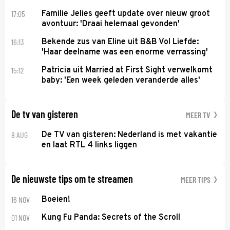
17:05
Familie Jelies geeft update over nieuw groot
avontuur: 'Draai helemaal gevonden'
16:13
Bekende zus van Eline uit B&B Vol Liefde:
'Haar deelname was een enorme verrassing'
15:12
Patricia uit Married at First Sight verwelkomt
baby: 'Een week geleden veranderde alles'
De tv van gisteren
MEER TV
8 AUG
De TV van gisteren: Nederland is met vakantie
en laat RTL 4 links liggen
De nieuwste tips om te streamen
MEER TIPS
16 NOV
Boeien!
01 NOV
Kung Fu Panda: Secrets of the Scroll