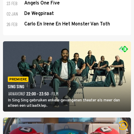
23 FEB
Angels One Five
02 JAN
De Wegpiraat
26 FEB
Carlo En Irene En Het Monster Van Toth
PREMIERE
SING SING
VANAVOND
22:00 - 23:50
· FILM
In Sing Sing gebruiken enkele gevangenen theater als meer dan
alleen een uitlaatklep.