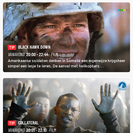
BLACK HAWK DOWN
TIP
VANAVOND
20:00 - 22:44
· FILM
Amerikaanse soldaten denken in Somalië een eigenwijze krijgsheer
simpel een lesje te leren. De aanval met helikopters
verloopt in Black Hawk down dramatisch.
COLLATERAL
TIP
VANAVOND
20:01 - 22:10
· FILM