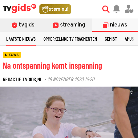
stem nu!
tvgids
streaming
nieuws
LAATSTE NIEUWS
OPMERKELIJKE TV FRAGMENTEN
GEMIST
AMUSE
NIEUWS
Na ontspanning komt inspanning
REDACTIE TVGIDS.NL
26 NOVEMBER 2020 14:20
·
©