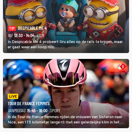
DESPICABLE ME 4
TIP
NU
12:30 - 14:04
· FILM
In Despicable Me 4 probeert Gru alles op de rails te krijgen, maar
er gaat weer een hoop mis.
LIVE
TOUR DE FRANCE FEMMES
VANMIDDAG
15:45 - 18:00
· SPORT
In de Tour de France Femmes rijden de vrouwen van Sisteron naar
Nice, een 175 kilometer lange rit met een geleidelijke klim in het
midden. Dat is mogelijk niet de zwaarste hindernis, dat is de