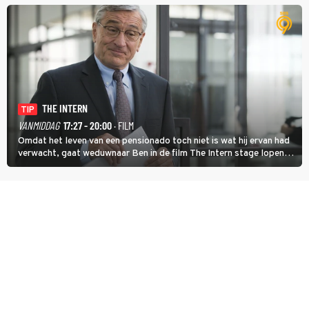
temperatuur. Het kan in Nice namelijk bloedheet worden.
THE INTERN
TIP
VANMIDDAG
17:27 - 20:00
· FILM
Omdat het leven van een pensionado toch niet is wat hij ervan had
verwacht, gaat weduwnaar Ben in de film The Intern stage lopen
bij de hippe webwinkel van Jules, wat een gouden zet blijkt te zijn.