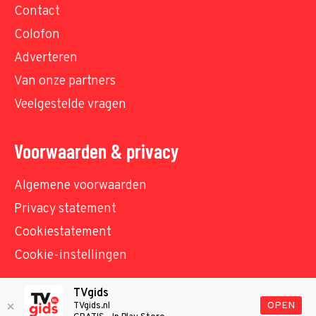
Contact
Colofon
Adverteren
Van onze partners
Veelgestelde vragen
Voorwaarden & privacy
Algemene voorwaarden
Privacy statement
Cookiestatement
Cookie-instellingen
TVgids
© TVgids.nl 2026 - All rights reserved. No text and
OPEN
TVgids.nl