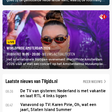
goed zij de gemiddelde Nederlander kent, waarbij de voormalig
hoofdredacteur van modebladen Glamour en Elle het samen met
rapper Keizer opneemt tegen Edson da Graça en Marc-Marie
Huijbregts.
LIVE
WORLDPRIDE AMSTERDAM 2026
VANAVOND
19:05 - 20:00
· NIEUWS/ACTUALITEITEN
Het internationale lhbtqia+-evenement WorldPride Amsterdam
2026 sluit af met een concert op het Amsterdamse Museumplein.
Anita Doth is een van de optredende artiesten. In de jaren 90
veroverde ze de wereld als zangeres van 2Unlimited.
Laatste nieuws van TVgids.nl
MEER NIEUWS
08:36
De TV van gisteren: Nederland is met vakantie
en laat RTL 4 links liggen
06:47
Vanavond op TV: Karen Pirie, Oh, wat een
jaar!, Staten Island Summer