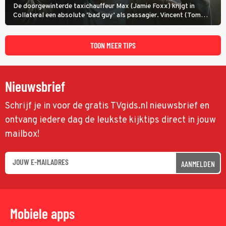
De doorgewinterde taxichauffeur Max (Jamie Foxx) krijgt in
Collateral een absolute ‘bad guy’ als passagier. Vincent (Tom
Cruise) heeft hem nodig om hem de stad door te loodsen om een
wel heel lugubere reden.
TOON MEER TIPS
Nieuwsbrief
Schrijf je in voor de gratis TVgids.nl nieuwsbrief en
ontvang iedere dag de leukste kijktips direct in jouw
mailbox!
AANMELDEN
Mobiele apps