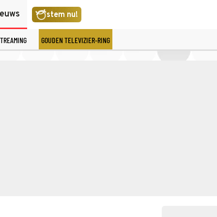
ieuws
stem nu!
TREAMING
GOUDEN TELEVIZIER-RING