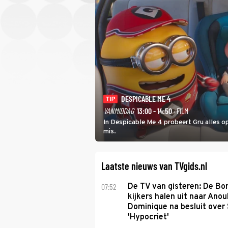
DESPICABLE ME 4
TIP
VANMIDDAG
13:00 - 14:50
· FILM
In Despicable Me 4 probeert Gru alles op
mis.
Laatste nieuws van TVgids.nl
07:52
De TV van gisteren: De B
kijkers halen uit naar Anou
Dominique na besluit over 
'Hypocriet'