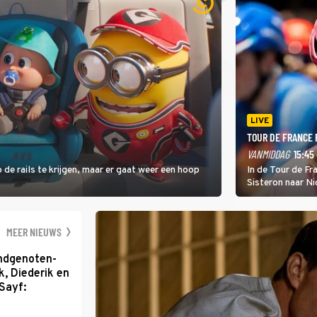
LIVE
TOUR DE FRANCE
VANMIDDAG
15:45 
 de rails te krijgen, maar er gaat weer een hoop
In de Tour de F
Sisteron naar Ni
geleidelijke klim
zwaarste hindern
namelijk bloedh
MEER NIEUWS
ondgenoten-
k, Diederik en
Sayf: