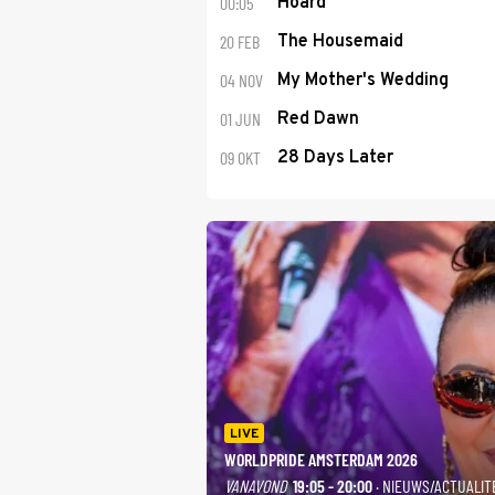
00:05
Hoard
20 FEB
The Housemaid
04 NOV
My Mother's Wedding
01 JUN
Red Dawn
09 OKT
28 Days Later
LIVE
WORLDPRIDE AMSTERDAM 2026
VANAVOND
19:05 - 20:00
· NIEUWS/ACTUALIT