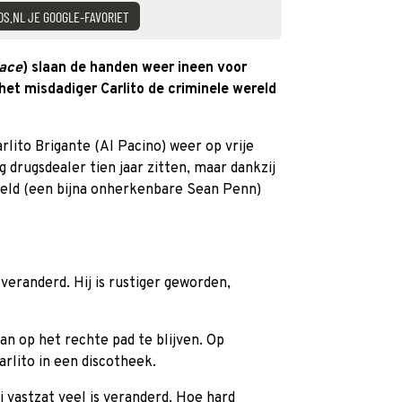
DS.NL JE GOOGLE-FAVORIET
ace
) slaan de handen weer ineen voor
 het misdadiger Carlito de criminele wereld
arlito Brigante (Al Pacino) weer op vrije
 drugsdealer tien jaar zitten, maar dankzij
feld (een bijna onherkenbare Sean Penn)
o veranderd. Hij is rustiger geworden,
an op het rechte pad te blijven. Op
rlito in een discotheek.
hij vastzat veel is veranderd. Hoe hard