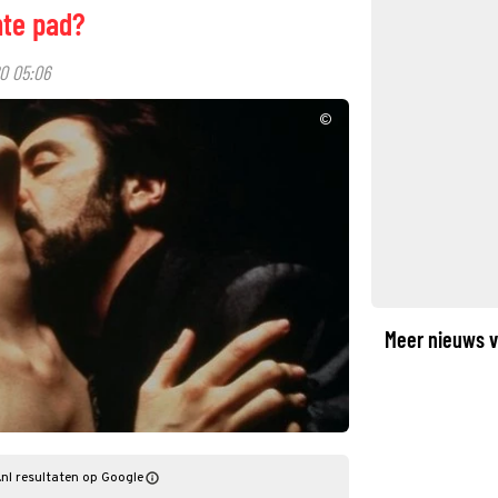
hte pad?
0 05:06
©
Meer nieuws v
nl resultaten op Google