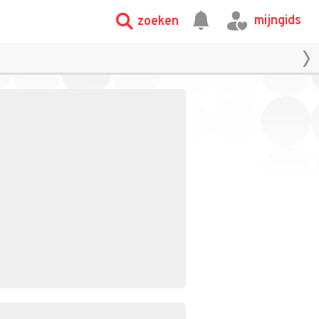
mijngids
zoeken