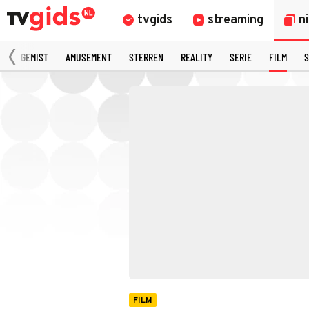
tvgids
streaming
n
N
GEMIST
AMUSEMENT
STERREN
REALITY
SERIE
FILM
S
FILM