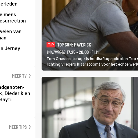
verleden
te mens
Resurrection
uwelen van
aan
TOP GUN: MAVERICK
TIP
an Jerney
VANMIDDAG
17:25 - 20:00
· FILM
Tom Cruise is terug als heldhaftige piloot in Top 
lichting vliegers klaarstoomt voor het echte werk
MEER TV
ondgenoten-
k, Diederik en
Sayf:
MEER TIPS