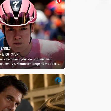
 FEMMES
- 18:00
· SPORT
rance Femmes rijden de vrouwen van
ce, een 175 kilometer lange rit met een
 in het midden. Dat is mogelijk niet de
is, dat is de temperatuur. Het kan in Nice
eet worden.