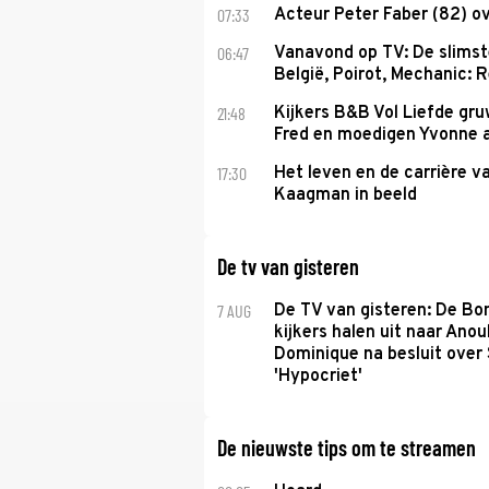
07:33
Acteur Peter Faber (82) o
06:47
Vanavond op TV: De slims
België, Poirot, Mechanic: 
21:48
Kijkers B&B Vol Liefde gr
Fred en moedigen Yvonne 
17:30
Het leven en de carrière v
Kaagman in beeld
De tv van gisteren
7 AUG
De TV van gisteren: De B
kijkers halen uit naar Anou
Dominique na besluit over 
'Hypocriet'
De nieuwste tips om te streamen