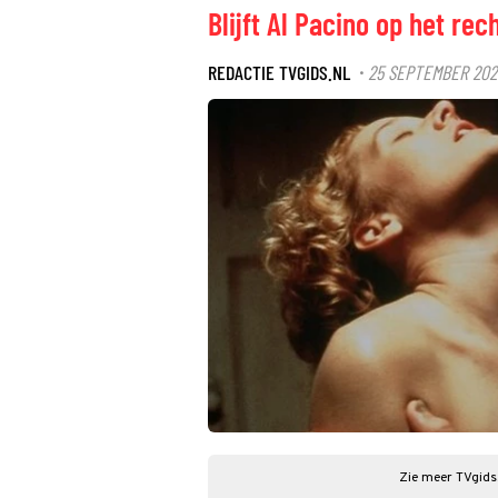
Blijft Al Pacino op het rec
REDACTIE TVGIDS.NL
25 SEPTEMBER 202
·
Zie meer TVgids.