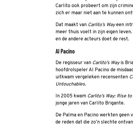
Carlito ook probeert om zijn criminel
zich er maar niet aan te kunnen on
Dat maakt van
Carlito’s Way
een intr
meer thuis voelt in zijn eigen leve
en de andere acteurs doet de rest.
Al Pacino
De regisseur van
Carlito’s Way
is Bri
hoofdrolspeler Al Pacino de misdaa
uitkwam vergeleken recensenten
C
Untouchables
.
In 2005 kwam
Carlito’s Way: Rise t
jonge jaren van Carlito Brigante.
De Palma en Pacino werkten geen va
de reden dat die zo’n slechte ontvan