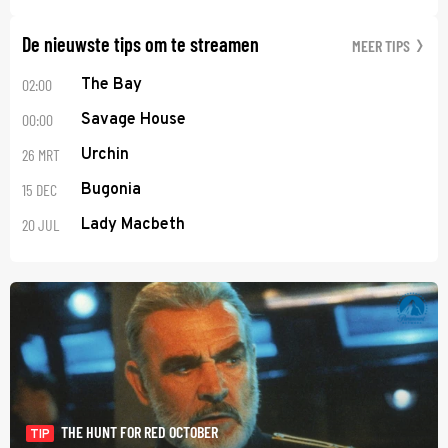
De nieuwste tips om te streamen
MEER TIPS
02:00
The Bay
00:00
Savage House
26 MRT
Urchin
15 DEC
Bugonia
20 JUL
Lady Macbeth
THE HUNT FOR RED OCTOBER
TIP