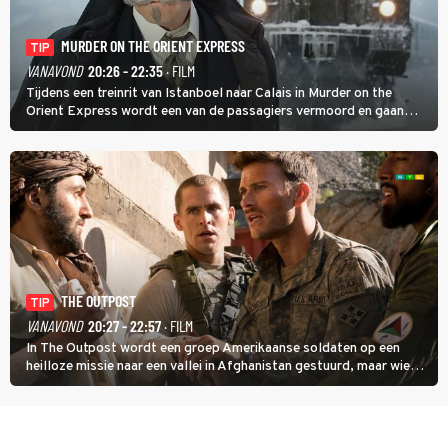
MURDER ON THE ORIENT EXPRESS
TIP
VANAVOND
20:26 - 22:35
· FILM
Tijdens een treinrit van Istanboel naar Calais in Murder on the
Orient Express wordt een van de passagiers vermoord en gaan
detective Hercule Poirot en zijn snor uitzoeken wie van de andere
treinreizigers de dader is.
THE OUTPOST
TIP
VANAVOND
20:27 - 22:57
· FILM
In The Outpost wordt een groep Amerikaanse soldaten op een
heilloze missie naar een vallei in Afghanistan gestuurd, maar wie
overleeft daar een aanval?