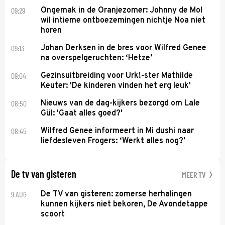
09:29
Ongemak in de Oranjezomer: Johnny de Mol
wil intieme ontboezemingen nichtje Noa niet
horen
09:13
Johan Derksen in de bres voor Wilfred Genee
na overspelgeruchten: ‘Hetze’
09:04
Gezinsuitbreiding voor Urk!-ster Mathilde
Keuter: 'De kinderen vinden het erg leuk'
08:50
Nieuws van de dag-kijkers bezorgd om Lale
Gül: 'Gaat alles goed?'
08:45
Wilfred Genee informeert in Mi dushi naar
liefdesleven Frogers: ‘Werkt alles nog?’
De tv van gisteren
MEER TV
9 AUG
De TV van gisteren: zomerse herhalingen
kunnen kijkers niet bekoren, De Avondetappe
scoort