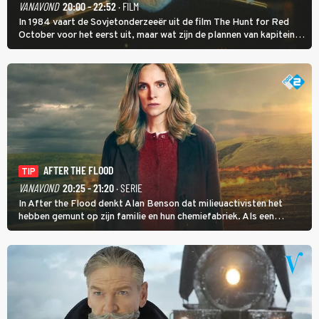
VANAVOND
20:00 - 22:52
· FILM
In 1984 vaart de Sovjetonderzeeër uit de film The Hunt for Red
October voor het eerst uit, maar wat zijn de plannen van kapitein
Marko Ramius?
AFTER THE FLOOD
TIP
VANAVOND
20:25 - 21:20
· SERIE
In After the Flood denkt Alan Benson dat milieuactivisten het
hebben gemunt op zijn familie en hun chemiefabriek. Als een
brandende boodschap in het veen de boel op scherp zet, besluit
Jo Marshall de jonge Finn Allen aan de tand te voelen.