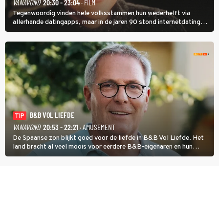
VANAVOND
20:30 - 23:04
· FILM
Tegenwoordig vinden hele volksstammen hun wederhelft via
allerhande datingapps, maar in de jaren 90 stond internetdating
nog in de kinderschoenen. In de film You've Got Mail zie je dat
terug.
B&B VOL LIEFDE
TIP
VANAVOND
20:53 - 22:21
· AMUSEMENT
De Spaanse zon blijkt goed voor de liefde in B&B Vol Liefde. Het
land bracht al veel moois voor eerdere B&B-eigenaren en hun
partners. Ook Paul runt zijn gastenverblijf in Spanje. De 62-jarige
weduwnaar stuurt aan op een nieuw hoofdstuk.