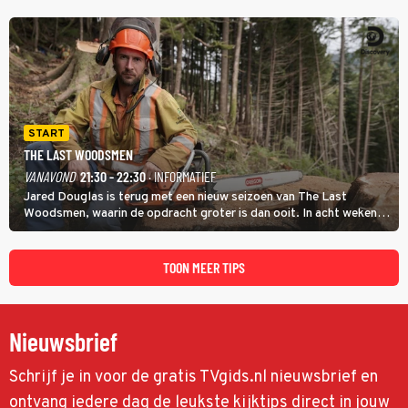
speler gaat direct door naar de finaleweek.
START
THE LAST WOODSMEN
VANAVOND
21:30 - 22:30
· INFORMATIEF
Jared Douglas is terug met een nieuw seizoen van The Last
Woodsmen, waarin de opdracht groter is dan ooit. In acht weken
tijd probeert hij een miljoen dollar bij elkaar te vergaren om de
toekomst van het houthakkersbedrijf te verzekeren.
TOON MEER TIPS
Nieuwsbrief
Schrijf je in voor de gratis TVgids.nl nieuwsbrief en
ontvang iedere dag de leukste kijktips direct in jouw