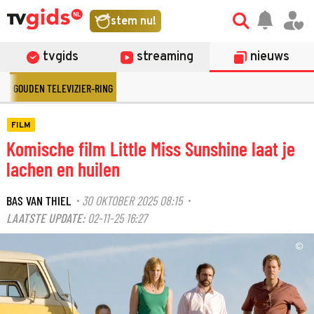
stem nu!
tvgids
streaming
nieuws
GOUDEN TELEVIZIER-RING
FILM
Komische film Little Miss Sunshine laat je
lachen en huilen
BAS VAN THIEL
30 OKTOBER 2025 08:15
·
·
LAATSTE UPDATE:
02-11-25 16:27
©