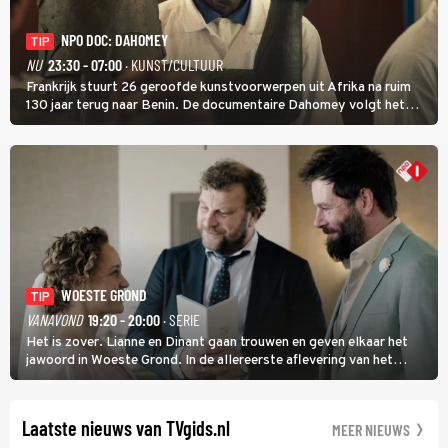
NPO DOC: DAHOMEY
TIP
NU
23:30 - 07:00
· KUNST/CULTUUR
Frankrijk stuurt 26 geroofde kunstvoorwerpen uit Afrika na ruim
130 jaar terug naar Benin. De documentaire Dahomey volgt het
transport en toont de aankomst. Inwoners van Benin bespreken de
betekenis van de teruggave.
WOESTE GROND
TIP
VANAVOND
19:20 - 20:00
· SERIE
Het is zover. Lianne en Dinant gaan trouwen en geven elkaar het
jawoord in Woeste Grond. In de allereerste aflevering van het
eerste seizoen kwam Lianne vanuit de Randstad naar Twente. Daar
is ze inmiddels helemaal op haar plek.
Laatste nieuws van TVgids.nl
MEER NIEUWS