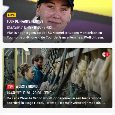
LIVE
TOUR DE FRANCE FEMMES
VANMIDDAG
15:45 - 18:00
· SPORT
Vlak is het nergens op de 153 kilometer tussen Montbrison en
Tournon-sur-Rhône in de Tour de France Femmes. Wellicht een
kans voor Nienke Vinke, die vorig jaar de witte trui won.
WOESTE GROND
TIP
VANAVOND
19:20 - 20:00
· SERIE
De serie Woeste Grond wordt opgenomen in een leegstaande
boerderij in Hoge Hexel, Twente. Het melkveebedrijf met 160
koeien moest sluiten, omdat het dicht bij een Natura 2000-gebied
ligt. In de serie heerst er een gevaarlijke veeziekte.