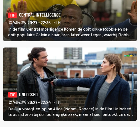
CENTRAL INTELLIGENCE
TIP
VANAVOND
20:27 - 22:36
· FILM
In de film Central Intelligence komen de ooit dikke Robbie en de
ooit populaire Calvin elkaar jaren later weer tegen, waarbij Robbie,
inmiddels supergespierd en werkzaam voor de CIA, Calvins hulp
goed kan gebruiken.
UNLOCKED
TIP
VANAVOND
20:27 - 22:24
· FILM
De CIA vraagt ex-spion Alice (Noomi Rapace) in de film Unlocked
te assisteren bij een belangrijke zaak, maar al snel ontdekt ze dat
degene die haar aanstelde kwade bedoelingen heeft.