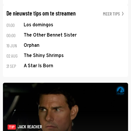
De nieuwste tips om te streamen
MEER TIPS
01:00
Los domingos
00:00
The Other Bennet Sister
19 JUN
Orphan
02 AUG
The Shiny Shrimps
21 SEP
A Star Is Born
JACK REACHER
TIP