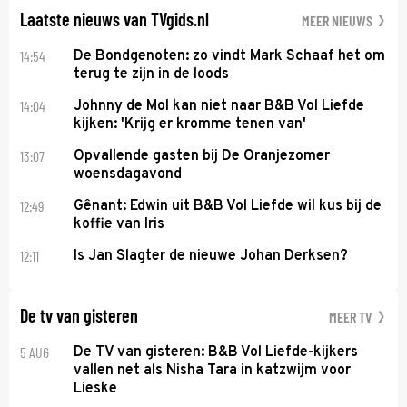
Laatste nieuws van TVgids.nl
MEER NIEUWS
14:54
De Bondgenoten: zo vindt Mark Schaaf het om
terug te zijn in de loods
14:04
Johnny de Mol kan niet naar B&B Vol Liefde
kijken: 'Krijg er kromme tenen van'
13:07
Opvallende gasten bij De Oranjezomer
woensdagavond
12:49
Gênant: Edwin uit B&B Vol Liefde wil kus bij de
koffie van Iris
12:11
Is Jan Slagter de nieuwe Johan Derksen?
De tv van gisteren
MEER TV
5 AUG
De TV van gisteren: B&B Vol Liefde-kijkers
vallen net als Nisha Tara in katzwijm voor
Lieske