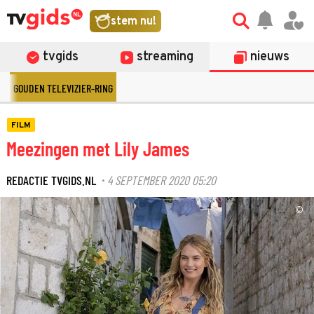
stem nu!
tvgids
streaming
nieuws
GOUDEN TELEVIZIER-RING
FILM
Meezingen met Lily James
REDACTIE TVGIDS.NL
4 SEPTEMBER 2020 05:20
·
©