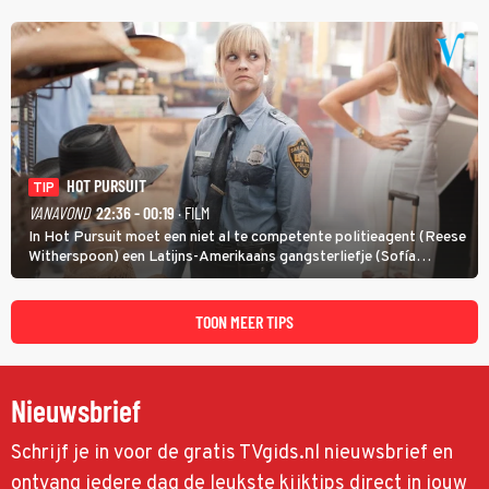
met een oude zaak.
HOT PURSUIT
TIP
VANAVOND
22:36 - 00:19
· FILM
In Hot Pursuit moet een niet al te competente politieagent (Reese
Witherspoon) een Latijns-Amerikaans gangsterliefje (Sofía
Vergara) beschermen tegen corrupte agenten en moordlustige
maffiatypes.
TOON MEER TIPS
Nieuwsbrief
Schrijf je in voor de gratis TVgids.nl nieuwsbrief en
ontvang iedere dag de leukste kijktips direct in jouw