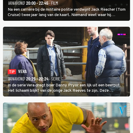
VANAVOND
20:00 - 22:45
· FILM
Na een carrière bij de militaire politie verdwijnt Jack Reacher (Tom
Cruise) twee jaar lang van de kaart. Niemand weet waar hij
uithangt, totdat moordverdachte James Barr naar hem vraagt.
VERA
TIP
VANAVOND
20:25 - 22:24
· SERIE
In de serie Vera dregt boer Danny Pryor een lijk uit een beerput.
Het lichaam blijkt van de jonge Jack Reeves te zijn. Deze
homoseksuele woonwagenbewoner had gebroken met zijn familie
en verliet het kamp met slaande ruzie.