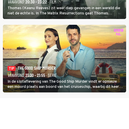
VANAVOND
20:30 - 23:22
· FILM
Thomas (Keanu Reeves) zit weer diep gevangen in een wereld die
niet de echte is. In The Matrix Resurrections gaat Thomas
proberen uit deze schijnwereld te ontsnappen.
THE GOOD SHIP MURDER
TIP
VANAVOND
21:00 - 21:55
· SERIE
In de slotaflevering van The Good Ship Murder vindt er opnieuw
een moord plaats aan boord van het cruiseschip, waarbij dit keer
een bemanningslid het slachtoffer is en kapitein Marlowe de dader
lijkt te zijn.