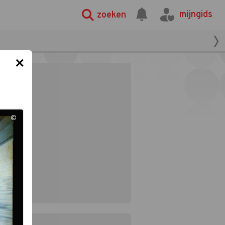
mijngids
zoeken
×
©