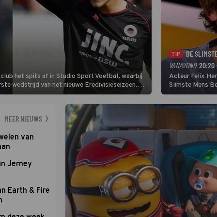
DE SLIMST
TIP
VANAVOND
20:20 
lub het spits af in Studio Sport Voetbal, waarbij
Acteur Felix He
ste wedstrijd van het nieuwe Eredivisieseizoen.
Slimste Mens Bel
hij wil aanvallend voetballen.
de grote favoriet
Nederlandse inb
neemt plaats aan
MEER NIEUWS
uwelen van
aan
an Jerney
an Earth & Fire
n