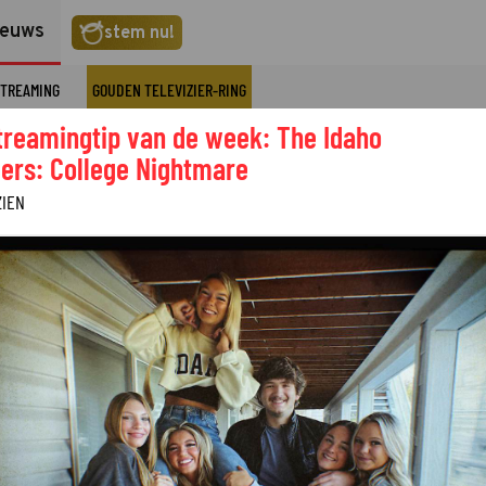
ieuws
stem nu!
TREAMING
GOUDEN TELEVIZIER-RING
treamingtip van de week: The Idaho
ers: College Nightmare
ZIEN