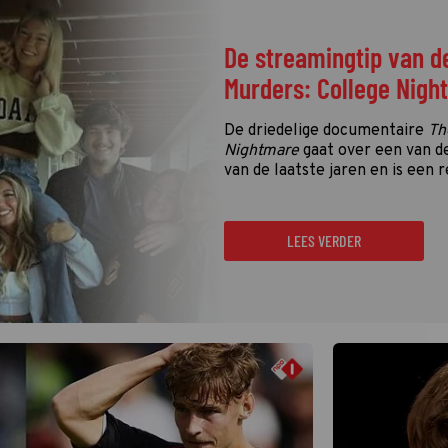
De streamingtip van d
Murders: College Nigh
De driedelige documentaire
Th
Nightmare
gaat over een van d
van de laatste jaren en is een r
LEES VERDER