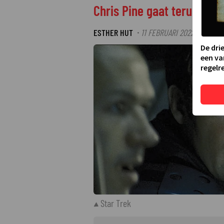
Chris Pine gaat terug in de
ESTHER HUT
11 FEBRUARI 2022 22:32
L
·
·
De dri
een va
regelre
Star Trek