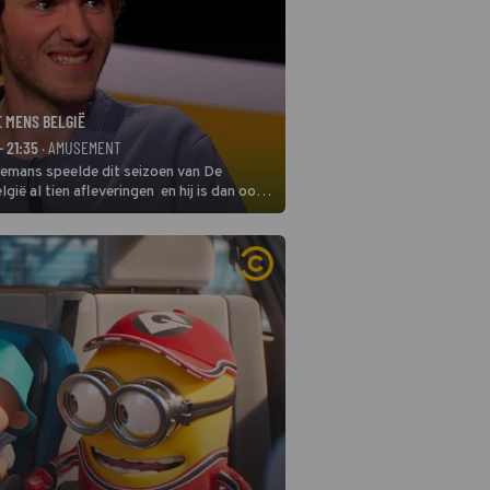
E MENS BELGIË
- 21:35
· AMUSEMENT
remans speelde dit seizoen van De
gië al tien afleveringen en hij is dan ook
 in deze seizoensfinale. En er is
reng, want komiek Soundos El Ahmadi
 de jurytafel.