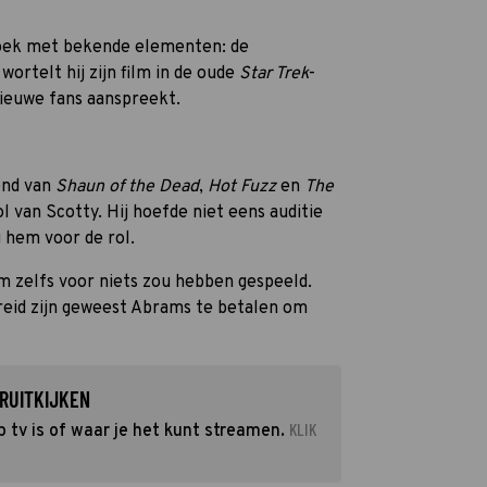
oek met bekende elementen: de
ortelt hij zijn film in de oude
Star Trek
-
nieuwe fans aanspreekt.
end van
Shaun of the Dead
,
Hot Fuzz
en
The
ol van Scotty. Hij hoefde niet eens auditie
g hem voor de rol.
em zelfs voor niets zou hebben gespeeld.
reid zijn geweest Abrams te betalen om
RUITKIJKEN
KLIK
 tv is of waar je het kunt streamen.