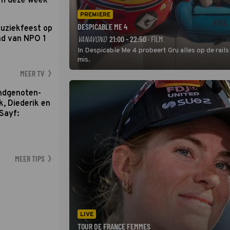
om deze week
PREMIERE
DESPICABLE ME 4
uziekfeest op
nd van NPO 1
VANAVOND
21:00 - 22:50
· FILM
In Despicable Me 4 probeert Gru alles op de rails
mis.
MEER TV
ondgenoten-
k, Diederik en
Sayf:
MEER TIPS
LIVE
TOUR DE FRANCE FEMMES