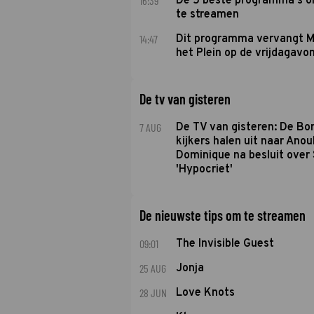
16:39
De 5 beste programma's 
te streamen
14:47
Dit programma vervangt M
het Plein op de vrijdagavo
De tv van gisteren
7 AUG
De TV van gisteren: De B
kijkers halen uit naar Anou
Dominique na besluit over 
'Hypocriet'
De nieuwste tips om te streamen
09:01
The Invisible Guest
25 AUG
Jonja
28 JUN
Love Knots