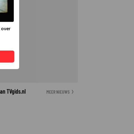
 over
an TVgids.nl
MEER NIEUWS