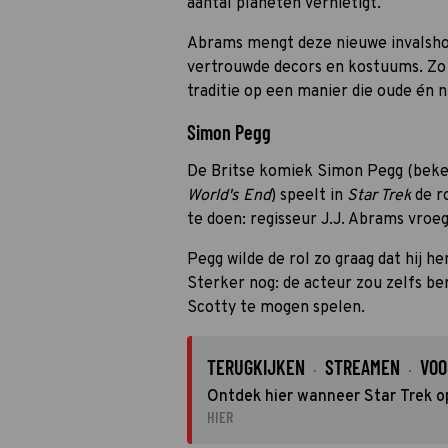
aantal planeten vernietigt.
Abrams mengt deze nieuwe invalsh
vertrouwde decors en kostuums. Zo w
traditie op een manier die oude én 
Simon Pegg
De Britse komiek Simon Pegg (bek
World's End
) speelt in
Star Trek
de r
te doen: regisseur J.J. Abrams vroe
Pegg wilde de rol zo graag dat hij h
Sterker nog: de acteur zou zelfs be
Scotty te mogen spelen.
TERUGKIJKEN
STREAMEN
VOO
·
·
Ontdek hier wanneer Star Trek op
HIER