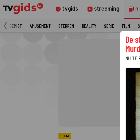
tvgids
streaming
n
N
GEMIST
AMUSEMENT
STERREN
REALITY
SERIE
FILM
S
De s
Murd
NU TE 
FILM