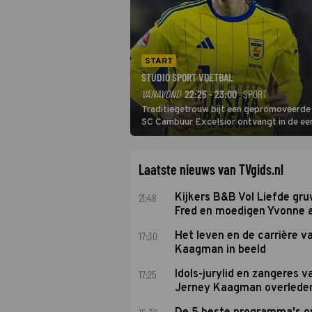
START
STUDIO SPORT VOETBAL
VANAVOND
22:25 - 23:00
· SPORT
Traditiegetrouw bijt een gepromoveerde c
SC Cambuur Excelsior ontvangt in de eer
De nieuwe oefenmeester is Johan Plat en 
Laatste nieuws van TVgids.nl
21:48
Kijkers B&B Vol Liefde gr
Fred en moedigen Yvonne 
17:30
Het leven en de carrière v
Kaagman in beeld
17:25
Idols-jurylid en zangeres v
Jerney Kaagman overlede