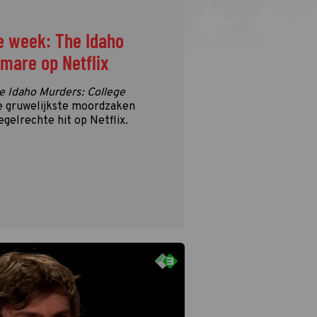
e week: The Idaho
tmare op Netflix
e Idaho Murders: College
e gruwelijkste moordzaken
egelrechte hit op Netflix.