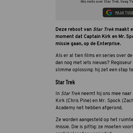
Mis niets over Star Trek. Voeg T
MAAK TVGI
Deze reboot
van
Star Trek
maakt ee
moment dat Captain Kirk en Mr. Spo
missie gaan, op de Enterprise.
Als er al tien films en series over d
dan nog met iets nieuws? Regisseur
slimme oplossing: hij zet een stap ter
Star Trek
In
Star Trek
neemt hij ons mee naar
Kirk (Chris Pine) en Mr. Spock (Zac
Academy net hebben afgerond.
Ze worden aangesteld op het ruimte
missie. Die is pittig: ze moeten v