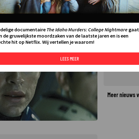
 tijd
AATSTE UPDATE:
14-02-22 16:10
edelige documentaire
The Idaho Murders: College Nightmare
gaat
n de gruwelijkste moordzaken van de laatste jaren en is een
chte hit op Netflix. Wij vertellen je waarom!
LEES MEER
Meer nieuws v