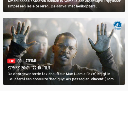
Amerikaanse soldaten denken in Somalië een eigenwijze krijgsheer
simpel een lesje te leren. De aanval met helikopters
verloopt in Black Hawk down dramatisch.
COLLATERAL
TIP
STRAKS
20:01 - 22:10
· FILM
De doorgewinterde taxichauffeur Max (Jamie Foxx) krijgt in
Collateral een absolute ‘bad guy’ als passagier. Vincent (Tom
Cruise) heeft hem nodig om hem de stad door te loodsen om een
wel heel lugubere reden.