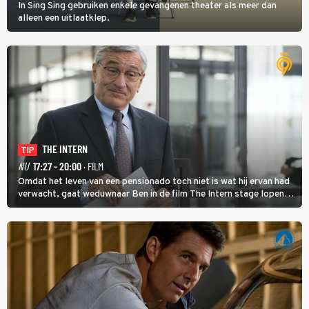
In Sing Sing gebruiken enkele gevangenen theater als meer dan
alleen een uitlaatklep.
THE INTERN
TIP
NU
17:27 - 20:00
· FILM
Omdat het leven van een pensionado toch niet is wat hij ervan had
verwacht, gaat weduwnaar Ben in de film The Intern stage lopen
bij de hippe webwinkel van Jules, wat een gouden zet blijkt te zijn.