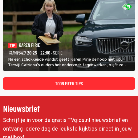
KAREN PIRIE
TIP
VANAVOND
20:25 - 22:00
· SERIE
Na een schokkende vondst geeft Karen Pirie de hoop niet op.
Terwijl Catriona's ouders het onderzoek tegenwerken, blijft ze
speuren naar Adam. In deze slotaflevering van Karen Pirie leidt het
spoor via Frankrijk en Italië naar Malta.
TOON MEER TIPS
Nieuwsbrief
Schrijf je in voor de gratis TVgids.nl nieuwsbrief en
ontvang iedere dag de leukste kijktips direct in jouw
mailbox!