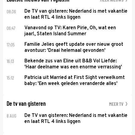
08:36
De TV van gisteren: Nederland is met vakantie
en laat RTL 4 links liggen
06:47
Vanavond op TV: Karen Pirie, Oh, wat een
jaar!, Staten Island Summer
17:05
Familie Jelies geeft update over nieuw groot
avontuur: 'Draai helemaal gevonden'
16:13
Bekende zus van Eline uit B&B Vol Liefde:
'Haar deelname was een enorme verrassing'
15:12
Patricia uit Married at First Sight verwelkomt
baby: 'Een week geleden veranderde alles'
De tv van gisteren
MEER TV
8 AUG
De TV van gisteren: Nederland is met vakantie
en laat RTL 4 links liggen