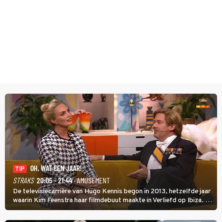
OH, WAT EEN JAAR!
TIP
STRAKS
20:05 - 21:44
· AMUSEMENT
De televisiecarrière van Hugo Kennis begon in 2013, hetzelfde jaar
waarin Kim Feenstra haar filmdebuut maakte in Verliefd op Ibiza. In
Oh, Wat een Jaar! wordt duidelijk wat ze nog meer weten van het
jaar waarin ze allebei eindtwintigers waren.