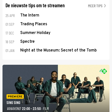
De nieuwste tips om te streamen
MEER TIPS
25 APR
The Intern
01 SEP
Trading Places
17 DEC
Summer Holiday
18 SEP
Spectre
01 JAN
Night at the Museum: Secret of the Tomb
PREMIERE
SING SING
VANAVOND
22:00 - 23:50
· FILM