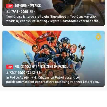
TOP GUN: MAVERICK
TIP
NU
17:48 - 20:01
· FILM
Tom Cruise is terug als heldhaftige piloot in Top Gun: Maverick
waarin hij een nieuwe lichting vliegers klaarstoomt voor het echte
werk.
POLICE ACADEMY 4: CITIZENS ON PATROL
TIP
STRAKS
20:00 - 21:42
· FILM
In Police Academy 4: Citizens on Patrol verzint een
politiecommandant een creatieve oplossing voor het tekort aan
agenten.