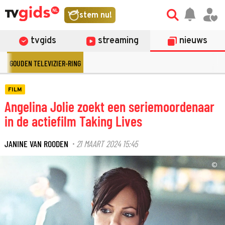
stem nu!
tvgids
streaming
nieuws
GOUDEN TELEVIZIER-RING
FILM
Angelina Jolie zoekt een seriemoordenaar
in de actiefilm Taking Lives
JANINE VAN ROODEN
21 MAART 2024 15:45
·
©