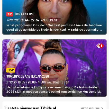
ONS KENT ONS
TIP
VANAVOND
21:44 - 22:34
· AMUSEMENT
In het programma Ons Kent Ons test journalist Anke de Jong hoe
goed zij de gemiddelde Nederlander kent, waarbij de voormalig
hoofdredacteur van modebladen Glamour en Elle het samen met
rapper Keizer opneemt tegen Edson da Graça en Marc-Marie
Huijbregts.
LIVE
WORLDPRIDE AMSTERDAM 2026
STRAKS
19:05 - 20:00
· NIEUWS/ACTUALITEITEN
Het internationale lhbtqia+-evenement WorldPride Amsterdam
2026 sluit af met een concert op het Amsterdamse Museumplein.
Anita Doth is een van de optredende artiesten. In de jaren 90
veroverde ze de wereld als zangeres van 2Unlimited.
Laatste nieuws van TVgids.nl
MEER NIEUWS