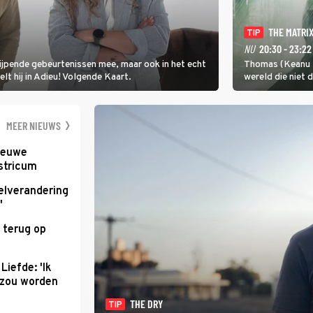
THE MATRI
TIP
NU
20:30 - 23:22
rijpende gebeurtenissen mee, maar ook in het echt
Thomas (Keanu R
elt hij in Adieu! Volgende Kaart.
wereld die niet 
gaat Thomas pro
ontsnappen.
MEER NIEUWS
nieuwe
stricum
elverandering
'
 terug op
Liefde: 'Ik
d zou worden
THE DRY
TIP