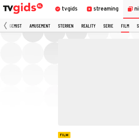
tvgids
streaming
n
N
GEMIST
AMUSEMENT
STERREN
REALITY
SERIE
FILM
S
FILM