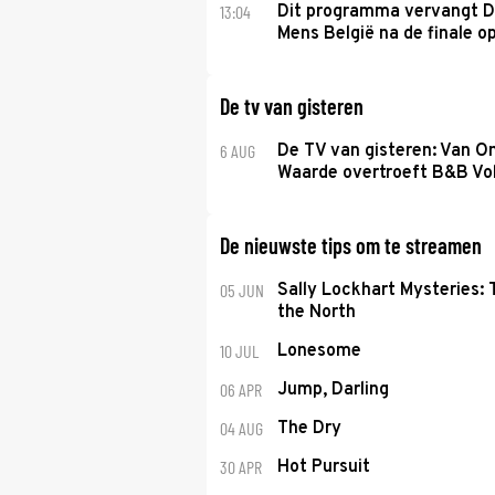
13:04
Dit programma vervangt D
Mens België na de finale o
De tv van gisteren
6 AUG
De TV van gisteren: Van O
Waarde overtroeft B&B Vol
De nieuwste tips om te streamen
05 JUN
Sally Lockhart Mysteries:
the North
10 JUL
Lonesome
06 APR
Jump, Darling
04 AUG
The Dry
30 APR
Hot Pursuit