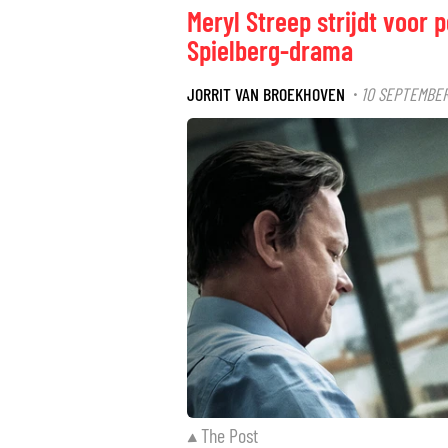
Meryl Streep strijdt voor p
Spielberg-drama
JORRIT VAN BROEKHOVEN
10 SEPTEMBER 
·
The Post