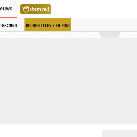
ieuws
stem nu!
TREAMING
GOUDEN TELEVIZIER-RING