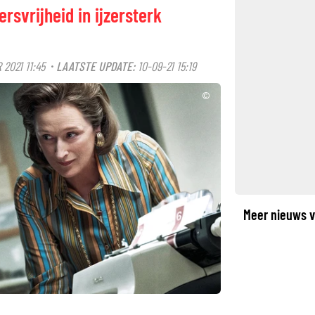
ersvrijheid in ijzersterk
2021 11:45
LAATSTE UPDATE:
10-09-21 15:19
·
©
Meer nieuws v