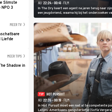
e Slimste
NU
22:24 - 00:41
· FILM
p NPO 3
In The Dry keert een agent na jaren terug naar zi
een jeugdvriend, waarna hij bij het onderzoeken v
vermoeden met een oude zaak.
MEER TV
nschatbare
 Liefde
MEER TIPS
 The Shadow in
HOT PURSUIT
TIP
NU
22:35 - 00:19
· FILM
In Hot Pursuit moet een niet al te competente p
Latijns-Amerikaans gangsterliefje (Sofía Vergar