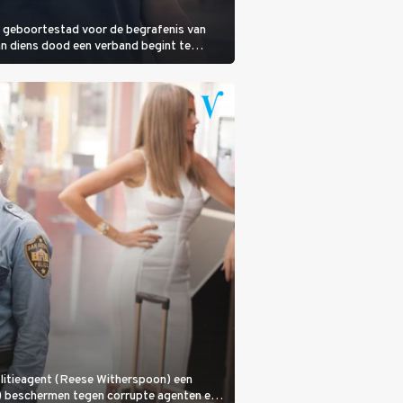
jn geboortestad voor de begrafenis van
an diens dood een verband begint te
olitieagent (Reese Witherspoon) een
a) beschermen tegen corrupte agenten en