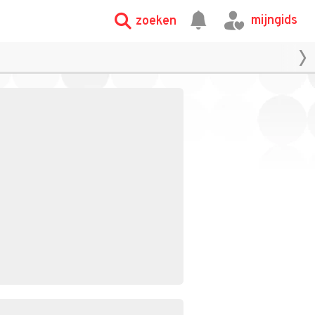
mijngids
zoeken