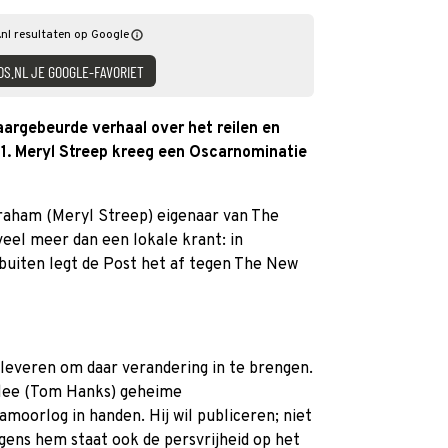
nl resultaten op Google
DS.NL JE GOOGLE-FAVORIET
aargebeurde verhaal over het reilen en
971. Meryl Streep kreeg een Oscarnominatie
Graham (Meryl Streep) eigenaar van The
 veel meer dan een lokale krant: in
buiten legt de Post het af tegen The New
leveren om daar verandering in te brengen.
dlee (Tom Hanks) geheime
oorlog in handen. Hij wil publiceren; niet
lgens hem staat ook de persvrijheid op het