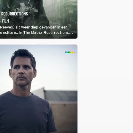
X RESURRECTIONS
· FILM
eeves) zit weer diep gevangen in een
de echte is. In The Matrix Resurrections
beren uit deze schijnwereld te