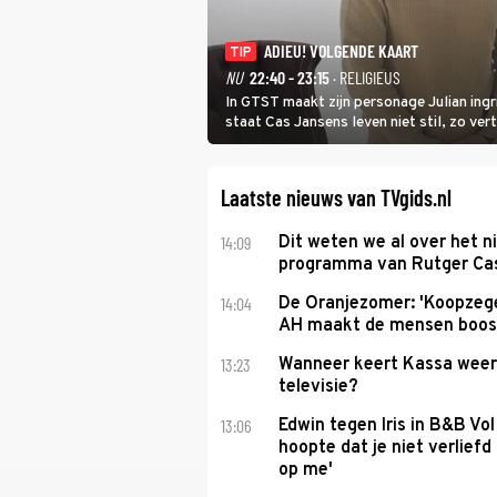
ADIEU! VOLGENDE KAART
TIP
NU
22:40 - 23:15
· RELIGIEUS
In GTST maakt zijn personage Julian ing
staat Cas Jansens leven niet stil, zo vert
Laatste nieuws van TVgids.nl
14:09
Dit weten we al over het 
programma van Rutger Ca
14:04
De Oranjezomer: 'Koopzeg
AH maakt de mensen boos
13:23
Wanneer keert Kassa weer
televisie?
13:06
Edwin tegen Iris in B&B Vol 
hoopte dat je niet verlief
op me'