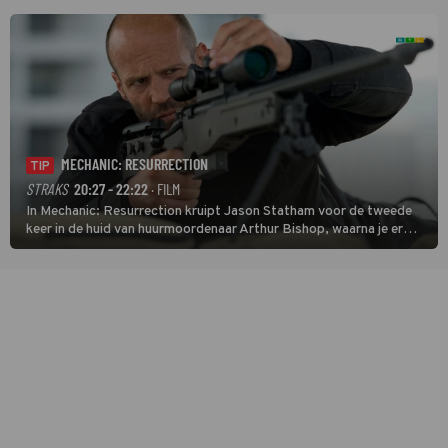
verwikkeld in een moordzaak. (HH)
MECHANIC: RESURRECTION
TIP
STRAKS
20:27 - 22:22
· FILM
In Mechanic: Resurrection kruipt Jason Statham voor de tweede
keer in de huid van huurmoordenaar Arthur Bishop, waarna je er
donder op kunt zeggen dat er van Bishops geplande pensioen niet
veel terechtkomt.