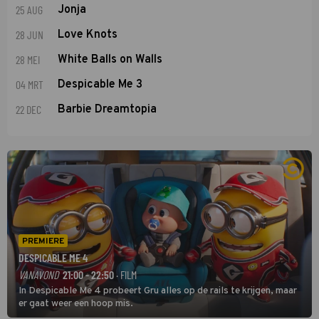
25 AUG
Jonja
28 JUN
Love Knots
28 MEI
White Balls on Walls
04 MRT
Despicable Me 3
22 DEC
Barbie Dreamtopia
PREMIERE
DESPICABLE ME 4
VANAVOND
21:00 - 22:50
· FILM
In Despicable Me 4 probeert Gru alles op de rails te krijgen, maar
er gaat weer een hoop mis.