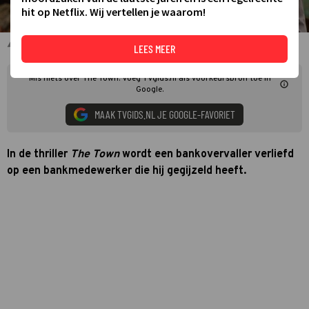
hit op Netflix. Wij vertellen je waarom!
Ben Affleck in The Town
LEES MEER
Mis niets over The Town. Voeg TVgids.nl als voorkeursbron toe in
Google.
MAAK TVGIDS.NL JE GOOGLE-FAVORIET
In de thriller
The Town
wordt een bankovervaller verliefd
op een bankmedewerker die hij gegijzeld heeft.