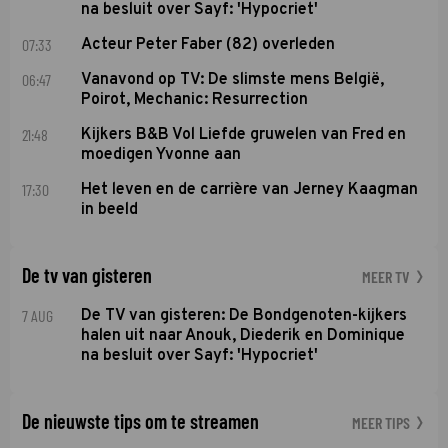
na besluit over Sayf: 'Hypocriet'
07:33
Acteur Peter Faber (82) overleden
06:47
Vanavond op TV: De slimste mens België,
Poirot, Mechanic: Resurrection
21:48
Kijkers B&B Vol Liefde gruwelen van Fred en
moedigen Yvonne aan
17:30
Het leven en de carrière van Jerney Kaagman
in beeld
De tv van gisteren
MEER TV
7 AUG
De TV van gisteren: De Bondgenoten-kijkers
halen uit naar Anouk, Diederik en Dominique
na besluit over Sayf: 'Hypocriet'
De nieuwste tips om te streamen
MEER TIPS