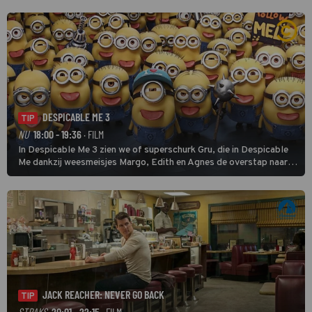
DESPICABLE ME 3
TIP
NU
18:00 - 19:36
· FILM
In Despicable Me 3 zien we of superschurk Gru, die in Despicable
Me dankzij weesmeisjes Margo, Edith en Agnes de overstap naar
het rechte pad maakte, ook op dat pad weet te blijven.
JACK REACHER: NEVER GO BACK
TIP
STRAKS
20:01 - 22:15
· FILM