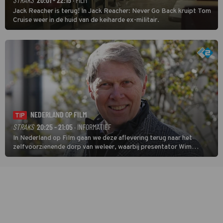
Jack Reacher is terug! In Jack Reacher: Never Go Back kruipt Tom
Cruise weer in de huid van de keiharde ex-militair.
NEDERLAND OP FILM
TIP
STRAKS
20:25 - 21:05
· INFORMATIEF
In Nederland op Film gaan we deze aflevering terug naar het
zelfvoorzienende dorp van weleer, waarbij presentator Wim
Daniëls de kijkers meeneemt op reis door de tijd aan de hand van
unieke amateurbeelden uit verschillende decennia. (HH)