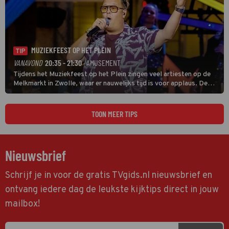
MUZIEKFEEST OP HET PLEIN
TIP
VANAVOND
20:35 - 21:30
· AMUSEMENT
Tijdens het Muziekfeest op het Plein zingen veel artiesten op de
Melkmarkt in Zwolle, waar er nauwelijks tijd is voor applaus. De
grootste namen zijn André Hazes, Jannes, René Froger en
natuurlijk Rutger van Barneveld met zijn hit Zwoele Zomernachten.
TOON MEER TIPS
Nieuwsbrief
Schrijf je in voor de gratis TVgids.nl nieuwsbrief en
ontvang iedere dag de leukste kijktips direct in jouw
mailbox!