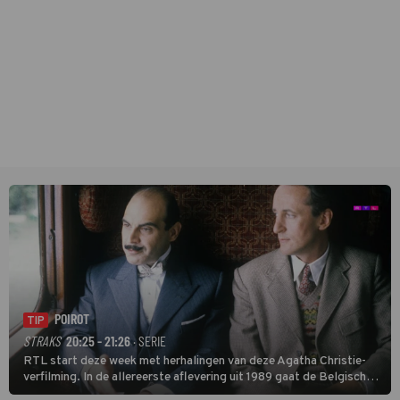
POIROT
TIP
STRAKS
20:25 - 21:26
· SERIE
RTL start deze week met herhalingen van deze Agatha Christie-
verfilming. In de allereerste aflevering uit 1989 gaat de Belgische
speurder op zoek naar een vermiste kok. Poirot raakt al snel