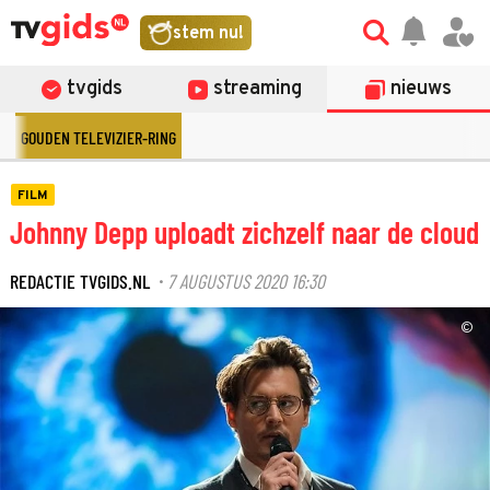
stem nu!
tvgids
streaming
nieuws
GOUDEN TELEVIZIER-RING
FILM
Johnny Depp uploadt zichzelf naar de cloud
REDACTIE TVGIDS.NL
7 AUGUSTUS 2020 16:30
·
©