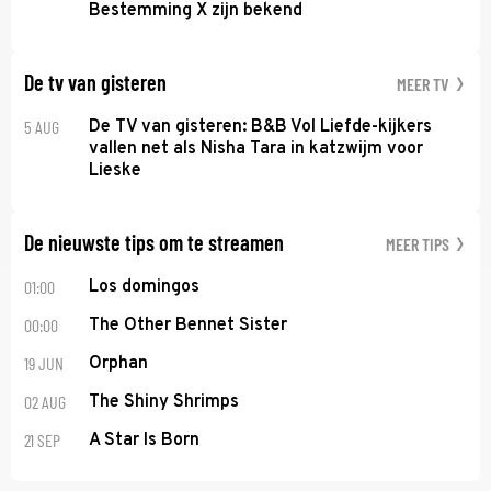
Bestemming X zijn bekend
De tv van gisteren
MEER TV
5 AUG
De TV van gisteren: B&B Vol Liefde-kijkers
vallen net als Nisha Tara in katzwijm voor
Lieske
De nieuwste tips om te streamen
MEER TIPS
01:00
Los domingos
00:00
The Other Bennet Sister
19 JUN
Orphan
02 AUG
The Shiny Shrimps
21 SEP
A Star Is Born