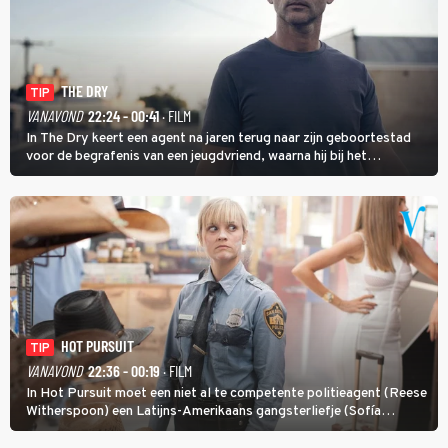
THE DRY
TIP
VANAVOND
22:24 - 00:41
· FILM
In The Dry keert een agent na jaren terug naar zijn geboortestad
voor de begrafenis van een jeugdvriend, waarna hij bij het
onderzoeken van diens dood een verband begint te vermoeden
met een oude zaak.
HOT PURSUIT
TIP
VANAVOND
22:36 - 00:19
· FILM
In Hot Pursuit moet een niet al te competente politieagent (Reese
Witherspoon) een Latijns-Amerikaans gangsterliefje (Sofía
Vergara) beschermen tegen corrupte agenten en moordlustige
maffiatypes.