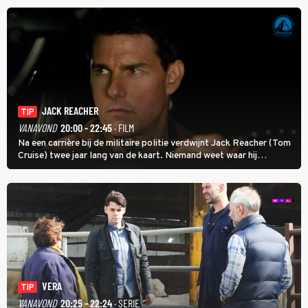
JACK REACHER
TIP
VANAVOND
20:00 - 22:45
· FILM
Na een carrière bij de militaire politie verdwijnt Jack Reacher (Tom
Cruise) twee jaar lang van de kaart. Niemand weet waar hij
uithangt, totdat moordverdachte James Barr naar hem vraagt.
VERA
TIP
VANAVOND
20:25 - 22:24
· SERIE