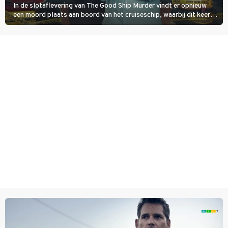
In de slotaflevering van The Good Ship Murder vindt er opnieuw
een moord plaats aan boord van het cruiseschip, waarbij dit keer
een bemanningslid het slachtoffer is en kapitein Marlowe de dader
lijkt te zijn.