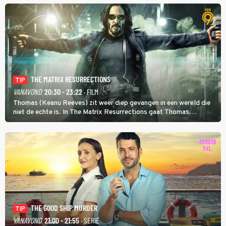
THE MATRIX RESURRECTIONS
TIP
VANAVOND
20:30 - 23:22
· FILM
Thomas (Keanu Reeves) zit weer diep gevangen in een wereld die
niet de echte is. In The Matrix Resurrections gaat Thomas
proberen uit deze schijnwereld te ontsnappen.
THE GOOD SHIP MURDER
TIP
VANAVOND
21:00 - 21:55
· SERIE