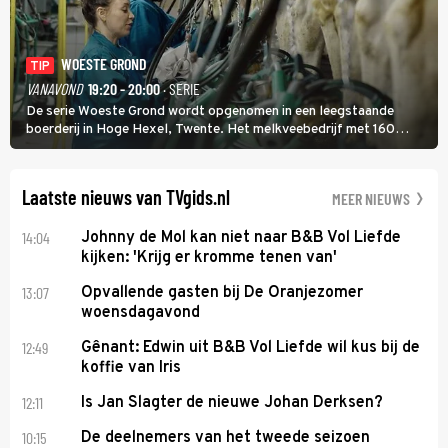
WOESTE GROND
TIP
VANAVOND
19:20 - 20:00
· SERIE
De serie Woeste Grond wordt opgenomen in een leegstaande
boerderij in Hoge Hexel, Twente. Het melkveebedrijf met 160
koeien moest sluiten, omdat het dicht bij een Natura 2000-gebied
ligt. In de serie heerst er een gevaarlijke veeziekte.
Laatste nieuws van TVgids.nl
MEER NIEUWS
14:04
Johnny de Mol kan niet naar B&B Vol Liefde
kijken: 'Krijg er kromme tenen van'
13:07
Opvallende gasten bij De Oranjezomer
woensdagavond
12:49
Gênant: Edwin uit B&B Vol Liefde wil kus bij de
koffie van Iris
12:11
Is Jan Slagter de nieuwe Johan Derksen?
10:15
De deelnemers van het tweede seizoen