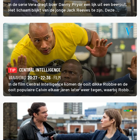
In de serie Vera dregt boer Danny Pryor een lijk uit een beerput.
Het lichaam blijkt van de jonge Jack Reeves te zijn. Deze
homoseksuele woonwagenbewoner had gebroken met zijn familie
en verliet het kamp met slaande ruzie.
CENTRAL INTELLIGENCE
TIP
VANAVOND
20:27 - 22:36
· FILM
In de film Central Intelligence komen de ooit dikke Robbie en de
ooit populaire Calvin elkaar jaren later weer tegen, waarbij Robbie,
inmiddels supergespierd en werkzaam voor de CIA, Calvins hulp
goed kan gebruiken.