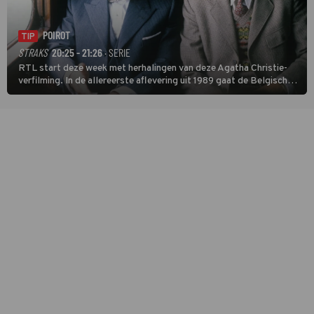
POIROT
TIP
STRAKS
20:25 - 21:26
· SERIE
RTL start deze week met herhalingen van deze Agatha Christie-
verfilming. In de allereerste aflevering uit 1989 gaat de Belgische
speurder op zoek naar een vermiste kok. Poirot raakt al snel
verwikkeld in een moordzaak. (HH)