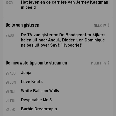
17:30
Het leven en de carrière van Jerney Kaagman
in beeld
De tv van gisteren
MEER TV
7 AUG
De TV van gisteren: De Bondgenoten-kijkers
halen uit naar Anouk, Diederik en Dominique
na besluit over Sayf: 'Hypocriet'
De nieuwste tips om te streamen
MEER TIPS
25 AUG
Jonja
28 JUN
Love Knots
28 MEI
White Balls on Walls
04 MRT
Despicable Me 3
22 DEC
Barbie Dreamtopia