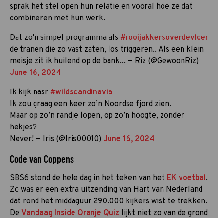
sprak het stel open hun relatie en vooral hoe ze dat
combineren met hun werk.
Dat zo'n simpel programma als
#rooijakkersoverdevloer
de tranen die zo vast zaten, los triggeren.. Als een klein
meisje zit ik huilend op de bank... — Riz (@GewoonRiz)
June 16, 2024
Ik kijk nasr
#wildscandinavia
Ik zou graag een keer zo’n Noordse fjord zien.
Maar op zo’n randje lopen, op zo’n hoogte, zonder
hekjes?
Never! — Iris (@Iris00010)
June 16, 2024
Code van Coppens
SBS6 stond de hele dag in het teken van het
EK voetbal
.
Zo was er een extra uitzending van Hart van Nederland
dat rond het middaguur 290.000 kijkers wist te trekken.
De
Vandaag Inside Oranje Quiz
lijkt niet zo van de grond