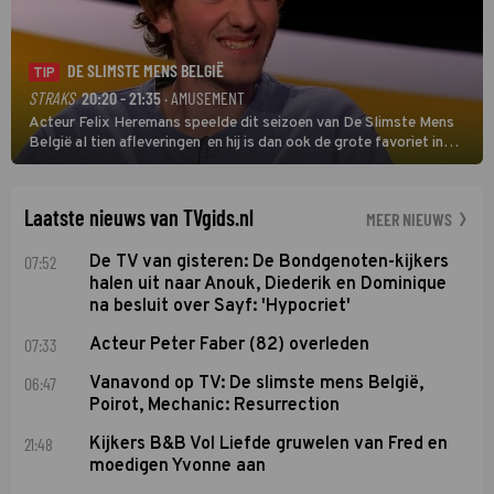
DE SLIMSTE MENS BELGIË
TIP
STRAKS
20:20 - 21:35
· AMUSEMENT
Acteur Felix Heremans speelde dit seizoen van De Slimste Mens
België al tien afleveringen en hij is dan ook de grote favoriet in
deze seizoensfinale. En er is Nederlandse inbreng, want komiek
Soundos El Ahmadi neemt plaats aan de jurytafel.
Laatste nieuws van TVgids.nl
MEER NIEUWS
07:52
De TV van gisteren: De Bondgenoten-kijkers
halen uit naar Anouk, Diederik en Dominique
na besluit over Sayf: 'Hypocriet'
07:33
Acteur Peter Faber (82) overleden
06:47
Vanavond op TV: De slimste mens België,
Poirot, Mechanic: Resurrection
21:48
Kijkers B&B Vol Liefde gruwelen van Fred en
moedigen Yvonne aan