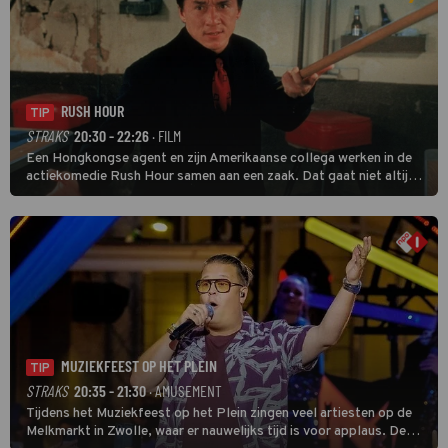
RUSH HOUR
TIP
STRAKS
20:30 - 22:26
· FILM
Een Hongkongse agent en zijn Amerikaanse collega werken in de
actiekomedie Rush Hour samen aan een zaak. Dat gaat niet altijd
van een leien dakje.
MUZIEKFEEST OP HET PLEIN
TIP
STRAKS
20:35 - 21:30
· AMUSEMENT
Tijdens het Muziekfeest op het Plein zingen veel artiesten op de
Melkmarkt in Zwolle, waar er nauwelijks tijd is voor applaus. De