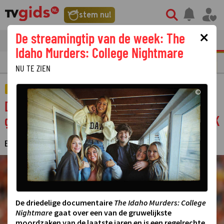
stem nu!
×
De streamingtip van de week: The
tvgids
streaming
nieuws
Idaho Murders: College Nightmare
NT
STERREN
REALITY
SERIE
FILM
STREAMING
GOUDEN TE
NU TE ZIEN
GEMIST
©
De TV van gisteren: Bijna 5 miljoen kijkers
genieten van overwinning Oranje tijdens EK
ESTHER HUT
17 JUNI 2024 08:39
·
©
De driedelige documentaire
The Idaho Murders: College
Nightmare
gaat over een van de gruwelijkste
moordzaken van de laatste jaren en is een regelrechte