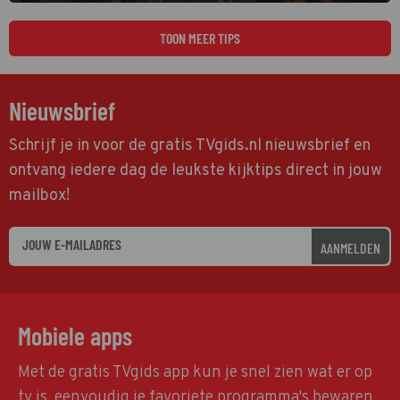
grootste namen zijn André Hazes, Jannes, René Froger en
natuurlijk Rutger van Barneveld met zijn hit Zwoele Zomernachten.
TOON MEER TIPS
Nieuwsbrief
Schrijf je in voor de gratis TVgids.nl nieuwsbrief en
ontvang iedere dag de leukste kijktips direct in jouw
mailbox!
AANMELDEN
Mobiele apps
Met de gratis TVgids app kun je snel zien wat er op
tv is, eenvoudig je favoriete programma's bewaren