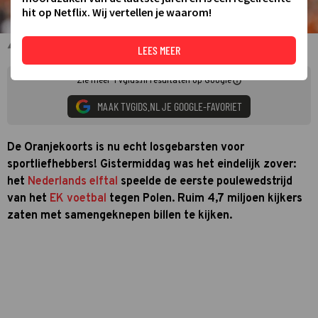
hit op Netflix. Wij vertellen je waarom!
Wout Weghorst
LEES MEER
Zie meer TVgids.nl resultaten op Google
MAAK TVGIDS.NL JE GOOGLE-FAVORIET
De Oranjekoorts is nu echt losgebarsten voor
sportliefhebbers! Gistermiddag was het eindelijk zover:
het
Nederlands elftal
speelde de eerste poulewedstrijd
van het
EK voetbal
tegen Polen. Ruim 4,7 miljoen kijkers
zaten met samengeknepen billen te kijken.