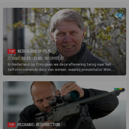
NEDERLAND OP FILM
TIP
STRAKS
20:25 - 21:05
· INFORMATIEF
In Nederland op Film gaan we deze aflevering terug naar het
zelfvoorzienende dorp van weleer, waarbij presentator Wim
Daniëls de kijkers meeneemt op reis door de tijd aan de hand van
unieke amateurbeelden uit verschillende decennia. (HH)
MECHANIC: RESURRECTION
TIP