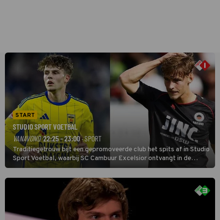
START
STUDIO SPORT VOETBAL
VANAVOND
22:25 - 23:00
· SPORT
Traditiegetrouw bijt een gepromoveerde club het spits af in Studio
Sport Voetbal, waarbij SC Cambuur Excelsior ontvangt in de
eerste wedstrijd van het nieuwe Eredivisieseizoen. De nieuwe
oefenmeester is Johan Plat en hij wil aanvallend voetballen.