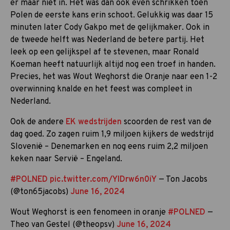
er maar niet in. Het was dan ook even schrikken toen
Polen de eerste kans erin schoot. Gelukkig was daar 15
minuten later Cody Gakpo met de gelijkmaker. Ook in
de tweede helft was Nederland de betere partij. Het
leek op een gelijkspel af te stevenen, maar Ronald
Koeman heeft natuurlijk altijd nog een troef in handen.
Precies, het was Wout Weghorst die Oranje naar een 1-2
overwinning knalde en het feest was compleet in
Nederland.
Ook de andere
EK wedstrijden
scoorden de rest van de
dag goed. Zo zagen ruim 1,9 miljoen kijkers de wedstrijd
Slovenië – Denemarken en nog eens ruim 2,2 miljoen
keken naar Servië – Engeland.
#POLNED
pic.twitter.com/YIDrw6n0iY
— Ton Jacobs
(@ton65jacobs)
June 16, 2024
Wout Weghorst is een fenomeen in oranje
#POLNED
—
Theo van Gestel (@theopsv)
June 16, 2024