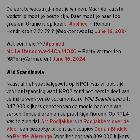
De eerste wedstrijd moet je winnen. Maar de laatste
wedstrijd moet je beste zijn. Daar moet je naar toe
groeien. Oranje is op koers.
#polned
— Remon
Hendriksen ? ?? ?? ? (@doktertweets)
June 16, 2024
Wat een held ???
#polned
pic.twitter.com/e44QpJ4OXC
— Perry Vermeulen
(@PerryVermeulen)
June 16, 2024
Wild Scandinavia
Naast al het voetbalgeweld op NPO1, was er ook tijd
voor ontspanning want NPO2 zond het eerste deel van
de indrukwekkende documentaire
Wild Scandinavia
uit.
347.000 kijkers genoten van de mooie beelden van
verschillende dieren en de prachtige fjorden. Op RTL4
was te zien dat
Art Rooijakkers
in
Rooijakkers over de
Vloer
een bezoekje bracht aan soapies
Dorian Bindels
en
Bertrie Wierenga
. Voor het oog van 309.000 kijkers