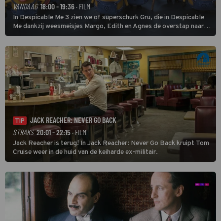
VANDAAG
18:00 - 19:36
· FILM
In Despicable Me 3 zien we of superschurk Gru, die in Despicable
Me dankzij weesmeisjes Margo, Edith en Agnes de overstap naar
het rechte pad maakte, ook op dat pad weet te blijven.
JACK REACHER: NEVER GO BACK
TIP
STRAKS
20:01 - 22:15
· FILM
Jack Reacher is terug! In Jack Reacher: Never Go Back kruipt Tom
Cruise weer in de huid van de keiharde ex-militair.