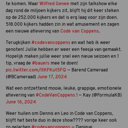
te komen. Waar
Wilfred Genee
met zijn talkshow elke
dag rond de miljoen kijkers zit, blijft hij dit keer steken
op de 252.000 kijkers en dat is erg laag voor zijn doen.
518.000 kijkers hadden zin in wat amusement en zagen
een nieuwe aflevering van
Code van Coppens
.
Terugkijken
#codevancoppens
en wat heb ik weer
genoten! Jullie hebben er weer een feesja van gemaakt.
Hopelijk maken jullie weer snel een nieuw seizoen en 1
tip, vraag de
#bauers
mee te doen!
pic.twitter.com/ItKFKut5FQ
— Barend Cameraad
(@BCameraad)
June 17, 2024
Wat een ontzettend mooie, leuke, grappige, emotionele
aflevering van
#CodeVanCoppens
! — Kay (@FormulaKB)
June 16, 2024
Weer huilen om Dennis en Leo in Code van Coppens,
blijft het beste duo in deze show???? vorige keer ook
zo gelachen
#codevancoppens
— Danique