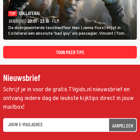
COLLATERAL
TIP
VANAVOND
20:01 - 22:10
· FILM
De doorgewinterde taxichauffeur Max (Jamie Foxx) krijgt in
Collateral een absolute ‘bad guy’ als passagier. Vincent (Tom
Cruise) heeft hem nodig om hem de stad door te loodsen om een
wel heel lugubere reden.
TOON MEER TIPS
Nieuwsbrief
Schrijf je in voor de gratis TVgids.nl nieuwsbrief en
ontvang iedere dag de leukste kijktips direct in jouw
mailbox!
AANMELDEN