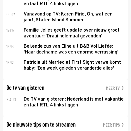
en laat RTL 4 links liggen
06:47
Vanavond op TV: Karen Pirie, Oh, wat een
jaar!, Staten Island Summer
17:05
Familie Jelies geeft update over nieuw groot
avontuur: 'Draai helemaal gevonden'
16:13
Bekende zus van Eline uit B&B Vol Liefde:
'Haar deelname was een enorme verrassing'
15:12
Patricia uit Married at First Sight verwelkomt
baby: 'Een week geleden veranderde alles'
De tv van gisteren
MEER TV
8 AUG
De TV van gisteren: Nederland is met vakantie
en laat RTL 4 links liggen
De nieuwste tips om te streamen
MEER TIPS