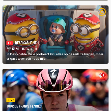
DESPICABLE ME 4
TIP
NU
12:30 - 14:04
· FILM
In Despicable Me 4 probeert Gru alles op de rails te krijgen, maar
er gaat weer een hoop mis.
LIVE
TOUR DE FRANCE FEMMES