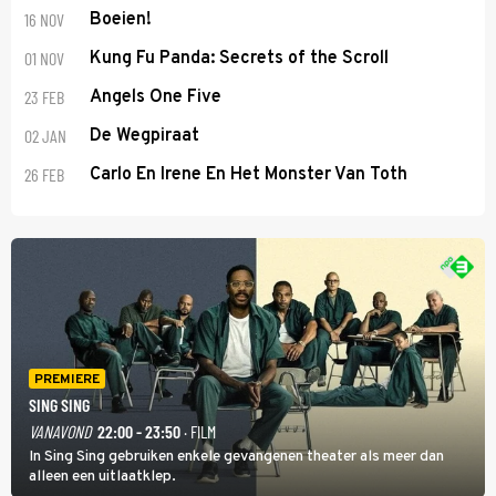
16 NOV
Boeien!
01 NOV
Kung Fu Panda: Secrets of the Scroll
23 FEB
Angels One Five
02 JAN
De Wegpiraat
26 FEB
Carlo En Irene En Het Monster Van Toth
PREMIERE
SING SING
VANAVOND
22:00 - 23:50
· FILM
In Sing Sing gebruiken enkele gevangenen theater als meer dan
alleen een uitlaatklep.