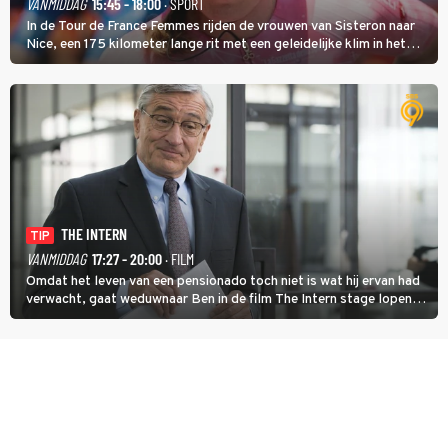
VANMIDDAG
15:45 - 18:00
· SPORT
In de Tour de France Femmes rijden de vrouwen van Sisteron naar
Nice, een 175 kilometer lange rit met een geleidelijke klim in het
midden. Dat is mogelijk niet de zwaarste hindernis, dat is de
temperatuur. Het kan in Nice namelijk bloedheet worden.
THE INTERN
TIP
VANMIDDAG
17:27 - 20:00
· FILM
Omdat het leven van een pensionado toch niet is wat hij ervan had
verwacht, gaat weduwnaar Ben in de film The Intern stage lopen
bij de hippe webwinkel van Jules, wat een gouden zet blijkt te zijn.