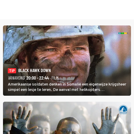
BLACK HAWK DOWN
TIP
VANAVOND
20:00 - 22:44
· FILM
Amerikaanse soldaten denken in Somalië een eigenwijze krijgsheer
simpel een lesje te leren. De aanval met helikopters
verloopt in Black Hawk down dramatisch.