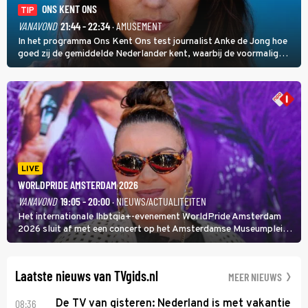
ONS KENT ONS
TIP
VANAVOND
21:44 - 22:34
· AMUSEMENT
In het programma Ons Kent Ons test journalist Anke de Jong hoe
goed zij de gemiddelde Nederlander kent, waarbij de voormalig
hoofdredacteur van modebladen Glamour en Elle het samen met
rapper Keizer opneemt tegen Edson da Graça en Marc-Marie
Huijbregts.
LIVE
WORLDPRIDE AMSTERDAM 2026
VANAVOND
19:05 - 20:00
· NIEUWS/ACTUALITEITEN
Het internationale lhbtqia+-evenement WorldPride Amsterdam
2026 sluit af met een concert op het Amsterdamse Museumplein.
Anita Doth is een van de optredende artiesten. In de jaren 90
veroverde ze de wereld als zangeres van 2Unlimited.
Laatste nieuws van TVgids.nl
MEER NIEUWS
08:36
De TV van gisteren: Nederland is met vakantie