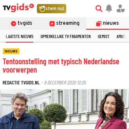
stem nu!
tvgids
streaming
nieuws
LAATSTE NIEUWS
OPMERKELIJKE TV FRAGMENTEN
GEMIST
AMUSE
NIEUWS
Tentoonstelling met typisch Nederlandse
voorwerpen
REDACTIE TVGIDS.NL
9 DECEMBER 2020 12:25
·