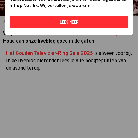
hit op Netflix. Wij vertellen je waarom!
VANDAAG INSIDE WINT DE GOUDEN TELEVIZIER-RING 2025
LEES MEER
Wil je niets missen van het
Gouden Televizier-Ring 2025
?
Houd dan onze liveblog goed in de gaten.
Het Gouden Televizier-Ring Gala 2025
is alweer voorbij.
In de liveblog hieronder lees je alle hoogtepunten van
de avond terug.