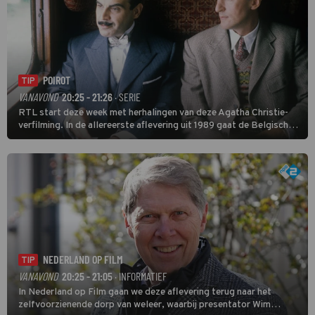
POIROT
TIP
VANAVOND
20:25 - 21:26
· SERIE
RTL start deze week met herhalingen van deze Agatha Christie-
verfilming. In de allereerste aflevering uit 1989 gaat de Belgische
speurder op zoek naar een vermiste kok. Poirot raakt al snel
verwikkeld in een moordzaak. (HH)
NEDERLAND OP FILM
TIP
VANAVOND
20:25 - 21:05
· INFORMATIEF
In Nederland op Film gaan we deze aflevering terug naar het
zelfvoorzienende dorp van weleer, waarbij presentator Wim