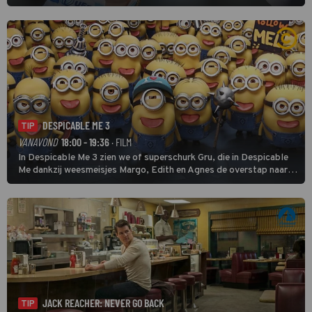
finishten de vrouwen voor deze koers op deze kale col uit de
buitencategorie. De aanloop naar de slotklim is vlak.
DESPICABLE ME 3
TIP
VANAVOND
18:00 - 19:36
· FILM
In Despicable Me 3 zien we of superschurk Gru, die in Despicable
Me dankzij weesmeisjes Margo, Edith en Agnes de overstap naar
het rechte pad maakte, ook op dat pad weet te blijven.
JACK REACHER: NEVER GO BACK
TIP