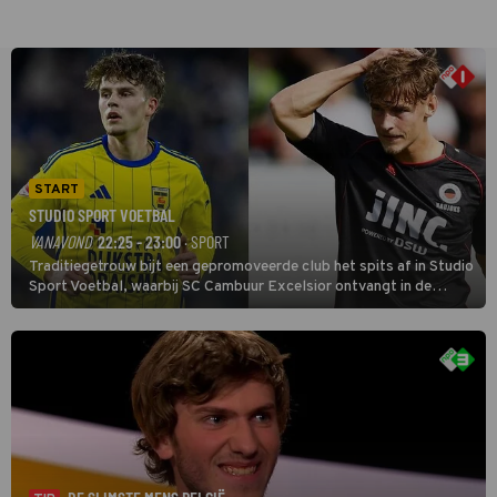
START
STUDIO SPORT VOETBAL
VANAVOND
22:25 - 23:00
· SPORT
Traditiegetrouw bijt een gepromoveerde club het spits af in Studio
Sport Voetbal, waarbij SC Cambuur Excelsior ontvangt in de
eerste wedstrijd van het nieuwe Eredivisieseizoen. De nieuwe
oefenmeester is Johan Plat en hij wil aanvallend voetballen.