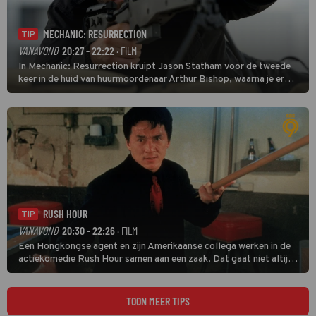
MECHANIC: RESURRECTION
TIP
VANAVOND
20:27 - 22:22
· FILM
In Mechanic: Resurrection kruipt Jason Statham voor de tweede
keer in de huid van huurmoordenaar Arthur Bishop, waarna je er
donder op kunt zeggen dat er van Bishops geplande pensioen niet
veel terechtkomt.
RUSH HOUR
TIP
VANAVOND
20:30 - 22:26
· FILM
Een Hongkongse agent en zijn Amerikaanse collega werken in de
actiekomedie Rush Hour samen aan een zaak. Dat gaat niet altijd
van een leien dakje.
TOON MEER TIPS