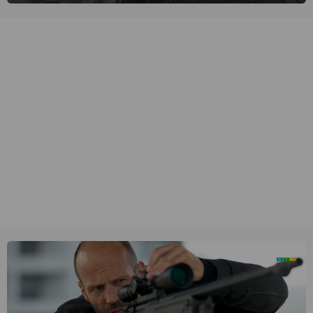
Daniëls de kijkers meeneemt op reis door de tijd aan de hand van
unieke amateurbeelden uit verschillende decennia. (HH)