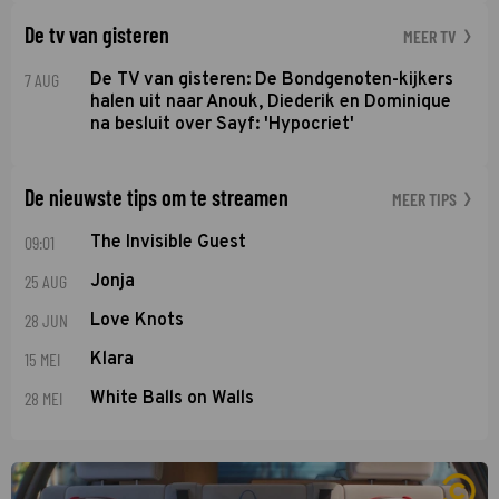
De tv van gisteren
MEER TV
7 AUG
De TV van gisteren: De Bondgenoten-kijkers
halen uit naar Anouk, Diederik en Dominique
na besluit over Sayf: 'Hypocriet'
De nieuwste tips om te streamen
MEER TIPS
09:01
The Invisible Guest
25 AUG
Jonja
28 JUN
Love Knots
15 MEI
Klara
28 MEI
White Balls on Walls