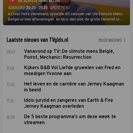
DE SLIMSTE MENS BELGIË
TIP
VANAVOND
20:20 - 21:35
· AMUSEMENT
Acteur Felix Heremans speelde dit seizoen van De Slimste Mens
België al tien afleveringen en hij is dan ook de grote favoriet in
deze seizoensfinale. En er is Nederlandse inbreng, want komiek
Soundos El Ahmadi neemt plaats aan de jurytafel.
Laatste nieuws van TVgids.nl
MEER NIEUWS
06:47
Vanavond op TV: De slimste mens België,
Poirot, Mechanic: Resurrection
21:48
Kijkers B&B Vol Liefde gruwelen van Fred en
moedigen Yvonne aan
17:30
Het leven en de carrière van Jerney Kaagman
in beeld
17:25
Idols-jurylid en zangeres van Earth & Fire
Jerney Kaagman overleden
16:39
De 5 beste programma's om deze week te
streamen