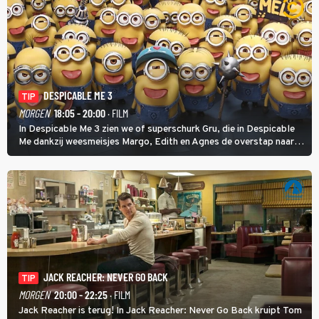
DESPICABLE ME 3
TIP
MORGEN
18:05 - 20:00
· FILM
In Despicable Me 3 zien we of superschurk Gru, die in Despicable
Me dankzij weesmeisjes Margo, Edith en Agnes de overstap naar
het rechte pad maakte, ook op dat pad weet te blijven.
JACK REACHER: NEVER GO BACK
TIP
MORGEN
20:00 - 22:25
· FILM
Jack Reacher is terug! In Jack Reacher: Never Go Back kruipt Tom