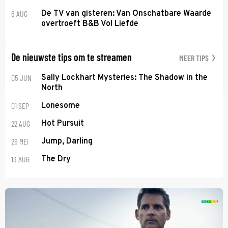
6 AUG
De TV van gisteren: Van Onschatbare Waarde
overtroeft B&B Vol Liefde
De nieuwste tips om te streamen
MEER TIPS
05 JUN
Sally Lockhart Mysteries: The Shadow in the
North
01 SEP
Lonesome
22 AUG
Hot Pursuit
26 MEI
Jump, Darling
13 AUG
The Dry