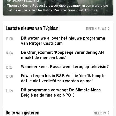
Thomas (Keanu Reeves) zit weer diep gevangen in een wereld die
niet de echte is. In The Matrix Resurrections gaat Thomas
proberen uit deze schijnwereld te ontsnappen.
Laatste nieuws van TVgids.nl
MEER NIEUWS
14:09
Dit weten we al over het nieuwe programma
van Rutger Castricum
14:04
De Oranjezomer: 'Koopzegelverandering AH
maakt de mensen boos'
13:23
Wanneer keert Kassa weer terug op televisie?
13:06
Edwin tegen Iris in B&B Vol Liefde: 'Ik hoopte
dat je niet verliefd zou worden op me'
13:04
Dit programma vervangt De Slimste Mens
België na de finale op NPO 3
De tv van gisteren
MEER TV