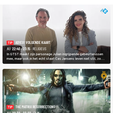
ADIEU! VOLGENDE KAART
TIP
NU
22:40 - 23:15
· RELIGIEUS
In GTST maakt zijn personage Julian ingrijpende gebeurtenissen
mee, maar ook in het echt staat Cas Jansens leven niet stil, zo
vertelt hij in Adieu! Volgende Kaart.
THE MATRIX RESURRECTIONS
TIP
NU
20:30 - 23:22
· FILM