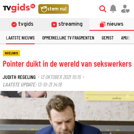
stem nu!
tvgids
streaming
nieuws
LAATSTE NIEUWS
OPMERKELIJKE TV FRAGMENTEN
GEMIST
AMUSE
NIEUWS
Pointer duikt in de wereld van sekswerkers
JUDITH REGELING
13 OKTOBER 2021 10:15
·
·
LAATSTE UPDATE:
13-10-21 14:18
©