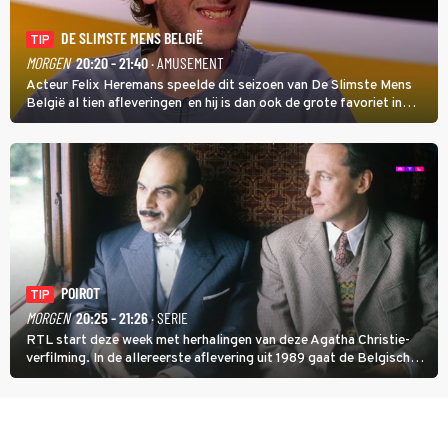
DE SLIMSTE MENS BELGIË
TIP
MORGEN
20:20 - 21:40
· AMUSEMENT
Acteur Felix Heremans speelde dit seizoen van De Slimste Mens
België al tien afleveringen en hij is dan ook de grote favoriet in
deze seizoensfinale. En er is Nederlandse inbreng, want komiek
Soundos El Ahmadi neemt plaats aan de jurytafel.
POIROT
TIP
MORGEN
20:25 - 21:26
· SERIE
RTL start deze week met herhalingen van deze Agatha Christie-
verfilming. In de allereerste aflevering uit 1989 gaat de Belgische
speurder op zoek naar een vermiste kok. Poirot raakt al snel
verwikkeld in een moordzaak. (HH)