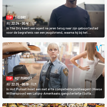
THE DRY
TIP
NU
22:24 - 00:41
· FILM
In The Dry keert een agent na jaren terug naar zijn geboortestad
voor de begrafenis van een jeugdvriend, waarna hij bij het
onderzoeken van diens dood een verband begint te vermoeden
met een oude zaak.
HOT PURSUIT
TIP
NU
22:35 - 00:19
· FILM
In Hot Pursuit moet een niet al te competente politieagent (Reese
Witherspoon) een Latijns-Amerikaans gangsterliefje (Sofía
Vergara) beschermen tegen corrupte agenten en moordlustige
maffiatypes.