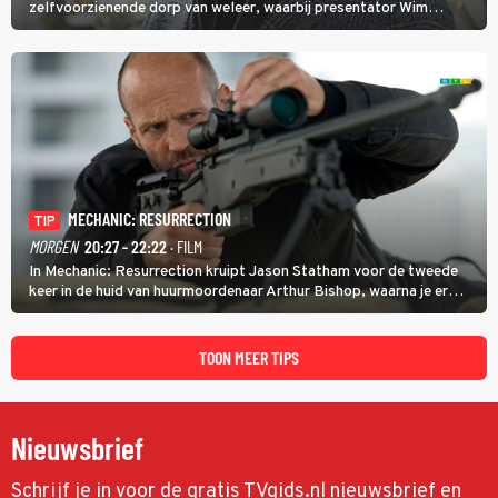
zelfvoorzienende dorp van weleer, waarbij presentator Wim
Daniëls de kijkers meeneemt op reis door de tijd aan de hand van
unieke amateurbeelden uit verschillende decennia. (HH)
MECHANIC: RESURRECTION
TIP
MORGEN
20:27 - 22:22
· FILM
In Mechanic: Resurrection kruipt Jason Statham voor de tweede
keer in de huid van huurmoordenaar Arthur Bishop, waarna je er
donder op kunt zeggen dat er van Bishops geplande pensioen niet
veel terechtkomt.
TOON MEER TIPS
Nieuwsbrief
Schrijf je in voor de gratis TVgids.nl nieuwsbrief en