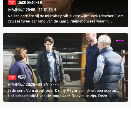
JACK REACHER
TIP
VANAVOND
20:00 - 22:17
· FILM
Na een carrière bij de militaire politie verdwijnt Jack Reacher (Tom
Cruise) twee jaar lang van de kaart. Niemand weet waar hij
uithangt, totdat moordverdachte James Barr naar hem vraagt.
VERA
TIP
VANAVOND
20:25 - 22:24
· SERIE
In de serie Vera dregt boer Danny Pryor een lijk uit een beerput.
Het lichaam blijkt van de jonge Jack Reeves te zijn. Deze
homoseksuele woonwagenbewoner had gebroken met zijn familie
en verliet het kamp met slaande ruzie.