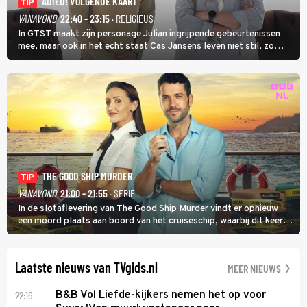
ADIEU! VOLGENDE KAART
TIP
VANAVOND
22:40 - 23:15
· RELIGIEUS
In GTST maakt zijn personage Julian ingrijpende gebeurtenissen
mee, maar ook in het echt staat Cas Jansens leven niet stil, zo
vertelt hij in Adieu! Volgende Kaart.
THE GOOD SHIP MURDER
TIP
VANAVOND
21:00 - 21:55
· SERIE
In de slotaflevering van The Good Ship Murder vindt er opnieuw
een moord plaats aan boord van het cruiseschip, waarbij dit keer
een bemanningslid het slachtoffer is en kapitein Marlowe de dader
lijkt te zijn.
Laatste nieuws van TVgids.nl
MEER NIEUWS
22:16
B&B Vol Liefde-kijkers nemen het op voor