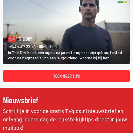
THE DRY
TIP
VANAVOND
22:24 - 00:41
· FILM
In The Dry keert een agent na jaren terug naar zijn geboortestad
voor de begrafenis van een jeugdvriend, waarna hij bij het
onderzoeken van diens dood een verband begint te vermoeden
met een oude zaak.
TOON MEER TIPS
Nieuwsbrief
Schrijf je in voor de gratis TVgids.nl nieuwsbrief en
ontvang iedere dag de leukste kijktips direct in jouw
mailbox!