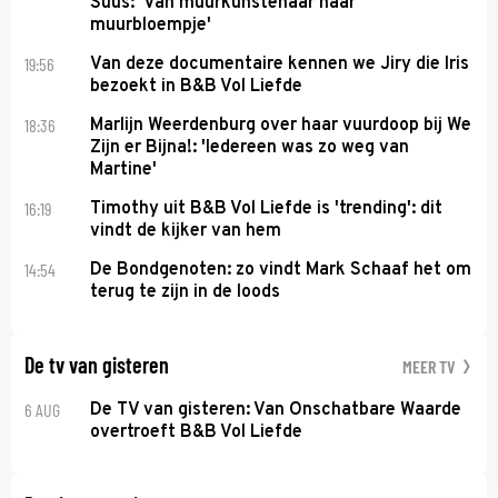
Suus: 'Van muurkunstenaar naar
muurbloempje'
19:56
Van deze documentaire kennen we Jiry die Iris
bezoekt in B&B Vol Liefde
18:36
Marlijn Weerdenburg over haar vuurdoop bij We
Zijn er Bijna!: 'Iedereen was zo weg van
Martine'
16:19
Timothy uit B&B Vol Liefde is 'trending': dit
vindt de kijker van hem
14:54
De Bondgenoten: zo vindt Mark Schaaf het om
terug te zijn in de loods
De tv van gisteren
MEER TV
6 AUG
De TV van gisteren: Van Onschatbare Waarde
overtroeft B&B Vol Liefde