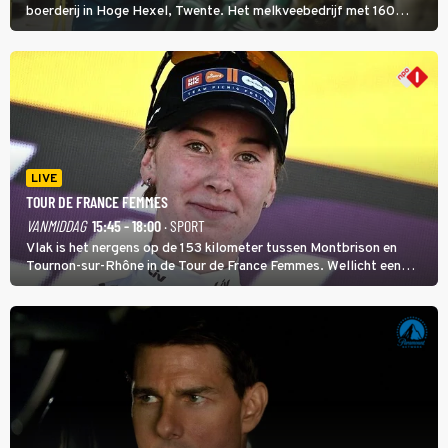
boerderij in Hoge Hexel, Twente. Het melkveebedrijf met 160
koeien moest sluiten, omdat het dicht bij een Natura 2000-gebied
ligt. In de serie heerst er een gevaarlijke veeziekte.
LIVE
TOUR DE FRANCE FEMMES
VANMIDDAG
15:45 - 18:00
· SPORT
Vlak is het nergens op de 153 kilometer tussen Montbrison en
Tournon-sur-Rhône in de Tour de France Femmes. Wellicht een
kans voor Nienke Vinke, die vorig jaar de witte trui won.