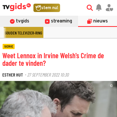
stem nu!
tvgids
streaming
nieuws
GOUDEN TELEVIZIER-RING
SERIE
Weet Lennox in Irvine Welsh's Crime de
dader te vinden?
ESTHER HUT
27 SEPTEMBER 2022 10:30
·
©