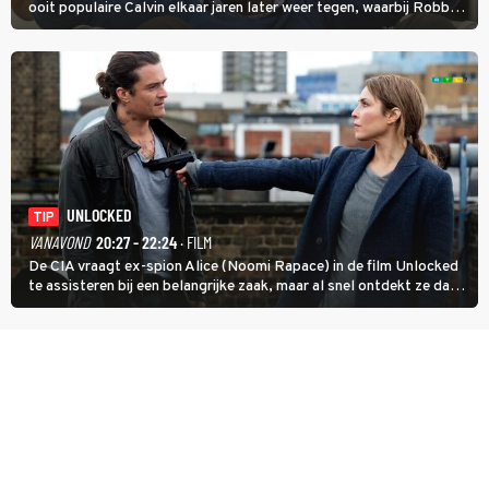
ooit populaire Calvin elkaar jaren later weer tegen, waarbij Robbie,
inmiddels supergespierd en werkzaam voor de CIA, Calvins hulp
goed kan gebruiken.
UNLOCKED
TIP
VANAVOND
20:27 - 22:24
· FILM
De CIA vraagt ex-spion Alice (Noomi Rapace) in de film Unlocked
te assisteren bij een belangrijke zaak, maar al snel ontdekt ze dat
degene die haar aanstelde kwade bedoelingen heeft.