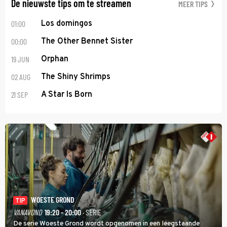
De nieuwste tips om te streamen
MEER TIPS
01:00
Los domingos
00:00
The Other Bennet Sister
19 JUN
Orphan
02 AUG
The Shiny Shrimps
21 SEP
A Star Is Born
WOESTE GROND
TIP
VANAVOND
19:20 - 20:00
· SERIE
De serie Woeste Grond wordt opgenomen in een leegstaande