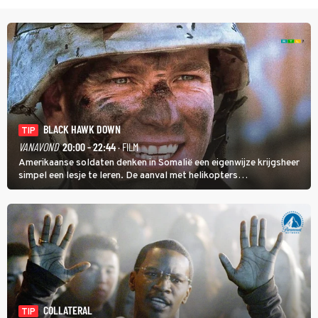
BLACK HAWK DOWN
TIP
VANAVOND
20:00 - 22:44
· FILM
Amerikaanse soldaten denken in Somalië een eigenwijze krijgsheer
simpel een lesje te leren. De aanval met helikopters
verloopt in Black Hawk down dramatisch.
COLLATERAL
TIP