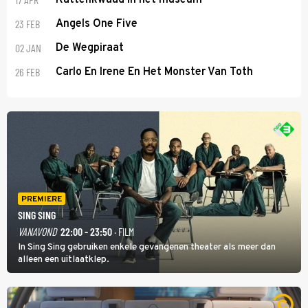
23 FEB
Angels One Five
02 JAN
De Wegpiraat
26 FEB
Carlo En Irene En Het Monster Van Toth
PREMIERE
SING SING
VANAVOND
22:00 - 23:50
· FILM
In Sing Sing gebruiken enkele gevangenen theater als meer dan
alleen een uitlaatklep.