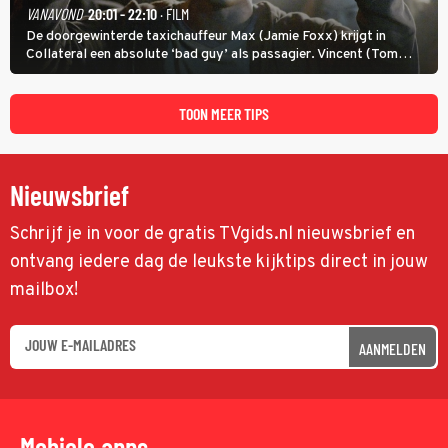
VANAVOND
20:01 - 22:10
· FILM
De doorgewinterde taxichauffeur Max (Jamie Foxx) krijgt in
Collateral een absolute ‘bad guy’ als passagier. Vincent (Tom
Cruise) heeft hem nodig om hem de stad door te loodsen om een
wel heel lugubere reden.
TOON MEER TIPS
Nieuwsbrief
Schrijf je in voor de gratis TVgids.nl nieuwsbrief en
ontvang iedere dag de leukste kijktips direct in jouw
mailbox!
AANMELDEN
Mobiele apps