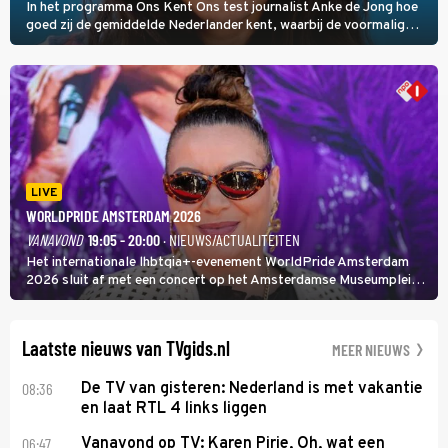
In het programma Ons Kent Ons test journalist Anke de Jong hoe
goed zij de gemiddelde Nederlander kent, waarbij de voormalig
hoofdredacteur van modebladen Glamour en Elle het samen met
rapper Keizer opneemt tegen Edson da Graça en Marc-Marie
Huijbregts.
LIVE
WORLDPRIDE AMSTERDAM 2026
VANAVOND
19:05 - 20:00
· NIEUWS/ACTUALITEITEN
Het internationale lhbtqia+-evenement WorldPride Amsterdam
2026 sluit af met een concert op het Amsterdamse Museumplein.
Anita Doth is een van de optredende artiesten. In de jaren 90
veroverde ze de wereld als zangeres van 2Unlimited.
Laatste nieuws van TVgids.nl
MEER NIEUWS
08:36
De TV van gisteren: Nederland is met vakantie
en laat RTL 4 links liggen
06:47
Vanavond op TV: Karen Pirie, Oh, wat een