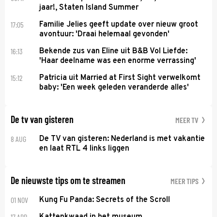
jaar!, Staten Island Summer
17:05
Familie Jelies geeft update over nieuw groot
avontuur: 'Draai helemaal gevonden'
16:13
Bekende zus van Eline uit B&B Vol Liefde:
'Haar deelname was een enorme verrassing'
15:12
Patricia uit Married at First Sight verwelkomt
baby: 'Een week geleden veranderde alles'
De tv van gisteren
MEER TV
8 AUG
De TV van gisteren: Nederland is met vakantie
en laat RTL 4 links liggen
De nieuwste tips om te streamen
MEER TIPS
01 NOV
Kung Fu Panda: Secrets of the Scroll
17 APR
Kattenkwaad in het museum