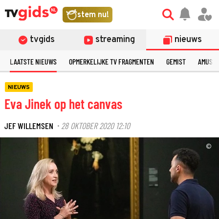
stem nu!
tvgids
streaming
nieuws
LAATSTE NIEUWS
OPMERKELIJKE TV FRAGMENTEN
GEMIST
AMUSE
NIEUWS
Eva Jinek op het canvas
JEF WILLEMSEN
28 OKTOBER 2020 12:10
·
©