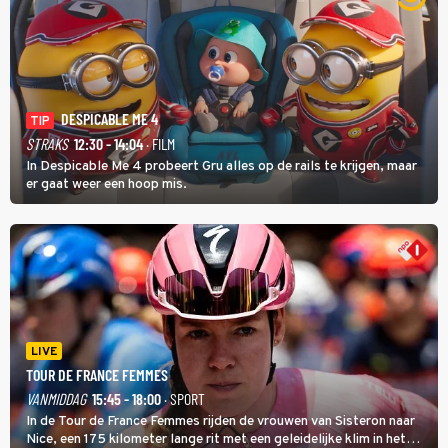
DESPICABLE ME 4
TIP
STRAKS
12:30 - 14:04
· FILM
In Despicable Me 4 probeert Gru alles op de rails te krijgen, maar
er gaat weer een hoop mis.
LIVE
TOUR DE FRANCE FEMMES
VANMIDDAG
15:45 - 18:00
· SPORT
In de Tour de France Femmes rijden de vrouwen van Sisteron naar
Nice, een 175 kilometer lange rit met een geleidelijke klim in het