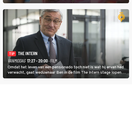
midden. Dat is mogelijk niet de zwaarste hindernis, dat is de
temperatuur. Het kan in Nice namelijk bloedheet worden.
THE INTERN
TIP
VANMIDDAG
17:27 - 20:00
· FILM
Omdat het leven van een pensionado toch niet is wat hij ervan had
verwacht, gaat weduwnaar Ben in de film The Intern stage lopen
bij de hippe webwinkel van Jules, wat een gouden zet blijkt te zijn.