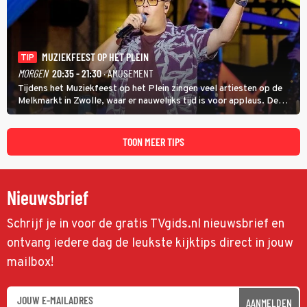
MUZIEKFEEST OP HET PLEIN
TIP
MORGEN
20:35 - 21:30
· AMUSEMENT
Tijdens het Muziekfeest op het Plein zingen veel artiesten op de
Melkmarkt in Zwolle, waar er nauwelijks tijd is voor applaus. De
grootste namen zijn André Hazes, Jannes, René Froger en
natuurlijk Rutger van Barneveld met zijn hit Zwoele Zomernachten.
TOON MEER TIPS
Nieuwsbrief
Schrijf je in voor de gratis TVgids.nl nieuwsbrief en
ontvang iedere dag de leukste kijktips direct in jouw
mailbox!
AANMELDEN