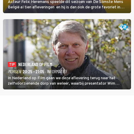
Acteur Felix Heremans speelde dit seizoen van De Slimste Mens
België al tien afleveringen en hij is dan ook de grote favoriet in
deze seizoensfinale. En er is Nederlandse inbreng, want komiek
Soundos El Ahmadi neemt plaats aan de jurytafel.
NEDERLAND OP FILM
TIP
MORGEN
20:25 - 21:05
· INFORMATIEF
In Nederland op Film gaan we deze aflevering terug naar het
zelfvoorzienende dorp van weleer, waarbij presentator Wim
Daniëls de kijkers meeneemt op reis door de tijd aan de hand van
unieke amateurbeelden uit verschillende decennia. (HH)