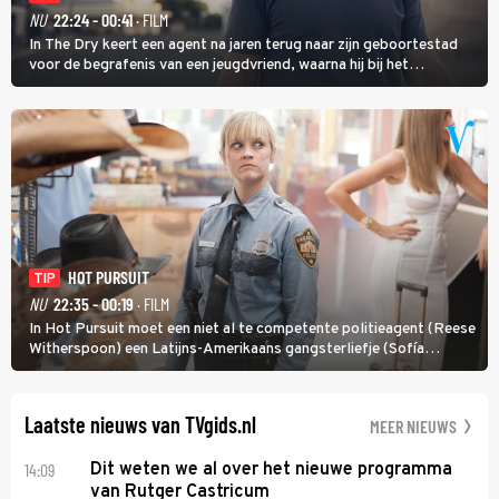
NU
22:24 - 00:41
· FILM
In The Dry keert een agent na jaren terug naar zijn geboortestad
voor de begrafenis van een jeugdvriend, waarna hij bij het
onderzoeken van diens dood een verband begint te vermoeden
met een oude zaak.
HOT PURSUIT
TIP
NU
22:35 - 00:19
· FILM
In Hot Pursuit moet een niet al te competente politieagent (Reese
Witherspoon) een Latijns-Amerikaans gangsterliefje (Sofía
Vergara) beschermen tegen corrupte agenten en moordlustige
maffiatypes.
Laatste nieuws van TVgids.nl
MEER NIEUWS
14:09
Dit weten we al over het nieuwe programma
van Rutger Castricum