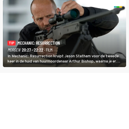
MECHANIC: RESURRECTION
TIP
MORGEN
20:27 - 22:22
· FILM
In Mechanic: Resurrection kruipt Jason Statham voor de tweede
keer in de huid van huurmoordenaar Arthur Bishop, waarna je er
donder op kunt zeggen dat er van Bishops geplande pensioen niet
veel terechtkomt.