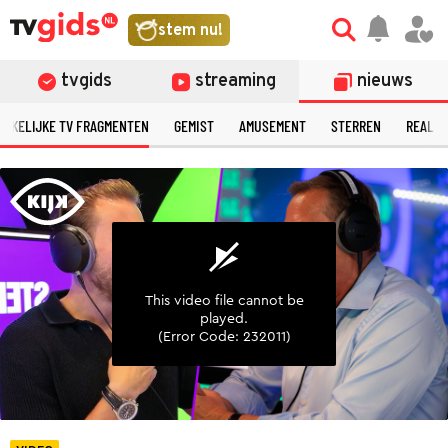
©
stem nu!
tvgids
streaming
nieuws
ERKELIJKE TV FRAGMENTEN
GEMIST
AMUSEMENT
STERREN
REALIT