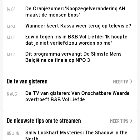
14:04
De Oranjezomer: 'Koopzegelverandering AH
maakt de mensen boos'
13:23
Wanneer keert Kassa weer terug op televisie?
13:06
Edwin tegen Iris in B&B Vol Liefde: 'Ik hoopte
dat je niet verliefd zou worden op me'
13:04
Dit programma vervangt De Slimste Mens
België na de finale op NPO 3
De tv van gisteren
MEER TV
6 AUG
De TV van gisteren: Van Onschatbare Waarde
overtroeft B&B Vol Liefde
De nieuwste tips om te streamen
MEER TIPS
05 JUN
Sally Lockhart Mysteries: The Shadow in the
North