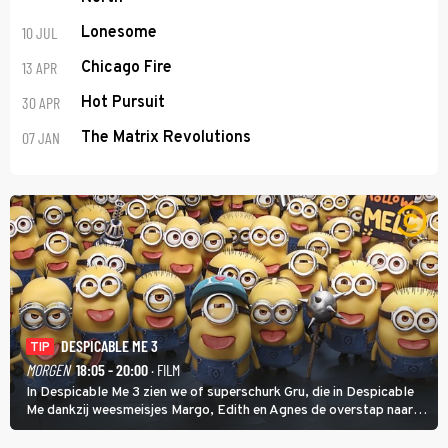
10 JUL
Lonesome
13 APR
Chicago Fire
30 APR
Hot Pursuit
07 JAN
The Matrix Revolutions
DESPICABLE ME 3
TIP
MORGEN
18:05 - 20:00
· FILM
In Despicable Me 3 zien we of superschurk Gru, die in Despicable
Me dankzij weesmeisjes Margo, Edith en Agnes de overstap naar
het rechte pad maakte, ook op dat pad weet te blijven.