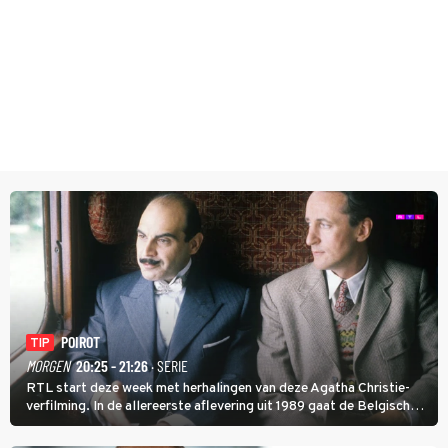
POIROT
TIP
MORGEN
20:25 - 21:26
· SERIE
RTL start deze week met herhalingen van deze Agatha Christie-
verfilming. In de allereerste aflevering uit 1989 gaat de Belgische
speurder op zoek naar een vermiste kok. Poirot raakt al snel
verwikkeld in een moordzaak. (HH)