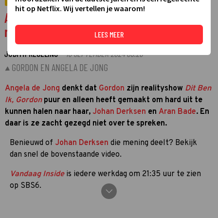
VIDEO
hit op Netflix. Wij vertellen je waarom!
Angela de Jong nu al helemaal klaar met
realitysoap Gordon: 'Zo zielig'
LEES MEER
JUDITH REGELING
13 SEPTEMBER 2024 09:26
·
GORDON EN ANGELA DE JONG
Angela de Jong
denkt dat
Gordon
zijn realityshow
Dit Ben
Ik, Gordon
puur en alleen heeft gemaakt om hard uit te
kunnen halen naar haar,
Johan Derksen
en
Aran Bade
. En
daar is ze zacht gezegd niet over te spreken.
Benieuwd of
Johan Derksen
die mening deelt? Bekijk
dan snel de bovenstaande video.
Vandaag Inside
is iedere werkdag om 21:35 uur te zien
op SBS6.