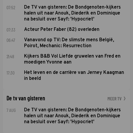
07:52
De TV van gisteren: De Bondgenoten-kijkers
halen uit naar Anouk, Diederik en Dominique
na besluit over Sayf: 'Hypocriet'
07:33
Acteur Peter Faber (82) overleden
06:47
Vanavond op TV: De slimste mens België,
Poirot, Mechanic: Resurrection
21:48
Kijkers B&B Vol Liefde gruwelen van Fred en
moedigen Yvonne aan
17:30
Het leven en de carrière van Jerney Kaagman
in beeld
De tv van gisteren
MEER TV
7 AUG
De TV van gisteren: De Bondgenoten-kijkers
halen uit naar Anouk, Diederik en Dominique
na besluit over Sayf: 'Hypocriet'