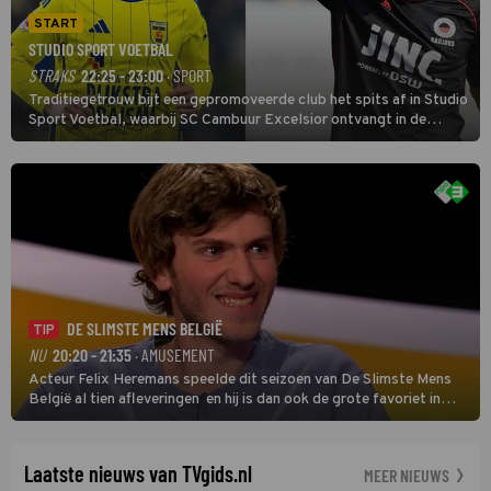
START
STUDIO SPORT VOETBAL
STRAKS
22:25 - 23:00
· SPORT
Traditiegetrouw bijt een gepromoveerde club het spits af in Studio
Sport Voetbal, waarbij SC Cambuur Excelsior ontvangt in de
eerste wedstrijd van het nieuwe Eredivisieseizoen. De nieuwe
oefenmeester is Johan Plat en hij wil aanvallend voetballen.
DE SLIMSTE MENS BELGIË
TIP
NU
20:20 - 21:35
· AMUSEMENT
Acteur Felix Heremans speelde dit seizoen van De Slimste Mens
België al tien afleveringen en hij is dan ook de grote favoriet in
deze seizoensfinale. En er is Nederlandse inbreng, want komiek
Soundos El Ahmadi neemt plaats aan de jurytafel.
Laatste nieuws van TVgids.nl
MEER NIEUWS