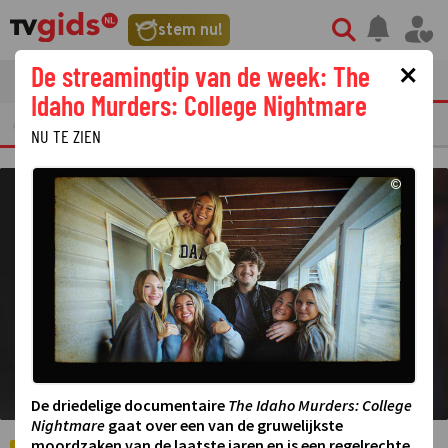
©
stem nu!
×
De streamingtip van de week: The
tvgids
streaming
nieuws
Idaho Murders: College Nightmare
ERKELIJKE TV FRAGMENTEN
GEMIST
AMUSEMENT
STERREN
REALIT
NU TE ZIEN
©
De driedelige documentaire
The Idaho Murders: College
Nightmare
gaat over een van de gruwelijkste
moordzaken van de laatste jaren en is een regelrechte