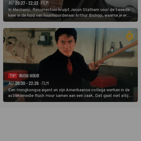
NU
20:27 - 22:22
· FILM
In Mechanic: Resurrection kruipt Jason Statham voor de tweede
keer in de huid van huurmoordenaar Arthur Bishop, waarna je er
donder op kunt zeggen dat er van Bishops geplande pensioen niet
veel terechtkomt.
RUSH HOUR
TIP
NU
20:30 - 22:26
· FILM
Een Hongkongse agent en zijn Amerikaanse collega werken in de
actiekomedie Rush Hour samen aan een zaak. Dat gaat niet altijd
van een leien dakje.