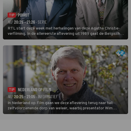
POIROT
TIP
NU
20:25 - 21:26
· SERIE
RTL start deze week met herhalingen van deze Agatha Christie-
verfilming. In de allereerste aflevering uit 1989 gaat de Belgische
speurder op zoek naar een vermiste kok. Poirot raakt al snel
verwikkeld in een moordzaak. (HH)
NEDERLAND OP FILM
TIP
NU
20:25 - 21:05
· INFORMATIEF
In Nederland op Film gaan we deze aflevering terug naar het
zelfvoorzienende dorp van weleer, waarbij presentator Wim
Daniëls de kijkers meeneemt op reis door de tijd aan de hand van
unieke amateurbeelden uit verschillende decennia. (HH)