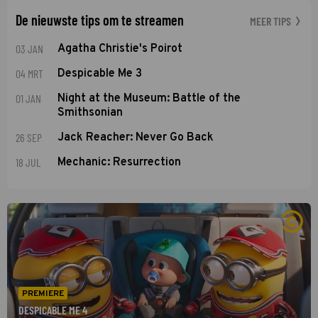
De nieuwste tips om te streamen
MEER TIPS
03 JAN
Agatha Christie's Poirot
04 MRT
Despicable Me 3
01 JAN
Night at the Museum: Battle of the
Smithsonian
26 SEP
Jack Reacher: Never Go Back
18 JUL
Mechanic: Resurrection
PREMIERE
DESPICABLE ME 4