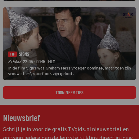
grootste namen zijn André Hazes, Jannes, René Froger en
natuurlijk Rutger van Barneveld met zijn hit Zwoele Zomernachten.
SIGNS
TIP
STRAKS
22:05 - 00:15
· FILM
In de film Signs was Graham Hess vroeger dominee, maar toen zijn
vrouw stierf, stierf ook zijn geloof.
TOON MEER TIPS
Nieuwsbrief
Schrijf je in voor de gratis TVgids.nl nieuwsbrief en
ontvang iedere dag de leukste kijktips direct in jouw