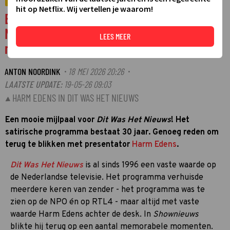
VIDEO
hit op Netflix. Wij vertellen je waarom!
Bijzondere mijlpaal voor Dit Was Het
Nieuws: 'Sommige dingen zouden we niet
LEES MEER
meer doen' (video)
ANTON NOORDINK
18 MEI 2026 20:26
·
·
LAATSTE UPDATE:
19-05-26 09:03
HARM EDENS IN DIT WAS HET NIEUWS
Een mooie mijlpaal voor
Dit Was Het Nieuws
! Het
satirische programma bestaat 30 jaar. Genoeg reden om
terug te blikken met presentator
Harm Edens
.
Dit Was Het Nieuws
is al sinds 1996 een vaste waarde op
de Nederlandse televisie. Het programma verhuisde
meerdere keren van zender - het programma was te
zien op de NPO én op RTL4 - maar altijd met vaste
waarde Harm Edens achter de desk. In
Shownieuws
blikte hij terug op een aantal memorabele momenten.