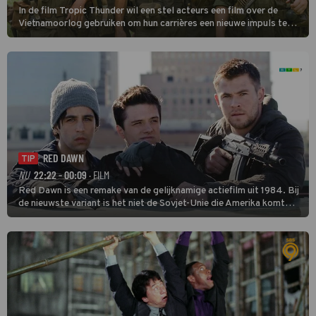
In de film Tropic Thunder wil een stel acteurs een film over de
Vietnamoorlog gebruiken om hun carrières een nieuwe impuls te
geven, maar tijdens de opnamen in het zuiden van Vietnam komen
ze in een oorlog tussen twee drugsbendes terecht.
RED DAWN
TIP
NU
22:22 - 00:09
· FILM
Red Dawn is een remake van de gelijknamige actiefilm uit 1984. Bij
de nieuwste variant is het niet de Sovjet-Unie die Amerika komt
binnenvallen, maar zijn Rusland en Noord-Korea de vijanden.