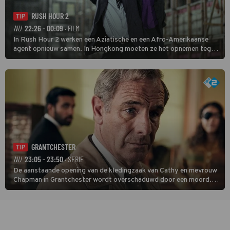
RUSH HOUR 2
TIP
NU
22:26 - 00:09
· FILM
In Rush Hour 2 werken een Aziatische en een Afro-Amerikaanse
agent opnieuw samen. In Hongkong moeten ze het opnemen tegen
een bende die met vals geld handelt.
GRANTCHESTER
TIP
NU
23:05 - 23:50
· SERIE
De aanstaande opening van de kledingzaak van Cathy en mevrouw
Chapman in Grantchester wordt overschaduwd door een moord.
Als fotograaf Tony Parker dood wordt aangetroffen, lijkt
modeontwerper Kate Ashley een logische verdachte.