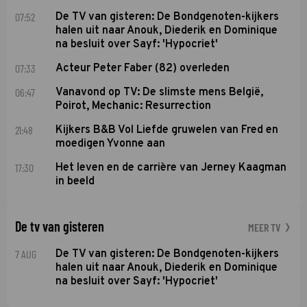
07:52
De TV van gisteren: De Bondgenoten-kijkers
halen uit naar Anouk, Diederik en Dominique
na besluit over Sayf: 'Hypocriet'
07:33
Acteur Peter Faber (82) overleden
06:47
Vanavond op TV: De slimste mens België,
Poirot, Mechanic: Resurrection
21:48
Kijkers B&B Vol Liefde gruwelen van Fred en
moedigen Yvonne aan
17:30
Het leven en de carrière van Jerney Kaagman
in beeld
De tv van gisteren
MEER TV
7 AUG
De TV van gisteren: De Bondgenoten-kijkers
halen uit naar Anouk, Diederik en Dominique
na besluit over Sayf: 'Hypocriet'