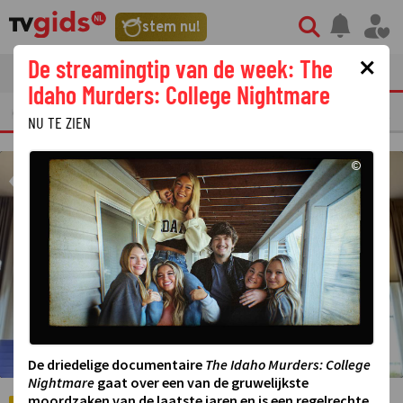
©
stem nu!
×
De streamingtip van de week: The
tvgids
streaming
nieuws
Idaho Murders: College Nightmare
ERKELIJKE TV FRAGMENTEN
GEMIST
AMUSEMENT
STERREN
REALIT
NU TE ZIEN
©
De driedelige documentaire
The Idaho Murders: College
Nightmare
gaat over een van de gruwelijkste
moordzaken van de laatste jaren en is een regelrechte