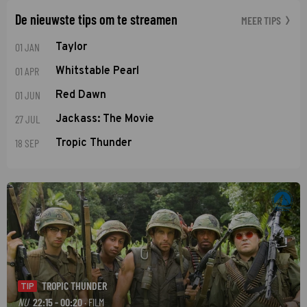
De nieuwste tips om te streamen
MEER TIPS
01 JAN
Taylor
01 APR
Whitstable Pearl
01 JUN
Red Dawn
27 JUL
Jackass: The Movie
18 SEP
Tropic Thunder
TROPIC THUNDER
TIP
NU
22:15 - 00:20
· FILM