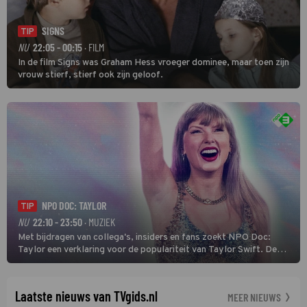
SIGNS
TIP
NU
22:05 - 00:15
· FILM
In de film Signs was Graham Hess vroeger dominee, maar toen zijn
vrouw stierf, stierf ook zijn geloof.
NPO DOC: TAYLOR
TIP
NU
22:10 - 23:50
· MUZIEK
Met bijdragen van collega's, insiders en fans zoekt NPO Doc:
Taylor een verklaring voor de populariteit van Taylor Swift. De
singer-songwriter is een van de succesvolste sterren van onze tijd
en een inspiratie voor velen. (HH)
Laatste nieuws van TVgids.nl
MEER NIEUWS