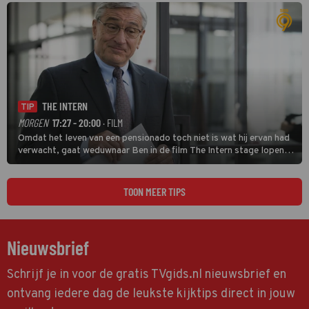
THE INTERN
TIP
MORGEN
17:27 - 20:00
· FILM
Omdat het leven van een pensionado toch niet is wat hij ervan had
verwacht, gaat weduwnaar Ben in de film The Intern stage lopen
bij de hippe webwinkel van Jules, wat een gouden zet blijkt te zijn.
TOON MEER TIPS
Nieuwsbrief
Schrijf je in voor de gratis TVgids.nl nieuwsbrief en
ontvang iedere dag de leukste kijktips direct in jouw