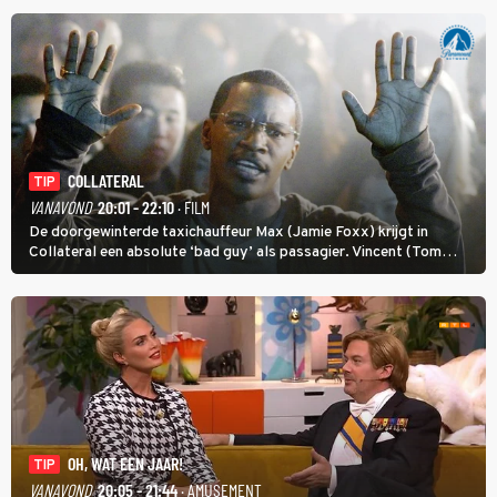
COLLATERAL
TIP
VANAVOND
20:01 - 22:10
· FILM
De doorgewinterde taxichauffeur Max (Jamie Foxx) krijgt in
Collateral een absolute ‘bad guy’ als passagier. Vincent (Tom
Cruise) heeft hem nodig om hem de stad door te loodsen om een
wel heel lugubere reden.
OH, WAT EEN JAAR!
TIP
VANAVOND
20:05 - 21:44
· AMUSEMENT