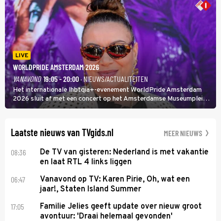
LIVE
WORLDPRIDE AMSTERDAM 2026
VANAVOND
19:05 - 20:00
· NIEUWS/ACTUALITEITEN
Het internationale lhbtqia+-evenement WorldPride Amsterdam
2026 sluit af met een concert op het Amsterdamse Museumplein.
Anita Doth is een van de optredende artiesten. In de jaren 90
veroverde ze de wereld als zangeres van 2Unlimited.
Laatste nieuws van TVgids.nl
MEER NIEUWS
08:36
De TV van gisteren: Nederland is met vakantie
en laat RTL 4 links liggen
06:47
Vanavond op TV: Karen Pirie, Oh, wat een
jaar!, Staten Island Summer
17:05
Familie Jelies geeft update over nieuw groot
avontuur: 'Draai helemaal gevonden'