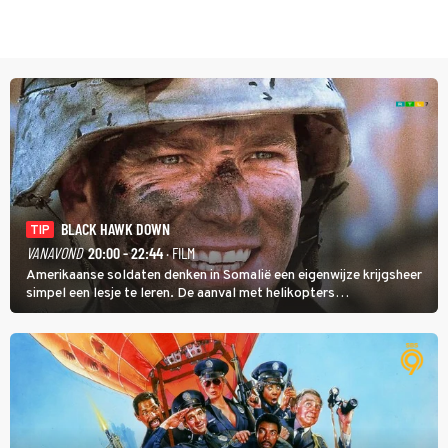
BLACK HAWK DOWN
TIP
VANAVOND
20:00 - 22:44
· FILM
Amerikaanse soldaten denken in Somalië een eigenwijze krijgsheer
simpel een lesje te leren. De aanval met helikopters
verloopt in Black Hawk down dramatisch.