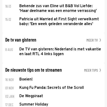
16:13
Bekende zus van Eline uit B&B Vol Liefde:
'Haar deelname was een enorme verrassing'
15:12
Patricia uit Married at First Sight verwelkomt
baby: 'Een week geleden veranderde alles'
De tv van gisteren
MEER TV
8 AUG
De TV van gisteren: Nederland is met vakantie
en laat RTL 4 links liggen
De nieuwste tips om te streamen
MEER TIPS
16 NOV
Boeien!
01 NOV
Kung Fu Panda: Secrets of the Scroll
02 JAN
De Wegpiraat
17 DEC
Summer Holiday