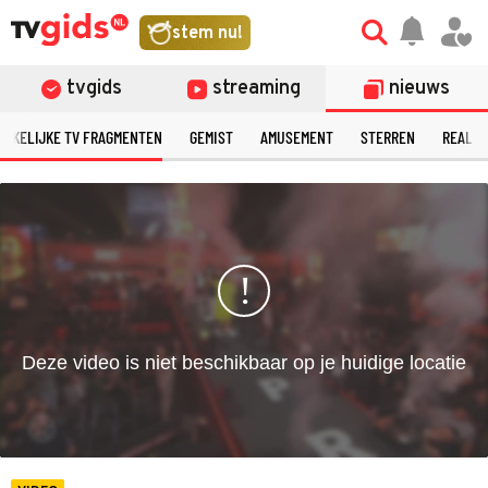
©
stem nu!
tvgids
streaming
nieuws
ERKELIJKE TV FRAGMENTEN
GEMIST
AMUSEMENT
STERREN
REALIT