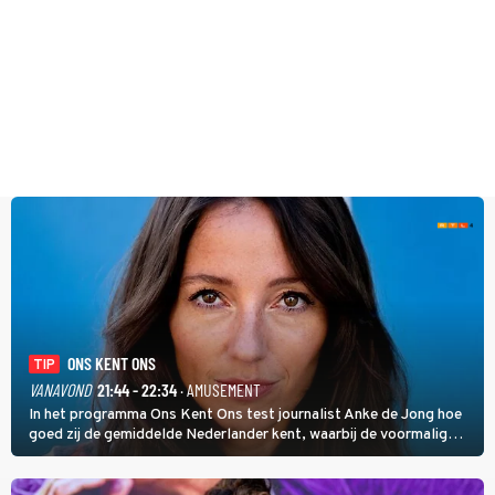
ONS KENT ONS
TIP
VANAVOND
21:44 - 22:34
· AMUSEMENT
In het programma Ons Kent Ons test journalist Anke de Jong hoe
goed zij de gemiddelde Nederlander kent, waarbij de voormalig
hoofdredacteur van modebladen Glamour en Elle het samen met
rapper Keizer opneemt tegen Edson da Graça en Marc-Marie
Huijbregts.