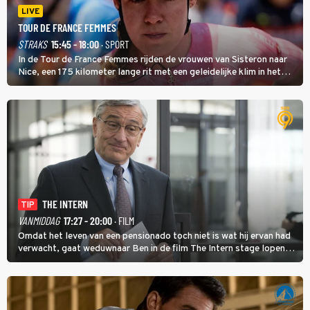
LIVE
TOUR DE FRANCE FEMMES
STRAKS
15:45 - 18:00
· SPORT
In de Tour de France Femmes rijden de vrouwen van Sisteron naar
Nice, een 175 kilometer lange rit met een geleidelijke klim in het
midden. Dat is mogelijk niet de zwaarste hindernis, dat is de
temperatuur. Het kan in Nice namelijk bloedheet worden.
THE INTERN
TIP
VANMIDDAG
17:27 - 20:00
· FILM
Omdat het leven van een pensionado toch niet is wat hij ervan had
verwacht, gaat weduwnaar Ben in de film The Intern stage lopen
bij de hippe webwinkel van Jules, wat een gouden zet blijkt te zijn.