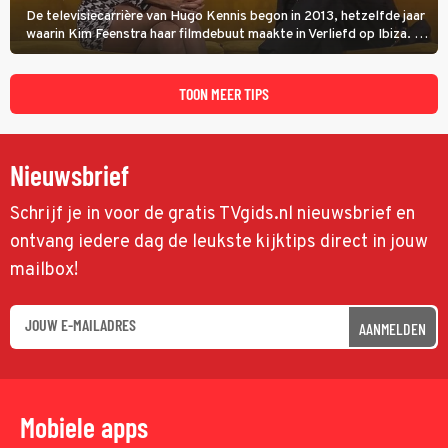
De televisiecarrière van Hugo Kennis begon in 2013, hetzelfde jaar
waarin Kim Feenstra haar filmdebuut maakte in Verliefd op Ibiza. In
Oh, Wat een Jaar! wordt duidelijk wat ze nog meer weten van het
jaar waarin ze allebei eindtwintigers waren.
TOON MEER TIPS
Nieuwsbrief
Schrijf je in voor de gratis TVgids.nl nieuwsbrief en
ontvang iedere dag de leukste kijktips direct in jouw
mailbox!
AANMELDEN
Mobiele apps