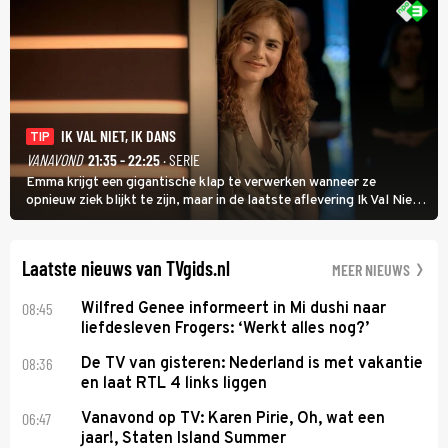
IK VAL NIET, IK DANS
TIP
VANAVOND
21:35 - 22:25
· SERIE
Emma krijgt een gigantische klap te verwerken wanneer ze
opnieuw ziek blijkt te zijn, maar in de laatste aflevering Ik Val Niet,
Ik Dans laat ze zien dat ze niet van plan is op te geven, zelfs als ze
daarvoor een ingrijpende operatie moet ondergaan.
Laatste nieuws van TVgids.nl
MEER NIEUWS
08:45
Wilfred Genee informeert in Mi dushi naar
liefdesleven Frogers: ‘Werkt alles nog?’
08:36
De TV van gisteren: Nederland is met vakantie
en laat RTL 4 links liggen
06:47
Vanavond op TV: Karen Pirie, Oh, wat een
jaar!, Staten Island Summer