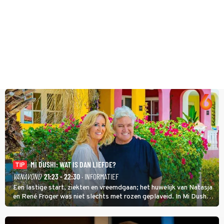
MI DUSHI: WAT IS DAN LIEFDE?
TIP
VANAVOND
21:23 - 22:30
· INFORMATIEF
Een lastige start, ziekten en vreemdgaan; het huwelijk van Natasja
en René Froger was niet slechts met rozen geplaveid. In Mi Dushi:
Wat Is Dan Liefde? neemt Wilfred Genee het showbizzkoppel mee
uit vissen om het over de liefde te hebben.