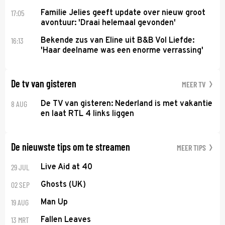
17:05
Familie Jelies geeft update over nieuw groot
avontuur: 'Draai helemaal gevonden'
16:13
Bekende zus van Eline uit B&B Vol Liefde:
'Haar deelname was een enorme verrassing'
De tv van gisteren
MEER TV
8 AUG
De TV van gisteren: Nederland is met vakantie
en laat RTL 4 links liggen
De nieuwste tips om te streamen
MEER TIPS
29 JUL
Live Aid at 40
02 SEP
Ghosts (UK)
19 AUG
Man Up
13 MRT
Fallen Leaves