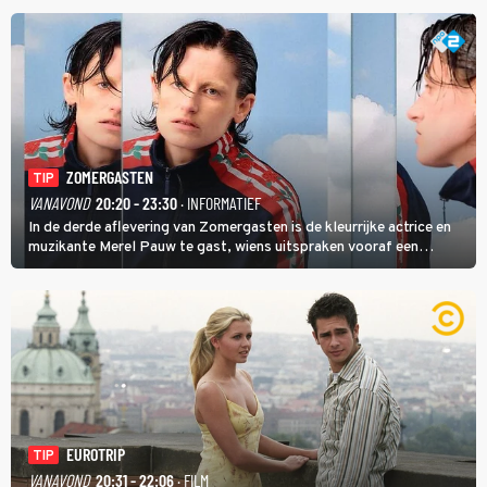
ZOMERGASTEN
TIP
VANAVOND
20:20 - 23:30
· INFORMATIEF
In de derde aflevering van Zomergasten is de kleurrijke actrice en
muzikante Merel Pauw te gast, wiens uitspraken vooraf een
boeiende avond beloven: 'Mijn ideale televisieavond is zoals mijn
identiteit: grenzeloos, absurd en vol angsten'.
EUROTRIP
TIP
VANAVOND
20:31 - 22:06
· FILM