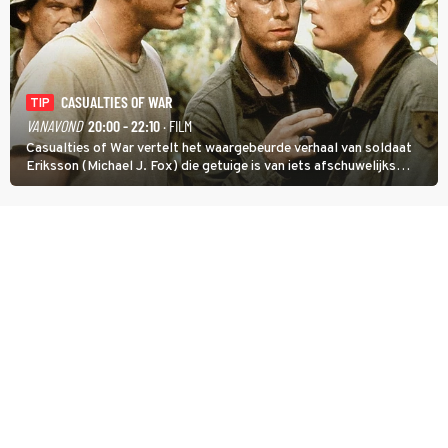
CASUALTIES OF WAR
TIP
VANAVOND
20:00 - 22:10
· FILM
Casualties of War vertelt het waargebeurde verhaal van soldaat
Eriksson (Michael J. Fox) die getuige is van iets afschuwelijks
tijdens de Vietnamoorlog. Hij besluit uit de school te klappen.