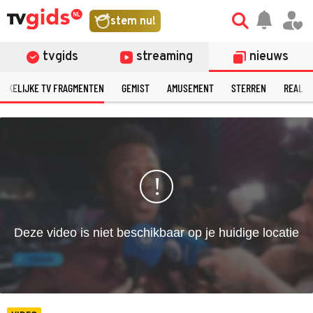
©
stem nu!
tvgids
streaming
nieuws
ERKELIJKE TV FRAGMENTEN
GEMIST
AMUSEMENT
STERREN
REALIT