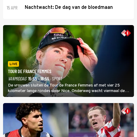
15 APR
Nachtwacht: De dag van de bloedmaan
LIVE
TOUR DE FRANCE FEMMES
VANMIDDAG
15:55 - 18:55
· SPORT
De vrouwen sluiten de Tour de France Femmes af met vier 25
kilometer lange rondes door Nice. Onderweg wacht viermaal de
zware Col d'Èze. Aan de finish op de Promenade des Anglais krijgt
de eindwinnaar de laatste gele trui.