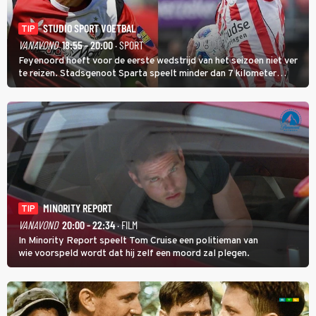
STUDIO SPORT VOETBAL
TIP
VANAVOND
18:55 - 20:00
· SPORT
Feyenoord hoeft voor de eerste wedstrijd van het seizoen niet ver
te reizen. Stadsgenoot Sparta speelt minder dan 7 kilometer
verderop. Feyenoord trok de Spaanse spits Nacho Ferri aan van
KVC Westerlo uit België.
MINORITY REPORT
TIP
VANAVOND
20:00 - 22:34
· FILM
In Minority Report speelt Tom Cruise een politieman van
wie voorspeld wordt dat hij zelf een moord zal plegen.