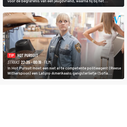
voor de begrafenis van een jeugdvriend, waarna hij bij het
onderzoeken van diens dood een verband begint te vermoeden
met een oude zaak.
HOT PURSUIT
TIP
STRAKS
22:35 - 00:19
· FILM
In Hot Pursuit moet een niet al te competente politieagent (Reese
Witherspoon) een Latijns-Amerikaans gangsterliefje (Sofía
Vergara) beschermen tegen corrupte agenten en moordlustige
maffiatypes.