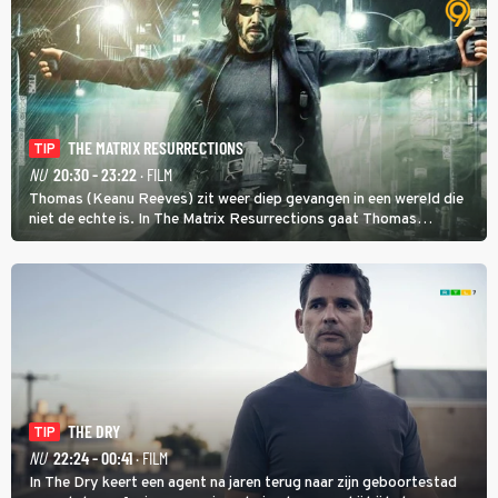
THE MATRIX RESURRECTIONS
TIP
NU
20:30 - 23:22
· FILM
Thomas (Keanu Reeves) zit weer diep gevangen in een wereld die
niet de echte is. In The Matrix Resurrections gaat Thomas
proberen uit deze schijnwereld te ontsnappen.
THE DRY
TIP
NU
22:24 - 00:41
· FILM
In The Dry keert een agent na jaren terug naar zijn geboortestad