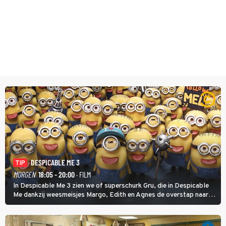
DESPICABLE ME 3
TIP
MORGEN
18:05 - 20:00
· FILM
In Despicable Me 3 zien we of superschurk Gru, die in Despicable
Me dankzij weesmeisjes Margo, Edith en Agnes de overstap naar
het rechte pad maakte, ook op dat pad weet te blijven.