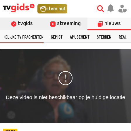
©
stem nu!
tvgids
streaming
nieuws
ERKELIJKE TV FRAGMENTEN
GEMIST
AMUSEMENT
STERREN
REALIT