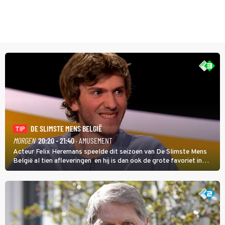
DE SLIMSTE MENS BELGIË
TIP
MORGEN
20:20 - 21:40
· AMUSEMENT
Acteur Felix Heremans speelde dit seizoen van De Slimste Mens
België al tien afleveringen en hij is dan ook de grote favoriet in
deze seizoensfinale. En er is Nederlandse inbreng, want komiek
Soundos El Ahmadi neemt plaats aan de jurytafel.