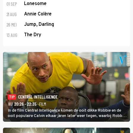
01 SEP
Lonesome
21 AUG
Annie Colère
26 MEI
Jump, Darling
13 AUG
The Dry
CENTRAL INTELLIGENCE
TIP
NU
20:26 - 22:35
· FILM
In de film Central Intelligence komen de ooit dikke Robbie en de
ooit populaire Calvin elkaar jaren later weer tegen, waarbij Robbie,
inmiddels supergespierd en werkzaam voor de CIA, Calvins hulp
goed kan gebruiken.