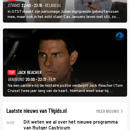
STRAKS
22:40 - 23:15
· RELIGIEUS
In GTST maakt zijn personage Julian ingrijpende gebeurtenissen
mee, maar ook in het echt staat Cas Jansens leven niet stil, zo
vertelt hij in Adieu! Volgende Kaart.
JACK REACHER
TIP
VANAVOND
20:00 - 22:17
· FILM
Na een carrière bij de militaire politie verdwijnt Jack Reacher (Tom
Cruise) twee jaar lang van de kaart. Niemand weet waar hij
uithangt, totdat moordverdachte James Barr naar hem vraagt.
Laatste nieuws van TVgids.nl
MEER NIEUWS
14:09
Dit weten we al over het nieuwe programma
van Rutger Castricum