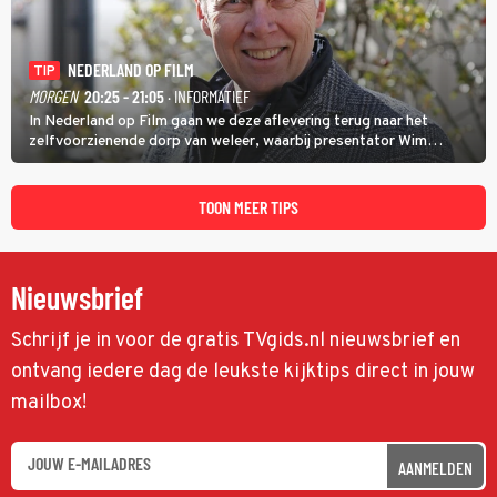
NEDERLAND OP FILM
TIP
MORGEN
20:25 - 21:05
· INFORMATIEF
In Nederland op Film gaan we deze aflevering terug naar het
zelfvoorzienende dorp van weleer, waarbij presentator Wim
Daniëls de kijkers meeneemt op reis door de tijd aan de hand van
unieke amateurbeelden uit verschillende decennia. (HH)
TOON MEER TIPS
Nieuwsbrief
Schrijf je in voor de gratis TVgids.nl nieuwsbrief en
ontvang iedere dag de leukste kijktips direct in jouw
mailbox!
AANMELDEN