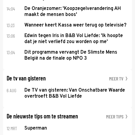
14:04
De Oranjezomer: 'Koopzegelverandering AH
maakt de mensen boos'
13:23
Wanneer keert Kassa weer terug op televisie?
13:06
Edwin tegen Iris in B&B Vol Liefde: 'Ik hoopte
dat je niet verliefd zou worden op me'
13:04
Dit programma vervangt De Slimste Mens
België na de finale op NPO 3
De tv van gisteren
MEER TV
6 AUG
De TV van gisteren: Van Onschatbare Waarde
overtroeft B&B Vol Liefde
De nieuwste tips om te streamen
MEER TIPS
12 MRT
Superman