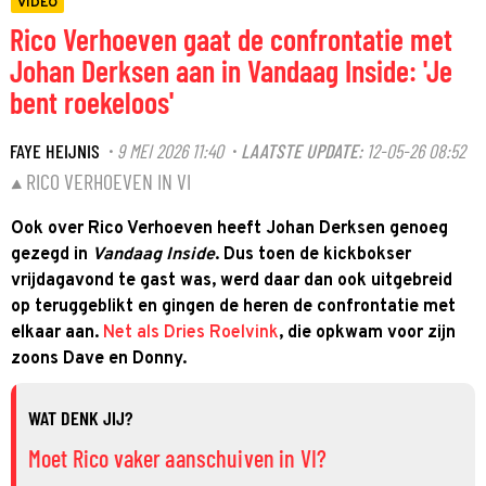
VIDEO
Rico Verhoeven gaat de confrontatie met
Johan Derksen aan in Vandaag Inside: 'Je
bent roekeloos'
FAYE HEIJNIS
9 MEI 2026 11:40
LAATSTE UPDATE:
12-05-26 08:52
·
·
RICO VERHOEVEN IN VI
Ook over Rico Verhoeven heeft Johan Derksen genoeg
gezegd in
Vandaag Inside
. Dus toen de kickbokser
vrijdagavond te gast was, werd daar dan ook uitgebreid
op teruggeblikt en gingen de heren de confrontatie met
elkaar aan.
Net als Dries Roelvink
, die opkwam voor zijn
zoons Dave en Donny.
WAT DENK JIJ?
Moet Rico vaker aanschuiven in VI?