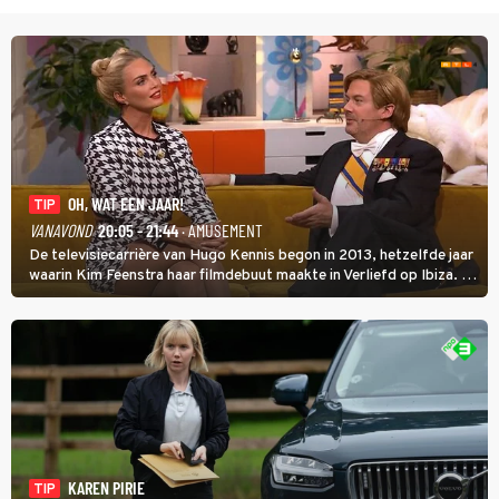
OH, WAT EEN JAAR!
TIP
VANAVOND
20:05 - 21:44
· AMUSEMENT
De televisiecarrière van Hugo Kennis begon in 2013, hetzelfde jaar
waarin Kim Feenstra haar filmdebuut maakte in Verliefd op Ibiza. In
Oh, Wat een Jaar! wordt duidelijk wat ze nog meer weten van het
jaar waarin ze allebei eindtwintigers waren.
KAREN PIRIE
TIP