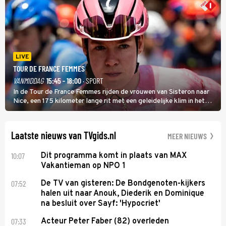
LIVE
TOUR DE FRANCE FEMMES
VANMIDDAG
15:45 - 18:00
· SPORT
In de Tour de France Femmes rijden de vrouwen van Sisteron naar
Nice, een 175 kilometer lange rit met een geleidelijke klim in het
midden. Dat is mogelijk niet de zwaarste hindernis, dat is de
temperatuur. Het kan in Nice namelijk bloedheet worden.
Laatste nieuws van TVgids.nl
MEER NIEUWS
10:07
Dit programma komt in plaats van MAX
Vakantieman op NPO 1
07:52
De TV van gisteren: De Bondgenoten-kijkers
halen uit naar Anouk, Diederik en Dominique
na besluit over Sayf: 'Hypocriet'
07:33
Acteur Peter Faber (82) overleden