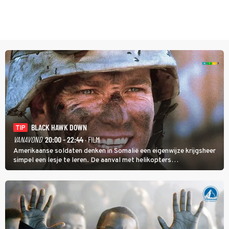
BLACK HAWK DOWN
TIP
VANAVOND
20:00 - 22:44
· FILM
Amerikaanse soldaten denken in Somalië een eigenwijze krijgsheer
simpel een lesje te leren. De aanval met helikopters
verloopt in Black Hawk down dramatisch.