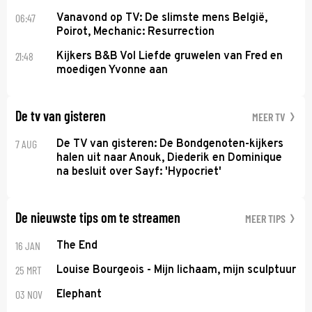
06:47
Vanavond op TV: De slimste mens België,
Poirot, Mechanic: Resurrection
21:48
Kijkers B&B Vol Liefde gruwelen van Fred en
moedigen Yvonne aan
De tv van gisteren
MEER TV
7 AUG
De TV van gisteren: De Bondgenoten-kijkers
halen uit naar Anouk, Diederik en Dominique
na besluit over Sayf: 'Hypocriet'
De nieuwste tips om te streamen
MEER TIPS
16 JAN
The End
25 MRT
Louise Bourgeois - Mijn lichaam, mijn sculptuur
03 NOV
Elephant