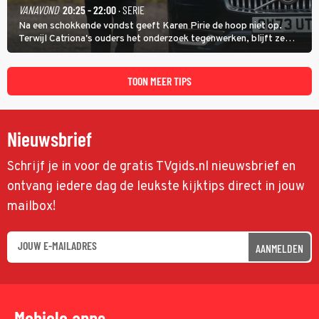
VANAVOND
20:25 - 22:00
· SERIE
Na een schokkende vondst geeft Karen Pirie de hoop niet op.
Terwijl Catriona's ouders het onderzoek tegenwerken, blijft ze
speuren naar Adam. In deze slotaflevering van Karen Pirie leidt het
spoor via Frankrijk en Italië naar Malta.
TOON MEER TIPS
Nieuwsbrief
Schrijf je in voor de gratis TVgids.nl nieuwsbrief en
ontvang iedere dag de leukste kijktips direct in jouw
mailbox!
AANMELDEN
Mobiele apps