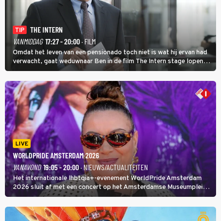
THE INTERN
TIP
VANMIDDAG
17:27 - 20:00
· FILM
Omdat het leven van een pensionado toch niet is wat hij ervan had
verwacht, gaat weduwnaar Ben in de film The Intern stage lopen
bij de hippe webwinkel van Jules, wat een gouden zet blijkt te zijn.
LIVE
WORLDPRIDE AMSTERDAM 2026
VANAVOND
19:05 - 20:00
· NIEUWS/ACTUALITEITEN
Het internationale lhbtqia+-evenement WorldPride Amsterdam
2026 sluit af met een concert op het Amsterdamse Museumplein.
Anita Doth is een van de optredende artiesten. In de jaren 90
veroverde ze de wereld als zangeres van 2Unlimited.