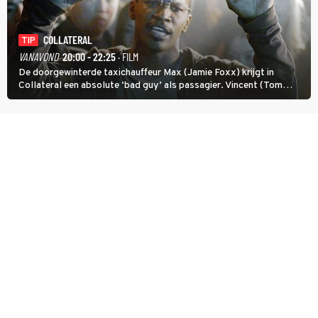
COLLATERAL
TIP
VANAVOND
20:00 - 22:25
· FILM
De doorgewinterde taxichauffeur Max (Jamie Foxx) krijgt in
Collateral een absolute ‘bad guy’ als passagier. Vincent (Tom
Cruise) heeft hem nodig om hem de stad door te loodsen om een
wel heel lugubere reden.