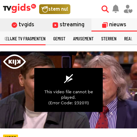
©
stem nu!
tvgids
streaming
nieuws
ERKELIJKE TV FRAGMENTEN
GEMIST
AMUSEMENT
STERREN
REALIT