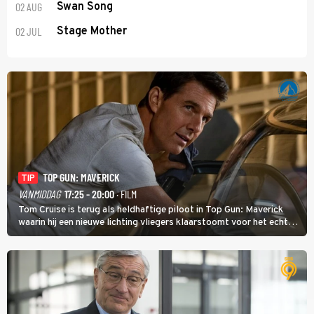
02 AUG
Swan Song
02 JUL
Stage Mother
TOP GUN: MAVERICK
TIP
VANMIDDAG
17:25 - 20:00
· FILM
Tom Cruise is terug als heldhaftige piloot in Top Gun: Maverick
waarin hij een nieuwe lichting vliegers klaarstoomt voor het echte
werk.