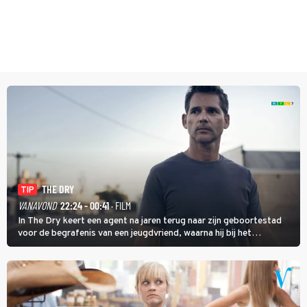
THE DRY
TIP
VANAVOND
22:24 - 00:41
· FILM
In The Dry keert een agent na jaren terug naar zijn geboortestad
voor de begrafenis van een jeugdvriend, waarna hij bij het
onderzoeken van diens dood een verband begint te vermoeden
met een oude zaak.