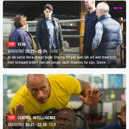
VERA
TIP
VANAVOND
20:25 - 22:24
· SERIE
In de serie Vera dregt boer Danny Pryor een lijk uit een beerput.
Het lichaam blijkt van de jonge Jack Reeves te zijn. Deze
homoseksuele woonwagenbewoner had gebroken met zijn familie
en verliet het kamp met slaande ruzie.
CENTRAL INTELLIGENCE
TIP
VANAVOND
20:27 - 22:36
· FILM