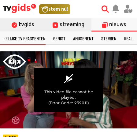
©
stem nu!
tvgids
streaming
nieuws
ERKELIJKE TV FRAGMENTEN
GEMIST
AMUSEMENT
STERREN
REALIT