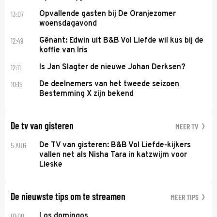
13:07
Opvallende gasten bij De Oranjezomer
woensdagavond
12:49
Gênant: Edwin uit B&B Vol Liefde wil kus bij de
koffie van Iris
12:11
Is Jan Slagter de nieuwe Johan Derksen?
10:15
De deelnemers van het tweede seizoen
Bestemming X zijn bekend
De tv van gisteren
MEER TV
5 AUG
De TV van gisteren: B&B Vol Liefde-kijkers
vallen net als Nisha Tara in katzwijm voor
Lieske
De nieuwste tips om te streamen
MEER TIPS
01:00
Los domingos