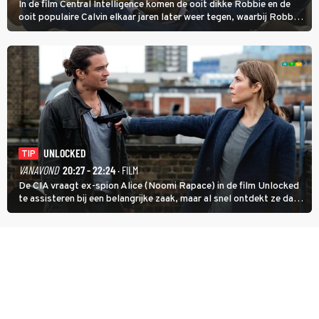
In de film Central Intelligence komen de ooit dikke Robbie en de
ooit populaire Calvin elkaar jaren later weer tegen, waarbij Robbie,
inmiddels supergespierd en werkzaam voor de CIA, Calvins hulp
goed kan gebruiken.
UNLOCKED
TIP
VANAVOND
20:27 - 22:24
· FILM
De CIA vraagt ex-spion Alice (Noomi Rapace) in de film Unlocked
te assisteren bij een belangrijke zaak, maar al snel ontdekt ze dat
degene die haar aanstelde kwade bedoelingen heeft.