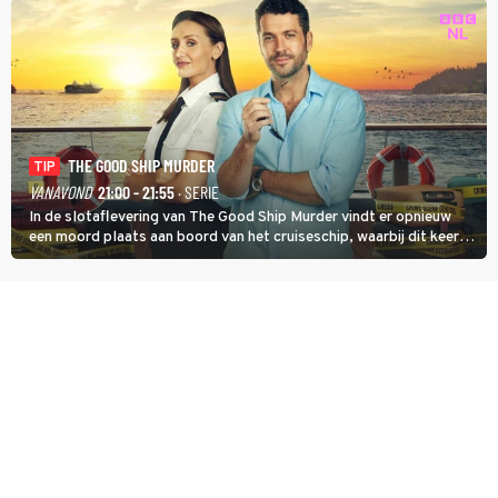
THE GOOD SHIP MURDER
TIP
VANAVOND
21:00 - 21:55
· SERIE
In de slotaflevering van The Good Ship Murder vindt er opnieuw
een moord plaats aan boord van het cruiseschip, waarbij dit keer
een bemanningslid het slachtoffer is en kapitein Marlowe de dader
lijkt te zijn.