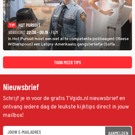
HOT PURSUIT
TIP
VANAVOND
22:36 - 00:19
· FILM
In Hot Pursuit moet een niet al te competente politieagent (Reese
Witherspoon) een Latijns-Amerikaans gangsterliefje (Sofía
Vergara) beschermen tegen corrupte agenten en moordlustige
maffiatypes.
TOON MEER TIPS
Nieuwsbrief
Schrijf je in voor de gratis TVgids.nl nieuwsbrief en
ontvang iedere dag de leukste kijktips direct in jouw
mailbox!
AANMELDEN