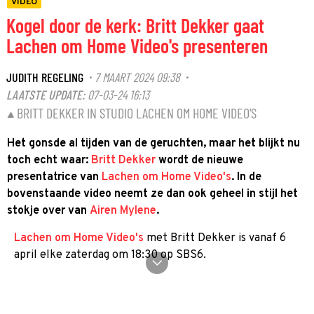
VIDEO
Kogel door de kerk: Britt Dekker gaat
Lachen om Home Video's presenteren
JUDITH REGELING
7 MAART 2024 09:38
·
·
LAATSTE UPDATE:
07-03-24 16:13
BRITT DEKKER IN STUDIO LACHEN OM HOME VIDEO'S
Het gonsde al tijden van de geruchten, maar het blijkt nu
toch echt waar:
Britt Dekker
wordt de nieuwe
presentatrice van
Lachen om Home Video's
. In de
bovenstaande video neemt ze dan ook geheel in stijl het
stokje over van
Airen Mylene
.
Lachen om Home Video's
met Britt Dekker is vanaf 6
april elke zaterdag om 18:30 op SBS6.