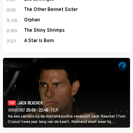
00:00
The Other Bennet Sister
19 JUN
Orphan
01 NOV
The Shiny Shrimps
21 SEP
A Star Is Born
JACK REACHER
TIP
VANAVOND
20:00 - 22:45
· FILM
Na een carrière bij de militaire politie verdwijnt Jack Reacher (Tom
Cruise) twee jaar lang van de kaart. Niemand weet waar hij
uithangt, totdat moordverdachte James Barr naar hem vraagt.