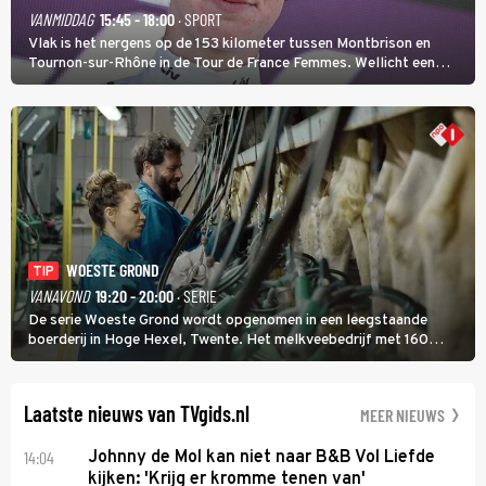
VANMIDDAG
15:45 - 18:00
· SPORT
Vlak is het nergens op de 153 kilometer tussen Montbrison en
Tournon-sur-Rhône in de Tour de France Femmes. Wellicht een
kans voor Nienke Vinke, die vorig jaar de witte trui won.
WOESTE GROND
TIP
VANAVOND
19:20 - 20:00
· SERIE
De serie Woeste Grond wordt opgenomen in een leegstaande
boerderij in Hoge Hexel, Twente. Het melkveebedrijf met 160
koeien moest sluiten, omdat het dicht bij een Natura 2000-gebied
ligt. In de serie heerst er een gevaarlijke veeziekte.
Laatste nieuws van TVgids.nl
MEER NIEUWS
14:04
Johnny de Mol kan niet naar B&B Vol Liefde
kijken: 'Krijg er kromme tenen van'