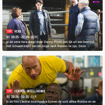
VERA
TIP
NU
20:25 - 22:24
· SERIE
In de serie Vera dregt boer Danny Pryor een lijk uit een beerput.
Het lichaam blijkt van de jonge Jack Reeves te zijn. Deze
homoseksuele woonwagenbewoner had gebroken met zijn familie
en verliet het kamp met slaande ruzie.
CENTRAL INTELLIGENCE
TIP
NU
20:26 - 22:35
· FILM
In de film Central Intelligence komen de ooit dikke Robbie en de