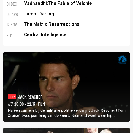
01 DEC
Vadhandhi:The Fable of Velonie
06 APR
Jump, Darling
12 NOV
The Matrix Resurrections
21 MEI
Central Intelligence
JACK REACHER
TIP
NU
20:00 - 22:17
· FILM
Na een carrière bij de militaire politie verdwijnt Jack Reacher (Tom
Cruise) twee jaar lang van de kaart. Niemand weet waar hij
uithangt, totdat moordverdachte James Barr naar hem vraagt.