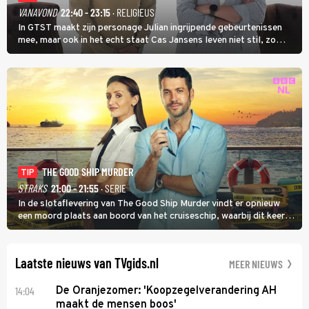
VANAVOND
22:40 - 23:15
· RELIGIEUS
In GTST maakt zijn personage Julian ingrijpende gebeurtenissen
mee, maar ook in het echt staat Cas Jansens leven niet stil, zo
vertelt hij in Adieu! Volgende Kaart.
THE GOOD SHIP MURDER
TIP
STRAKS
21:00 - 21:55
· SERIE
In de slotaflevering van The Good Ship Murder vindt er opnieuw
een moord plaats aan boord van het cruiseschip, waarbij dit keer
een bemanningslid het slachtoffer is en kapitein Marlowe de dader
lijkt te zijn.
Laatste nieuws van TVgids.nl
MEER NIEUWS
14:04
De Oranjezomer: 'Koopzegelverandering AH
maakt de mensen boos'