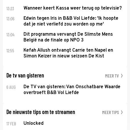
13:23
Wanneer keert Kassa weer terug op televisie?
13:06
Edwin tegen Iris in B&B Vol Liefde: 'Ik hoopte
dat je niet verliefd zou worden op me'
13:04
Dit programma vervangt De Slimste Mens
België na de finale op NPO 3
12:55
Kefah Allush ontvangt Carrie ten Napel en
Simon Keizer in nieuw seizoen De Kist
De tv van gisteren
MEER TV
6 AUG
De TV van gisteren: Van Onschatbare Waarde
overtroeft B&B Vol Liefde
De nieuwste tips om te streamen
MEER TIPS
17 FEB
Unlocked