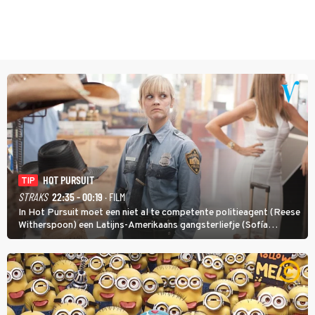
HOT PURSUIT
TIP
STRAKS
22:35 - 00:19
· FILM
In Hot Pursuit moet een niet al te competente politieagent (Reese
Witherspoon) een Latijns-Amerikaans gangsterliefje (Sofía
Vergara) beschermen tegen corrupte agenten en moordlustige
maffiatypes.