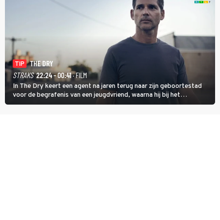
THE DRY
TIP
STRAKS
22:24 - 00:41
· FILM
In The Dry keert een agent na jaren terug naar zijn geboortestad
voor de begrafenis van een jeugdvriend, waarna hij bij het
onderzoeken van diens dood een verband begint te vermoeden
met een oude zaak.