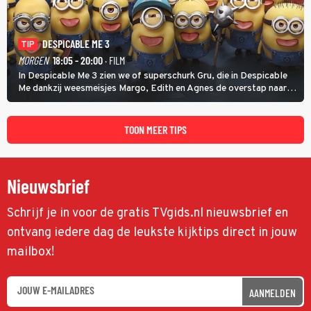
DESPICABLE ME 3
TIP
MORGEN
18:05 - 20:00
· FILM
In Despicable Me 3 zien we of superschurk Gru, die in Despicable
Me dankzij weesmeisjes Margo, Edith en Agnes de overstap naar
het rechte pad maakte, ook op dat pad weet te blijven.
TOON MEER TIPS
Nieuwsbrief
Schrijf je in voor de gratis TVgids.nl nieuwsbrief en
ontvang iedere dag de leukste kijktips direct in jouw
mailbox!
AANMELDEN