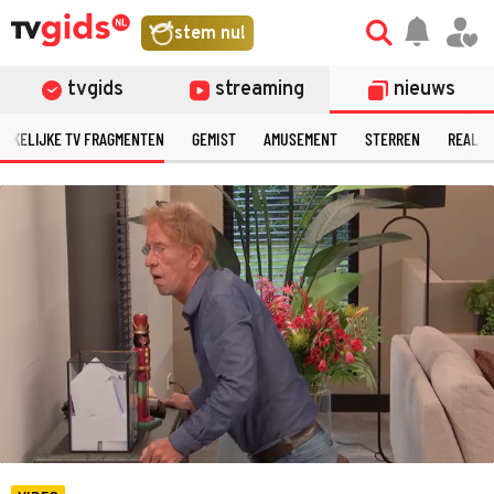
©
stem nu!
tvgids
streaming
nieuws
ERKELIJKE TV FRAGMENTEN
GEMIST
AMUSEMENT
STERREN
REALIT