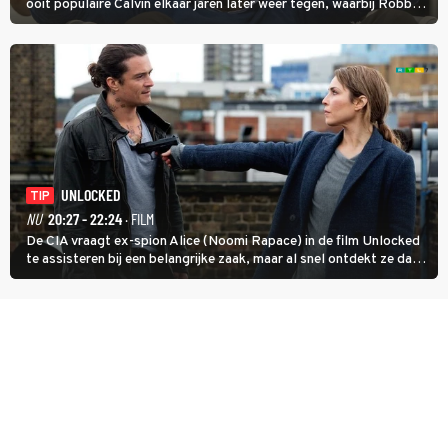
ooit populaire Calvin elkaar jaren later weer tegen, waarbij Robbie,
inmiddels supergespierd en werkzaam voor de CIA, Calvins hulp
goed kan gebruiken.
UNLOCKED
TIP
NU
20:27 - 22:24
· FILM
De CIA vraagt ex-spion Alice (Noomi Rapace) in de film Unlocked
te assisteren bij een belangrijke zaak, maar al snel ontdekt ze dat
degene die haar aanstelde kwade bedoelingen heeft.