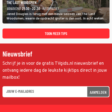
THE LAST WOODSMEN
VANAVOND
21:30 - 22:30
· INFORMATIEF
Jared Douglas is terug met een nieuw seizoen van The Last
Woodsmen, waarin de opdracht groter is dan ooit. In acht weken
tijd probeert hij een miljoen dollar bij elkaar te vergaren om de
toekomst van het houthakkersbedrijf te verzekeren.
TOON MEER TIPS
Nieuwsbrief
Schrijf je in voor de gratis TVgids.nl nieuwsbrief en
ontvang iedere dag de leukste kijktips direct in jouw
mailbox!
AANMELDEN