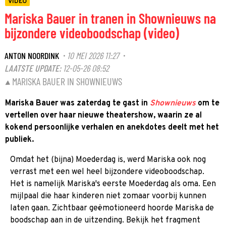
VIDEO
Mariska Bauer in tranen in Shownieuws na
bijzondere videoboodschap (video)
ANTON NOORDINK
10 MEI 2026 11:27
·
·
LAATSTE UPDATE:
12-05-26 08:52
MARISKA BAUER IN SHOWNIEUWS
Mariska Bauer was zaterdag te gast in
Shownieuws
om te
vertellen over haar nieuwe theatershow, waarin ze al
kokend persoonlijke verhalen en anekdotes deelt met het
publiek.
Omdat het (bijna) Moederdag is, werd Mariska ook nog
verrast met een wel heel bijzondere videoboodschap.
Het is namelijk Mariska's eerste Moederdag als oma. Een
mijlpaal die haar kinderen niet zomaar voorbij kunnen
laten gaan. Zichtbaar geëmotioneerd hoorde Mariska de
boodschap aan in de uitzending. Bekijk het fragment