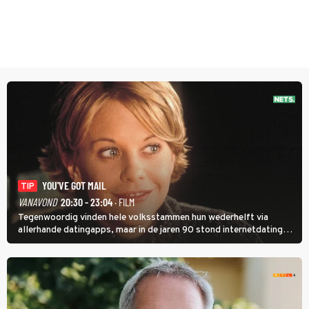
YOU'VE GOT MAIL
TIP
VANAVOND
20:30 - 23:04
· FILM
Tegenwoordig vinden hele volksstammen hun wederhelft via
allerhande datingapps, maar in de jaren 90 stond internetdating
nog in de kinderschoenen. In de film You've Got Mail zie je dat
terug.