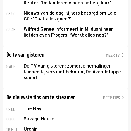
Keuter: 'De kinderen vinden het erg leuk'
08:50
Nieuws van de dag-kijkers bezorgd om Lale
Gül: 'Gaat alles goed?'
08:45
Wilfred Genee informeert in Mi dushi naar
liefdesleven Frogers: ‘Werkt alles nog?’
De tv van gisteren
MEER TV
9 AUG
De TV van gisteren: zomerse herhalingen
kunnen kijkers niet bekoren, De Avondetappe
scoort
De nieuwste tips om te streamen
MEER TIPS
02:00
The Bay
00:00
Savage House
26 MRT
Urchin