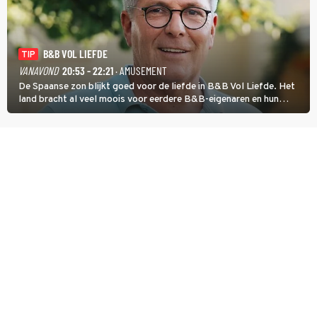
B&B VOL LIEFDE
TIP
VANAVOND
20:53 - 22:21
· AMUSEMENT
De Spaanse zon blijkt goed voor de liefde in B&B Vol Liefde. Het
land bracht al veel moois voor eerdere B&B-eigenaren en hun
partners. Ook Paul runt zijn gastenverblijf in Spanje. De 62-jarige
weduwnaar stuurt aan op een nieuw hoofdstuk.