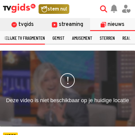
©
stem nu!
tvgids
streaming
nieuws
ERKELIJKE TV FRAGMENTEN
GEMIST
AMUSEMENT
STERREN
REALIT