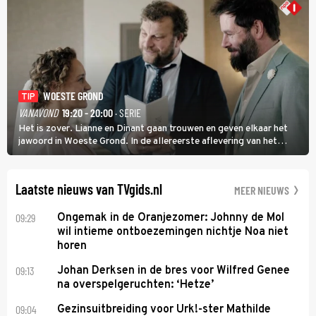
WOESTE GROND
TIP
VANAVOND
19:20 - 20:00
· SERIE
Het is zover. Lianne en Dinant gaan trouwen en geven elkaar het
jawoord in Woeste Grond. In de allereerste aflevering van het
eerste seizoen kwam Lianne vanuit de Randstad naar Twente. Daar
is ze inmiddels helemaal op haar plek.
Laatste nieuws van TVgids.nl
MEER NIEUWS
09:29
Ongemak in de Oranjezomer: Johnny de Mol
wil intieme ontboezemingen nichtje Noa niet
horen
09:13
Johan Derksen in de bres voor Wilfred Genee
na overspelgeruchten: ‘Hetze’
09:04
Gezinsuitbreiding voor Urk!-ster Mathilde