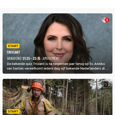
START
TRIVIANT
VANAVOND
21:25 - 22:15
· AMUSEMENT
De bekende quiz Triviant is na negentien jaar terug op tv. Anniko
van Santen verwelkomt iedere dag vijf bekende Nederlanders die
vragen beantwoorden in verschillende categorieën. De beste
speler gaat direct door naar de finaleweek.
START