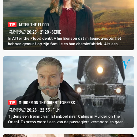
AFTER THE FLOOD
TIP
VANAVOND
20:25 - 21:20
· SERIE
In After the Flood denkt Alan Benson dat milieuactivisten het
hebben gemunt op zijn familie en hun chemiefabriek. Als een
brandende boodschap in het veen de boel op scherp zet, besluit
Jo Marshall de jonge Finn Allen aan de tand te voelen.
MURDER ON THE ORIENT EXPRESS
TIP
VANAVOND
20:26 - 22:35
· FILM
Tijdens een treinrit van Istanboel naar Calais in Murder on the
Orient Express wordt een van de passagiers vermoord en gaan
detective Hercule Poirot en zijn snor uitzoeken wie van de andere
treinreizigers de dader is.