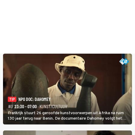
NPO DOC: DAHOMEY
TIP
NU
23:30 - 07:00
· KUNST/CULTUUR
Frankrijk stuurt 26 geroofde kunstvoorwerpen uit Afrika na ruim
130 jaar terug naar Benin. De documentaire Dahomey volgt het
transport en toont de aankomst. Inwoners van Benin bespreken de
betekenis van de teruggave.