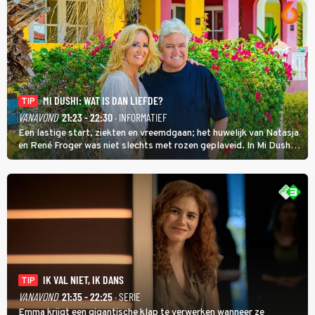
MI DUSHI: WAT IS DAN LIEFDE?
TIP
VANAVOND
21:23 - 22:30
· INFORMATIEF
Een lastige start, ziekten en vreemdgaan; het huwelijk van Natasja
en René Froger was niet slechts met rozen geplaveid. In Mi Dushi:
Wat Is Dan Liefde? neemt Wilfred Genee het showbizzkoppel mee
uit vissen om het over de liefde te hebben.
IK VAL NIET, IK DANS
TIP
VANAVOND
21:35 - 22:25
· SERIE
Emma krijgt een gigantische klap te verwerken wanneer ze