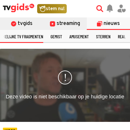
©
stem nu!
tvgids
streaming
nieuws
ERKELIJKE TV FRAGMENTEN
GEMIST
AMUSEMENT
STERREN
REALIT