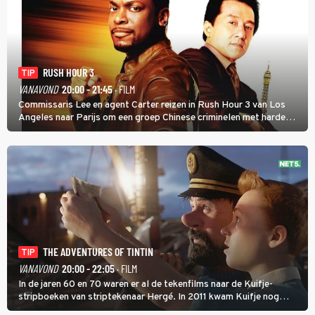
RUSH HOUR 3
TIP
VANAVOND
20:00 - 21:45
· FILM
Commissaris Lee en agent Carter reizen in Rush Hour 3 van Los
Angeles naar Parijs om een groep Chinese criminelen met harde
hand aan te pakken.
THE ADVENTURES OF TINTIN
TIP
VANAVOND
20:00 - 22:05
· FILM
In de jaren 60 en 70 waren er al de tekenfilms naar de Kuifje-
stripboeken van striptekenaar Hergé. In 2011 kwam Kuifje nog
meer tot leven in The Adventures of Tintin van Steven Spielberg.