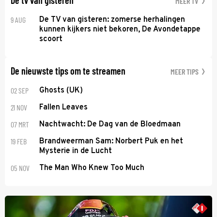
De tv van gisteren
MEER TV
9 AUG
De TV van gisteren: zomerse herhalingen
kunnen kijkers niet bekoren, De Avondetappe
scoort
De nieuwste tips om te streamen
MEER TIPS
02 SEP
Ghosts (UK)
21 NOV
Fallen Leaves
07 MRT
Nachtwacht: De Dag van de Bloedmaan
19 FEB
Brandweerman Sam: Norbert Puk en het
Mysterie in de Lucht
05 NOV
The Man Who Knew Too Much