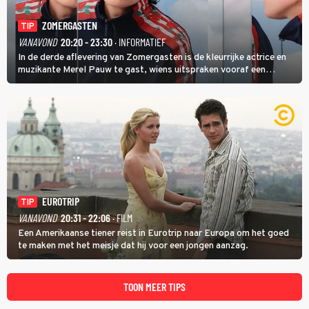
ZOMERGASTEN
TIP
VANAVOND
20:20 - 23:30
· INFORMATIEF
In de derde aflevering van Zomergasten is de kleurrijke actrice en
muzikante Merel Pauw te gast, wiens uitspraken vooraf een
boeiende avond beloven: 'Mijn ideale televisieavond is zoals mijn
identiteit: grenzeloos, absurd en vol angsten'.
EUROTRIP
TIP
VANAVOND
20:31 - 22:06
· FILM
Een Amerikaanse tiener reist in Eurotrip naar Europa om het goed
te maken met het meisje dat hij voor een jongen aanzag.
TOON MEER TIPS