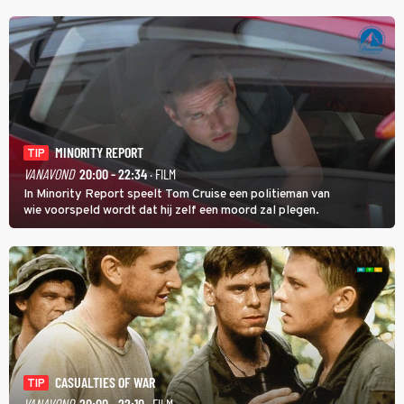
KVC Westerlo uit België.
MINORITY REPORT
TIP
VANAVOND
20:00 - 22:34
· FILM
In Minority Report speelt Tom Cruise een politieman van
wie voorspeld wordt dat hij zelf een moord zal plegen.
CASUALTIES OF WAR
TIP
VANAVOND
20:00 - 22:10
· FILM