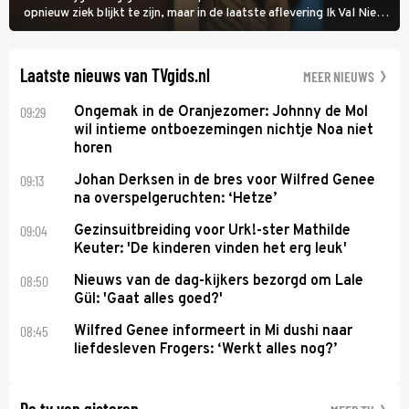
opnieuw ziek blijkt te zijn, maar in de laatste aflevering Ik Val Niet,
Ik Dans laat ze zien dat ze niet van plan is op te geven, zelfs als ze
daarvoor een ingrijpende operatie moet ondergaan.
Laatste nieuws van TVgids.nl
MEER NIEUWS
09:29
Ongemak in de Oranjezomer: Johnny de Mol
wil intieme ontboezemingen nichtje Noa niet
horen
09:13
Johan Derksen in de bres voor Wilfred Genee
na overspelgeruchten: ‘Hetze’
09:04
Gezinsuitbreiding voor Urk!-ster Mathilde
Keuter: 'De kinderen vinden het erg leuk'
08:50
Nieuws van de dag-kijkers bezorgd om Lale
Gül: 'Gaat alles goed?'
08:45
Wilfred Genee informeert in Mi dushi naar
liefdesleven Frogers: ‘Werkt alles nog?’