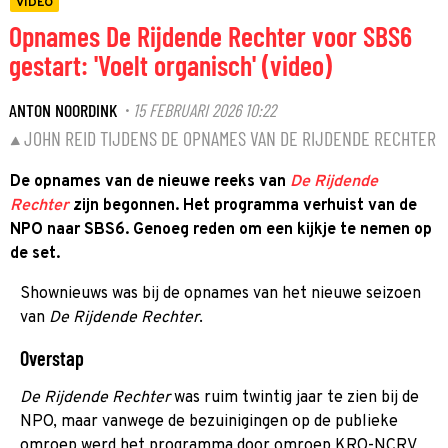
VIDEO
Opnames De Rijdende Rechter voor SBS6
gestart: 'Voelt organisch' (video)
ANTON NOORDINK
15 FEBRUARI 2026 10:22
·
JOHN REID TIJDENS DE OPNAMES VAN DE RIJDENDE RECHTER
De opnames van de nieuwe reeks van
De Rijdende
Rechter
zijn begonnen. Het programma verhuist van de
NPO naar SBS6. Genoeg reden om een kijkje te nemen op
de set.
Shownieuws was bij de opnames van het nieuwe seizoen
van
De Rijdende Rechter
.
Overstap
De Rijdende Rechter
was ruim twintig jaar te zien bij de
NPO, maar vanwege de bezuinigingen op de publieke
omroep werd het programma door omroep KRO-NCRV