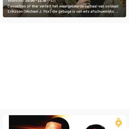
Casualties of War vertelt het waargebeurde verhaal van soldaat
Eriksson (Michael J. Fox) die getuige is van iets afschuwelijks
tijdens de Vietnamoorlog. Hij besluit uit de school te klappen.