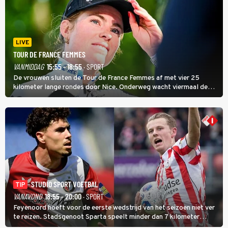
LIVE
TOUR DE FRANCE FEMMES
VANMIDDAG
15:55 - 18:55
· SPORT
De vrouwen sluiten de Tour de France Femmes af met vier 25
kilometer lange rondes door Nice. Onderweg wacht viermaal de
zware Col d'Èze. Aan de finish op de Promenade des Anglais krijgt
de eindwinnaar de laatste gele trui.
STUDIO SPORT VOETBAL
TIP
VANAVOND
18:55 - 20:00
· SPORT
Feyenoord hoeft voor de eerste wedstrijd van het seizoen niet ver
te reizen. Stadsgenoot Sparta speelt minder dan 7 kilometer
verderop. Feyenoord trok de Spaanse spits Nacho Ferri aan van