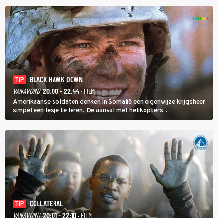
BLACK HAWK DOWN
TIP
VANAVOND
20:00 - 22:44
· FILM
Amerikaanse soldaten denken in Somalië een eigenwijze krijgsheer
simpel een lesje te leren. De aanval met helikopters
verloopt in Black Hawk down dramatisch.
COLLATERAL
TIP
VANAVOND
20:01 - 22:10
· FILM