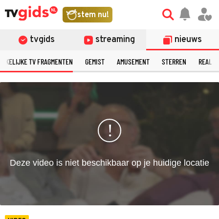
©
stem nu!
tvgids
streaming
nieuws
ERKELIJKE TV FRAGMENTEN
GEMIST
AMUSEMENT
STERREN
REALIT