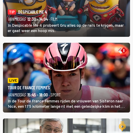
DESPICABLE ME 4
TIP
VANMIDDAG
12:30 - 14:04
· FILM
In Despicable Me 4 probeert Gru alles op de rails te krijgen, maar
er gaat weer een hoop mis.
LIVE
TOUR DE FRANCE FEMMES
VANMIDDAG
15:45 - 18:00
· SPORT
In de Tour de France Femmes rijden de vrouwen van Sisteron naar
Nice, een 175 kilometer lange rit met een geleidelijke klim in het
midden. Dat is mogelijk niet de zwaarste hindernis, dat is de
temperatuur. Het kan in Nice namelijk bloedheet worden.