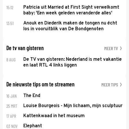
15:12
Patricia uit Married at First Sight verwelkomt
baby: 'Een week geleden veranderde alles'
13:51
Anouk en Diederik maken de tongen nu écht
los in vooruitblik van De Bondgenoten
De tv van gisteren
MEER TV
8 AUG
De TV van gisteren: Nederland is met vakantie
en laat RTL 4 links liggen
De nieuwste tips om te streamen
MEER TIPS
16 JAN
The End
25 MRT
Louise Bourgeois - Mijn lichaam, mijn sculptuur
17 APR
Kattenkwaad in het museum
03 NOV
Elephant