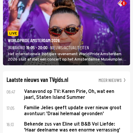
LIVE
WORLDPRIDE AMSTERDAM 2026
VANAVOND
19:05 - 20:00
· NIEUWS/ACTUALITEITEN
Het internationale lhbtqia+-evenement WorldPride Amsterdam
2026 sluit af met een concert op het Amsterdamse Museumplein.
Anita Doth is een van de optredende artiesten. In de jaren 90
veroverde ze de wereld als zangeres van 2Unlimited.
Laatste nieuws van TVgids.nl
MEER NIEUWS
06:47
Vanavond op TV: Karen Pirie, Oh, wat een
jaar!, Staten Island Summer
17:05
Familie Jelies geeft update over nieuw groot
avontuur: 'Draai helemaal gevonden'
16:13
Bekende zus van Eline uit B&B Vol Liefde:
'Haar deelname was een enorme verrassing'