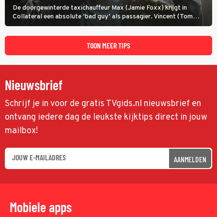
De doorgewinterde taxichauffeur Max (Jamie Foxx) krijgt in
Collateral een absolute ‘bad guy’ als passagier. Vincent (Tom
Cruise) heeft hem nodig om hem de stad door te loodsen om een
wel heel lugubere reden.
TOON MEER TIPS
Nieuwsbrief
Schrijf je in voor de gratis TVgids.nl nieuwsbrief en
ontvang iedere dag de leukste kijktips direct in jouw
mailbox!
AANMELDEN
Mobiele apps