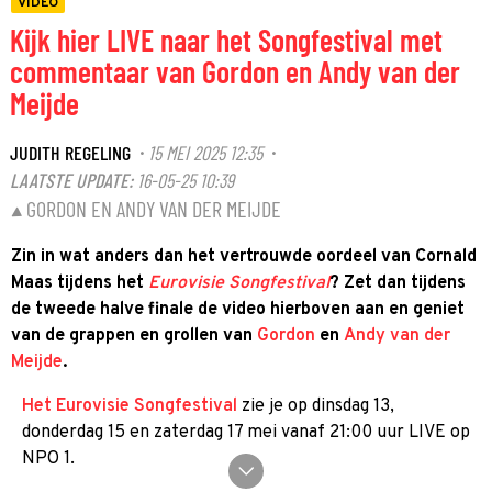
VIDEO
Kijk hier LIVE naar het Songfestival met
commentaar van Gordon en Andy van der
Meijde
JUDITH REGELING
15 MEI 2025 12:35
·
·
LAATSTE UPDATE:
16-05-25 10:39
GORDON EN ANDY VAN DER MEIJDE
Zin in wat anders dan het vertrouwde oordeel van Cornald
Maas tijdens het
Eurovisie Songfestival
? Zet dan tijdens
de tweede halve finale de video hierboven aan en geniet
van de grappen en grollen van
Gordon
en
Andy van der
Meijde
.
Het Eurovisie Songfestival
zie je op dinsdag 13,
donderdag 15 en zaterdag 17 mei vanaf 21:00 uur LIVE op
NPO 1.