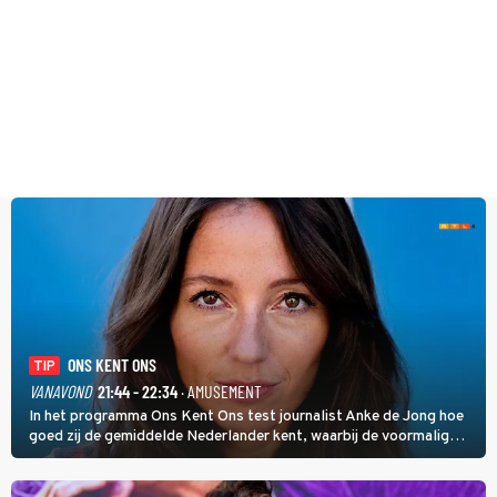
ONS KENT ONS
TIP
VANAVOND
21:44 - 22:34
· AMUSEMENT
In het programma Ons Kent Ons test journalist Anke de Jong hoe
goed zij de gemiddelde Nederlander kent, waarbij de voormalig
hoofdredacteur van modebladen Glamour en Elle het samen met
rapper Keizer opneemt tegen Edson da Graça en Marc-Marie
Huijbregts.