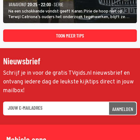
VANAVOND
20:25 - 22:00
· SERIE
Na een schokkende vondst geeft Karen Pirie de hoop niet op.
Terwijl Catriona's ouders het onderzoek tegenwerken, blijft ze
speuren naar Adam. In deze slotaflevering van Karen Pirie leidt het
spoor via Frankrijk en Italië naar Malta.
TOON MEER TIPS
Nieuwsbrief
Schrijf je in voor de gratis TVgids.nl nieuwsbrief en
ontvang iedere dag de leukste kijktips direct in jouw
mailbox!
AANMELDEN
Mobiele apps