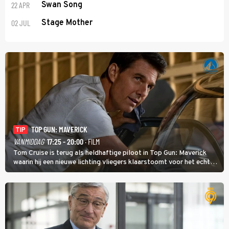
22 APR
Swan Song
02 JUL
Stage Mother
TOP GUN: MAVERICK
TIP
VANMIDDAG
17:25 - 20:00
· FILM
Tom Cruise is terug als heldhaftige piloot in Top Gun: Maverick
waarin hij een nieuwe lichting vliegers klaarstoomt voor het echte
werk.