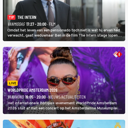
THE INTERN
TIP
VANMIDDAG
17:27 - 20:00
· FILM
Omdat het leven van een pensionado toch niet is wat hij ervan had
verwacht, gaat weduwnaar Ben in de film The Intern stage lopen
bij de hippe webwinkel van Jules, wat een gouden zet blijkt te zijn.
LIVE
WORLDPRIDE AMSTERDAM 2026
VANAVOND
19:05 - 20:00
· NIEUWS/ACTUALITEITEN
Het internationale lhbtqia+-evenement WorldPride Amsterdam
2026 sluit af met een concert op het Amsterdamse Museumplein.
Anita Doth is een van de optredende artiesten. In de jaren 90
veroverde ze de wereld als zangeres van 2Unlimited.