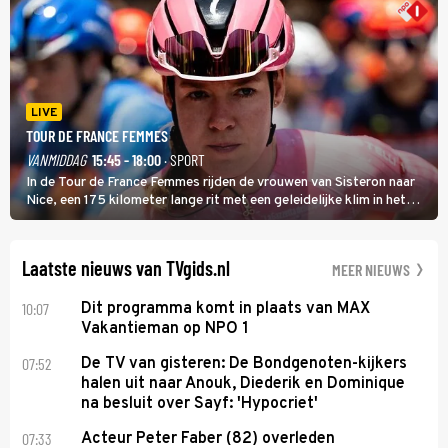
LIVE
TOUR DE FRANCE FEMMES
VANMIDDAG
15:45 - 18:00
· SPORT
In de Tour de France Femmes rijden de vrouwen van Sisteron naar
Nice, een 175 kilometer lange rit met een geleidelijke klim in het
midden. Dat is mogelijk niet de zwaarste hindernis, dat is de
temperatuur. Het kan in Nice namelijk bloedheet worden.
Laatste nieuws van TVgids.nl
MEER NIEUWS
10:07
Dit programma komt in plaats van MAX
Vakantieman op NPO 1
07:52
De TV van gisteren: De Bondgenoten-kijkers
halen uit naar Anouk, Diederik en Dominique
na besluit over Sayf: 'Hypocriet'
07:33
Acteur Peter Faber (82) overleden