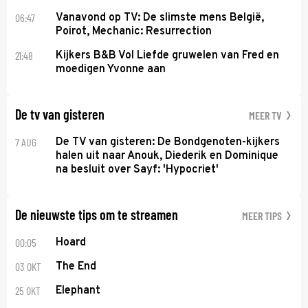
06:47
Vanavond op TV: De slimste mens België,
Poirot, Mechanic: Resurrection
21:48
Kijkers B&B Vol Liefde gruwelen van Fred en
moedigen Yvonne aan
De tv van gisteren
MEER TV
7 AUG
De TV van gisteren: De Bondgenoten-kijkers
halen uit naar Anouk, Diederik en Dominique
na besluit over Sayf: 'Hypocriet'
De nieuwste tips om te streamen
MEER TIPS
00:05
Hoard
03 OKT
The End
25 OKT
Elephant