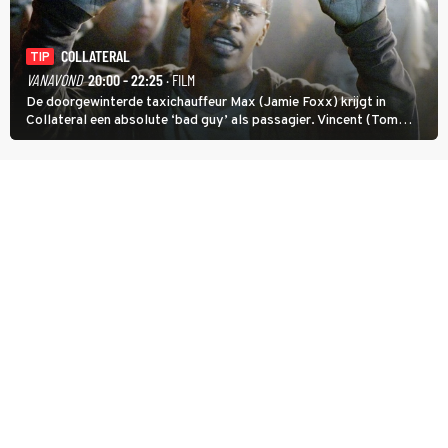
COLLATERAL
TIP
VANAVOND
20:00 - 22:25
· FILM
De doorgewinterde taxichauffeur Max (Jamie Foxx) krijgt in
Collateral een absolute ‘bad guy’ als passagier. Vincent (Tom
Cruise) heeft hem nodig om hem de stad door te loodsen om een
wel heel lugubere reden.