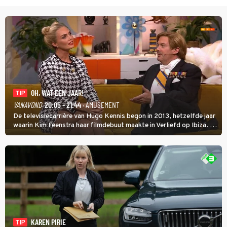
OH, WAT EEN JAAR!
TIP
VANAVOND
20:05 - 21:44
· AMUSEMENT
De televisiecarrière van Hugo Kennis begon in 2013, hetzelfde jaar
waarin Kim Feenstra haar filmdebuut maakte in Verliefd op Ibiza. In
Oh, Wat een Jaar! wordt duidelijk wat ze nog meer weten van het
jaar waarin ze allebei eindtwintigers waren.
KAREN PIRIE
TIP