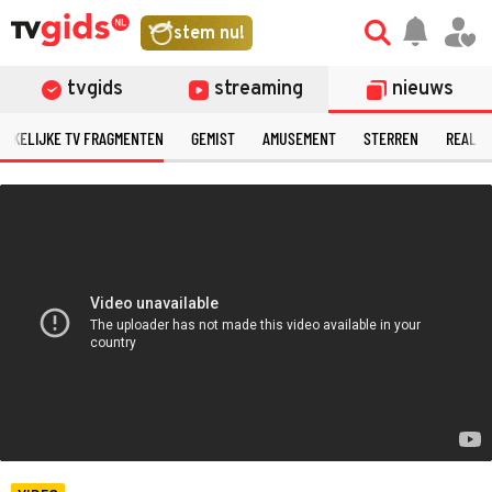
©
stem nu!
tvgids
streaming
nieuws
ERKELIJKE TV FRAGMENTEN
GEMIST
AMUSEMENT
STERREN
REALIT