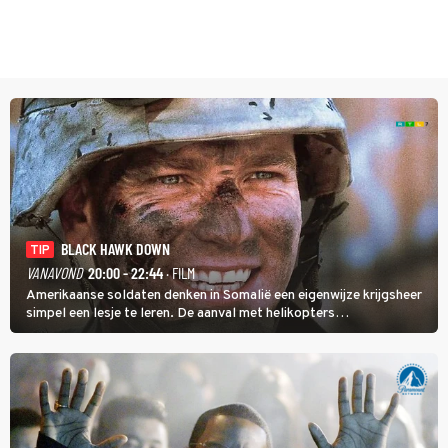
BLACK HAWK DOWN
TIP
VANAVOND
20:00 - 22:44
· FILM
Amerikaanse soldaten denken in Somalië een eigenwijze krijgsheer
simpel een lesje te leren. De aanval met helikopters
verloopt in Black Hawk down dramatisch.