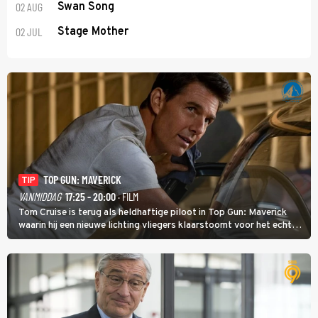
02 AUG
Swan Song
02 JUL
Stage Mother
TOP GUN: MAVERICK
TIP
VANMIDDAG
17:25 - 20:00
· FILM
Tom Cruise is terug als heldhaftige piloot in Top Gun: Maverick
waarin hij een nieuwe lichting vliegers klaarstoomt voor het echte
werk.