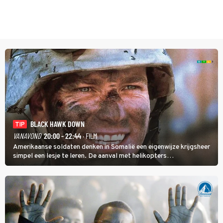
BLACK HAWK DOWN
TIP
VANAVOND
20:00 - 22:44
· FILM
Amerikaanse soldaten denken in Somalië een eigenwijze krijgsheer
simpel een lesje te leren. De aanval met helikopters
verloopt in Black Hawk down dramatisch.