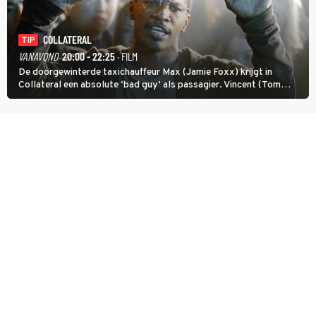
COLLATERAL
TIP
VANAVOND
20:00 - 22:25
· FILM
De doorgewinterde taxichauffeur Max (Jamie Foxx) krijgt in
Collateral een absolute ‘bad guy’ als passagier. Vincent (Tom
Cruise) heeft hem nodig om hem de stad door te loodsen om een
wel heel lugubere reden.