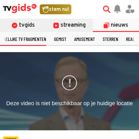
©
stem nu!
tvgids
streaming
nieuws
ERKELIJKE TV FRAGMENTEN
GEMIST
AMUSEMENT
STERREN
REALIT