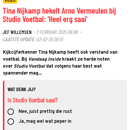
VIDEO
Tina Nijkamp hekelt Arno Vermeulen bij
Studio Voetbal: 'Heel erg saai'
JEF WILLEMSEN
2 FEBRUARI 2025 08:09
·
·
LAATSTE UPDATE:
03-02-25 08:51
Kijkcijferkenner Tina Nijkamp heeft ook verstand van
voetbal. Bij
Vandaag Inside
kraakt ze harde noten
over
Studio Voetbal
dat volgens haar best wat
spannender mag...
WAT DENK JIJ?
Is Studio Voetbal saai?
Nee, juist prettig die rust
Ja, mag wel wat peper in