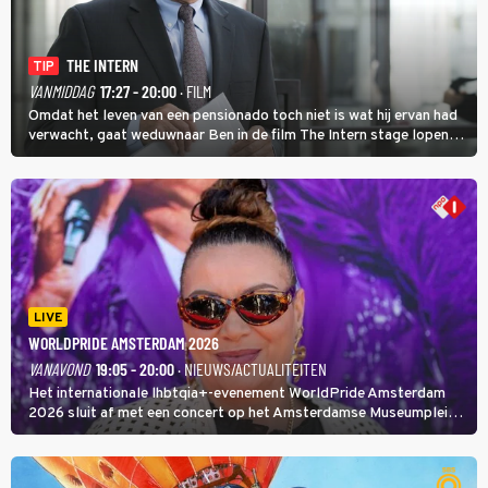
THE INTERN
TIP
VANMIDDAG
17:27 - 20:00
· FILM
Omdat het leven van een pensionado toch niet is wat hij ervan had
verwacht, gaat weduwnaar Ben in de film The Intern stage lopen
bij de hippe webwinkel van Jules, wat een gouden zet blijkt te zijn.
LIVE
WORLDPRIDE AMSTERDAM 2026
VANAVOND
19:05 - 20:00
· NIEUWS/ACTUALITEITEN
Het internationale lhbtqia+-evenement WorldPride Amsterdam
2026 sluit af met een concert op het Amsterdamse Museumplein.
Anita Doth is een van de optredende artiesten. In de jaren 90
veroverde ze de wereld als zangeres van 2Unlimited.