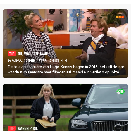
OH, WAT EEN JAAR!
TIP
VANAVOND
20:05 - 21:44
· AMUSEMENT
De televisiecarrière van Hugo Kennis begon in 2013, hetzelfde jaar
waarin Kim Feenstra haar filmdebuut maakte in Verliefd op Ibiza. In
Oh, Wat een Jaar! wordt duidelijk wat ze nog meer weten van het
jaar waarin ze allebei eindtwintigers waren.
KAREN PIRIE
TIP