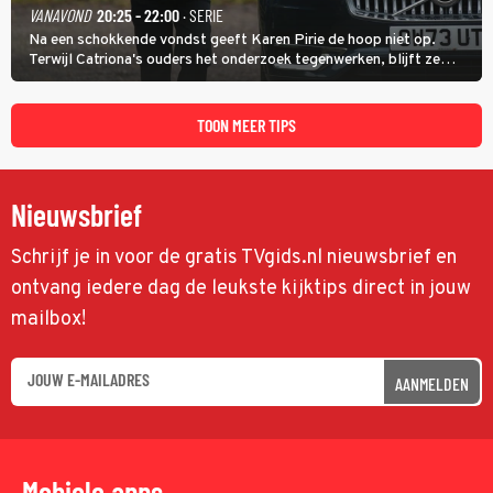
VANAVOND
20:25 - 22:00
· SERIE
Na een schokkende vondst geeft Karen Pirie de hoop niet op.
Terwijl Catriona's ouders het onderzoek tegenwerken, blijft ze
speuren naar Adam. In deze slotaflevering van Karen Pirie leidt het
spoor via Frankrijk en Italië naar Malta.
TOON MEER TIPS
Nieuwsbrief
Schrijf je in voor de gratis TVgids.nl nieuwsbrief en
ontvang iedere dag de leukste kijktips direct in jouw
mailbox!
AANMELDEN
Mobiele apps