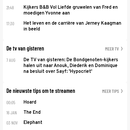
21:48
Kijkers B&B Vol Liefde gruwelen van Fred en
moedigen Yvonne aan
17:30
Het leven en de carrière van Jerney Kaagman
in beeld
De tv van gisteren
MEER TV
7 AUG
De TV van gisteren: De Bondgenoten-kijkers
halen uit naar Anouk, Diederik en Dominique
na besluit over Sayf: 'Hypocriet'
De nieuwste tips om te streamen
MEER TIPS
00:05
Hoard
16 JAN
The End
03 NOV
Elephant