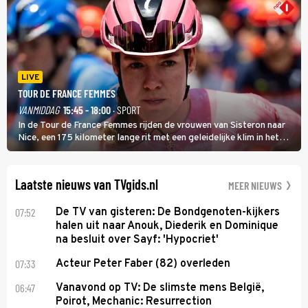
LIVE
TOUR DE FRANCE FEMMES
VANMIDDAG
15:45 - 18:00
· SPORT
In de Tour de France Femmes rijden de vrouwen van Sisteron naar
Nice, een 175 kilometer lange rit met een geleidelijke klim in het
midden. Dat is mogelijk niet de zwaarste hindernis, dat is de
temperatuur. Het kan in Nice namelijk bloedheet worden.
Laatste nieuws van TVgids.nl
MEER NIEUWS
07:52
De TV van gisteren: De Bondgenoten-kijkers
halen uit naar Anouk, Diederik en Dominique
na besluit over Sayf: 'Hypocriet'
07:33
Acteur Peter Faber (82) overleden
06:47
Vanavond op TV: De slimste mens België,
Poirot, Mechanic: Resurrection