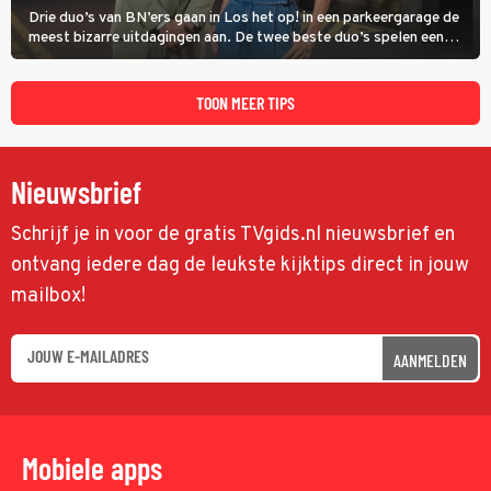
Drie duo’s van BN’ers gaan in Los het op! in een parkeergarage de
meest bizarre uitdagingen aan. De twee beste duo’s spelen een
onderlinge finale. Met in deze aflevering onder anderen cabaretiers
Nabil Aoulad Ayad en Annick Boer.
TOON MEER TIPS
Nieuwsbrief
Schrijf je in voor de gratis TVgids.nl nieuwsbrief en
ontvang iedere dag de leukste kijktips direct in jouw
mailbox!
AANMELDEN
Mobiele apps