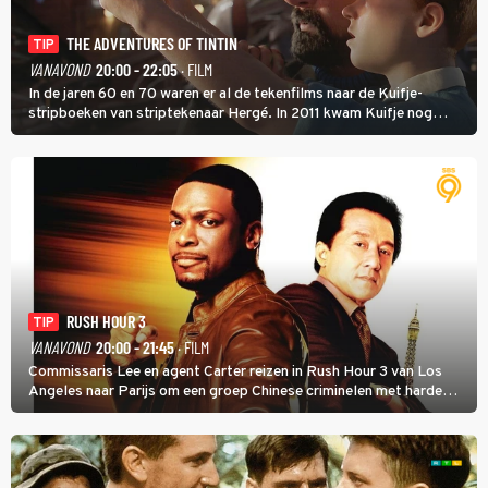
THE ADVENTURES OF TINTIN
TIP
VANAVOND
20:00 - 22:05
· FILM
In de jaren 60 en 70 waren er al de tekenfilms naar de Kuifje-
stripboeken van striptekenaar Hergé. In 2011 kwam Kuifje nog
meer tot leven in The Adventures of Tintin van Steven Spielberg.
RUSH HOUR 3
TIP
VANAVOND
20:00 - 21:45
· FILM
Commissaris Lee en agent Carter reizen in Rush Hour 3 van Los
Angeles naar Parijs om een groep Chinese criminelen met harde
hand aan te pakken.