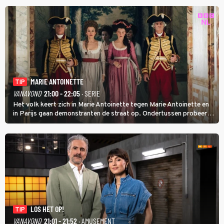
MARIE ANTOINETTE
TIP
VANAVOND
21:00 - 22:05
· SERIE
Het volk keert zich in Marie Antoinette tegen Marie Antoinette en
in Parijs gaan demonstranten de straat op. Ondertussen probeert
Marie Antoinette landgoed Saint-Cloud te kopen. Ze wil daar haar
kinderen veilig laten opgroeien.
LOS HET OP!
TIP
VANAVOND
21:01 - 21:52
· AMUSEMENT