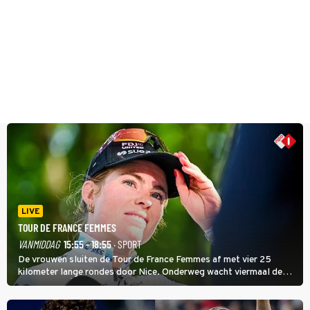
LIVE
TOUR DE FRANCE FEMMES
VANMIDDAG
15:55 - 18:55
· SPORT
De vrouwen sluiten de Tour de France Femmes af met vier 25
kilometer lange rondes door Nice. Onderweg wacht viermaal de
zware Col d'Èze. Aan de finish op de Promenade des Anglais krijgt
de eindwinnaar de laatste gele trui.