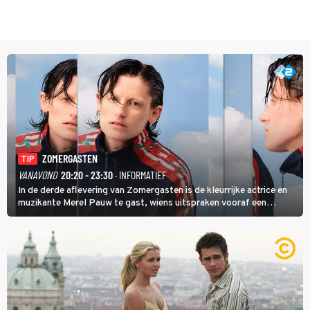
ZOMERGASTEN
TIP
VANAVOND
20:20 - 23:30
· INFORMATIEF
In de derde aflevering van Zomergasten is de kleurrijke actrice en
muzikante Merel Pauw te gast, wiens uitspraken vooraf een
boeiende avond beloven: 'Mijn ideale televisieavond is zoals mijn
identiteit: grenzeloos, absurd en vol angsten'.