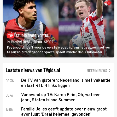
STUDIO SPORT VOETBAL
TIP
VANAVOND
18:55 - 20:00
· SPORT
Feyenoord hoeft voor de eerste wedstrijd van het seizoen niet ver
te reizen. Stadsgenoot Sparta speelt minder dan 7 kilometer
verderop. Feyenoord trok de Spaanse spits Nacho Ferri aan van
KVC Westerlo uit België.
Laatste nieuws van TVgids.nl
MEER NIEUWS
08:36
De TV van gisteren: Nederland is met vakantie
en laat RTL 4 links liggen
06:47
Vanavond op TV: Karen Pirie, Oh, wat een
jaar!, Staten Island Summer
17:05
Familie Jelies geeft update over nieuw groot
avontuur: 'Draai helemaal gevonden'