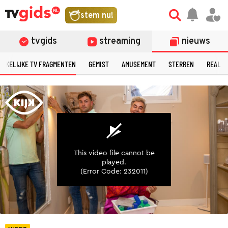
©
stem nu!
tvgids
streaming
nieuws
ERKELIJKE TV FRAGMENTEN
GEMIST
AMUSEMENT
STERREN
REALIT