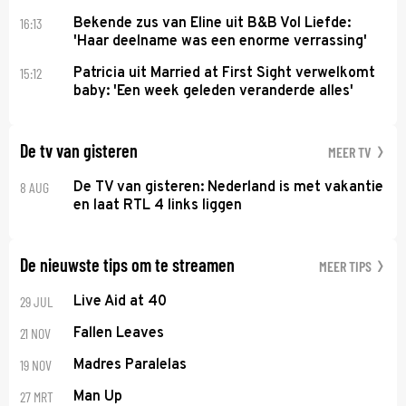
16:13
Bekende zus van Eline uit B&B Vol Liefde:
'Haar deelname was een enorme verrassing'
15:12
Patricia uit Married at First Sight verwelkomt
baby: 'Een week geleden veranderde alles'
De tv van gisteren
MEER TV
8 AUG
De TV van gisteren: Nederland is met vakantie
en laat RTL 4 links liggen
De nieuwste tips om te streamen
MEER TIPS
29 JUL
Live Aid at 40
21 NOV
Fallen Leaves
19 NOV
Madres Paralelas
27 MRT
Man Up