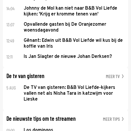
14:04
Johnny de Mol kan niet naar B&B Vol Liefde
kijken: 'Krijg er kromme tenen van'
13:07
Opvallende gasten bij De Oranjezomer
woensdagavond
12:49
Gênant: Edwin uit B&B Vol Liefde wil kus bij de
koffie van Iris
12:11
Is Jan Slagter de nieuwe Johan Derksen?
De tv van gisteren
MEER TV
5 AUG
De TV van gisteren: B&B Vol Liefde-kijkers
vallen net als Nisha Tara in katzwijm voor
Lieske
De nieuwste tips om te streamen
MEER TIPS
01:00
Los domingos