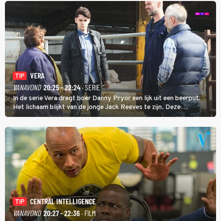
VERA
TIP
VANAVOND
20:25 - 22:24
· SERIE
In de serie Vera dregt boer Danny Pryor een lijk uit een beerput.
Het lichaam blijkt van de jonge Jack Reeves te zijn. Deze
homoseksuele woonwagenbewoner had gebroken met zijn familie
en verliet het kamp met slaande ruzie.
CENTRAL INTELLIGENCE
TIP
VANAVOND
20:27 - 22:36
· FILM