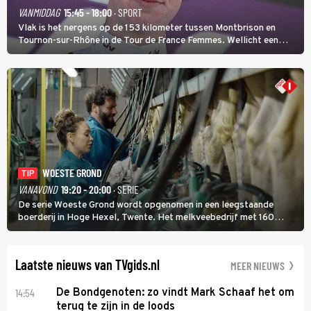
VANMIDDAG
15:45 - 18:00
· SPORT
Vlak is het nergens op de 153 kilometer tussen Montbrison en
Tournon-sur-Rhône in de Tour de France Femmes. Wellicht een
kans voor Nienke Vinke, die vorig jaar de witte trui won.
WOESTE GROND
TIP
VANAVOND
19:20 - 20:00
· SERIE
De serie Woeste Grond wordt opgenomen in een leegstaande
boerderij in Hoge Hexel, Twente. Het melkveebedrijf met 160
koeien moest sluiten, omdat het dicht bij een Natura 2000-gebied
ligt. In de serie heerst er een gevaarlijke veeziekte.
Laatste nieuws van TVgids.nl
MEER NIEUWS
14:54
De Bondgenoten: zo vindt Mark Schaaf het om
terug te zijn in de loods