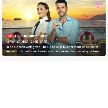
THE GOOD SHIP MURDER
TIP
VANAVOND
21:00 - 21:55
· SERIE
In de slotaflevering van The Good Ship Murder vindt er opnieuw
een moord plaats aan boord van het cruiseschip, waarbij dit keer
een bemanningslid het slachtoffer is en kapitein Marlowe de dader
lijkt te zijn.