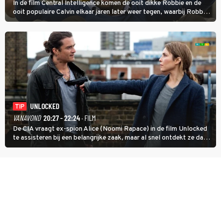
In de film Central Intelligence komen de ooit dikke Robbie en de
ooit populaire Calvin elkaar jaren later weer tegen, waarbij Robbie,
inmiddels supergespierd en werkzaam voor de CIA, Calvins hulp
goed kan gebruiken.
UNLOCKED
TIP
VANAVOND
20:27 - 22:24
· FILM
De CIA vraagt ex-spion Alice (Noomi Rapace) in de film Unlocked
te assisteren bij een belangrijke zaak, maar al snel ontdekt ze dat
degene die haar aanstelde kwade bedoelingen heeft.