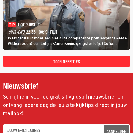
HOT PURSUIT
TIP
VANAVOND
22:36 - 00:19
· FILM
In Hot Pursuit moet een niet al te competente politieagent (Reese
Witherspoon) een Latijns-Amerikaans gangsterliefje (Sofía
Vergara) beschermen tegen corrupte agenten en moordlustige
maffiatypes.
TOON MEER TIPS
Nieuwsbrief
Schrijf je in voor de gratis TVgids.nl nieuwsbrief en
ontvang iedere dag de leukste kijktips direct in jouw
mailbox!
AANMELDEN