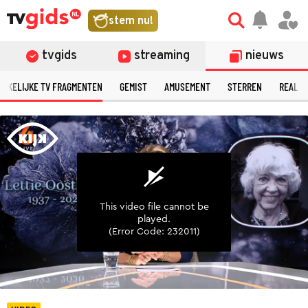
©
stem nu!
tvgids
streaming
nieuws
ERKELIJKE TV FRAGMENTEN
GEMIST
AMUSEMENT
STERREN
REALIT