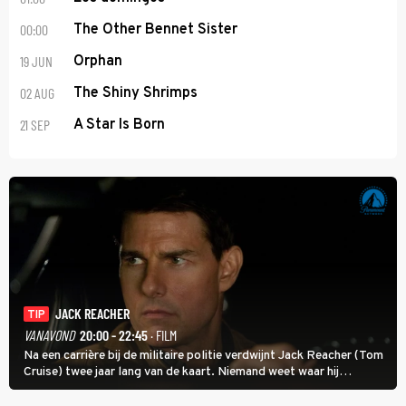
00:00
The Other Bennet Sister
19 JUN
Orphan
02 AUG
The Shiny Shrimps
21 SEP
A Star Is Born
JACK REACHER
TIP
VANAVOND
20:00 - 22:45
· FILM
Na een carrière bij de militaire politie verdwijnt Jack Reacher (Tom
Cruise) twee jaar lang van de kaart. Niemand weet waar hij
uithangt, totdat moordverdachte James Barr naar hem vraagt.