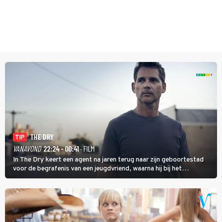
THE DRY
TIP
VANAVOND
22:24 - 00:41
· FILM
In The Dry keert een agent na jaren terug naar zijn geboortestad
voor de begrafenis van een jeugdvriend, waarna hij bij het
onderzoeken van diens dood een verband begint te vermoeden
met een oude zaak.