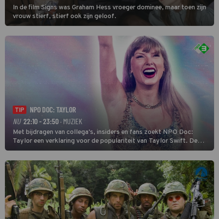
In de film Signs was Graham Hess vroeger dominee, maar toen zijn
vrouw stierf, stierf ook zijn geloof.
NPO DOC: TAYLOR
TIP
NU
22:10 - 23:50
· MUZIEK
Met bijdragen van collega's, insiders en fans zoekt NPO Doc:
Taylor een verklaring voor de populariteit van Taylor Swift. De
singer-songwriter is een van de succesvolste sterren van onze tijd
en een inspiratie voor velen. (HH)