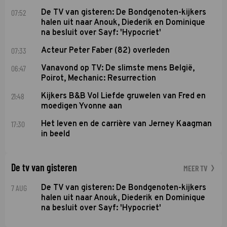
07:52
De TV van gisteren: De Bondgenoten-kijkers
halen uit naar Anouk, Diederik en Dominique
na besluit over Sayf: 'Hypocriet'
07:33
Acteur Peter Faber (82) overleden
06:47
Vanavond op TV: De slimste mens België,
Poirot, Mechanic: Resurrection
21:48
Kijkers B&B Vol Liefde gruwelen van Fred en
moedigen Yvonne aan
17:30
Het leven en de carrière van Jerney Kaagman
in beeld
De tv van gisteren
MEER TV
7 AUG
De TV van gisteren: De Bondgenoten-kijkers
halen uit naar Anouk, Diederik en Dominique
na besluit over Sayf: 'Hypocriet'