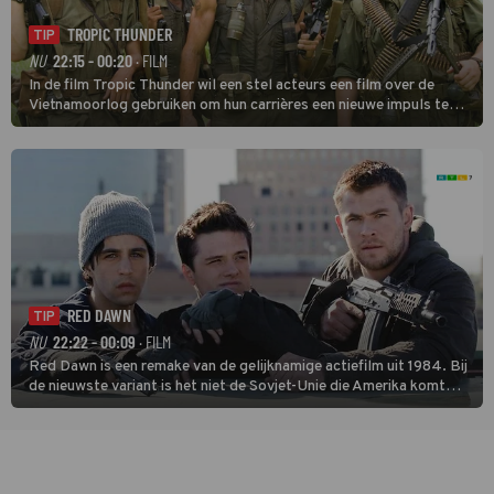
TROPIC THUNDER
TIP
NU
22:15 - 00:20
· FILM
In de film Tropic Thunder wil een stel acteurs een film over de
Vietnamoorlog gebruiken om hun carrières een nieuwe impuls te
geven, maar tijdens de opnamen in het zuiden van Vietnam komen
ze in een oorlog tussen twee drugsbendes terecht.
RED DAWN
TIP
NU
22:22 - 00:09
· FILM
Red Dawn is een remake van de gelijknamige actiefilm uit 1984. Bij
de nieuwste variant is het niet de Sovjet-Unie die Amerika komt
binnenvallen, maar zijn Rusland en Noord-Korea de vijanden.