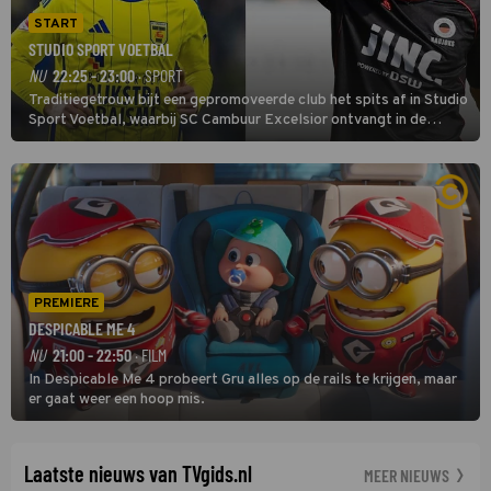
START
STUDIO SPORT VOETBAL
NU
22:25 - 23:00
· SPORT
Traditiegetrouw bijt een gepromoveerde club het spits af in Studio
Sport Voetbal, waarbij SC Cambuur Excelsior ontvangt in de
eerste wedstrijd van het nieuwe Eredivisieseizoen. De nieuwe
oefenmeester is Johan Plat en hij wil aanvallend voetballen.
PREMIERE
DESPICABLE ME 4
NU
21:00 - 22:50
· FILM
In Despicable Me 4 probeert Gru alles op de rails te krijgen, maar
er gaat weer een hoop mis.
Laatste nieuws van TVgids.nl
MEER NIEUWS