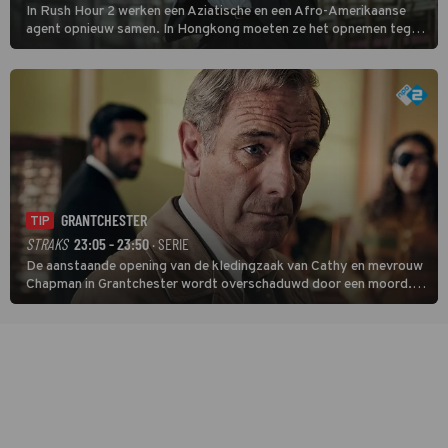
In Rush Hour 2 werken een Aziatische en een Afro-Amerikaanse
agent opnieuw samen. In Hongkong moeten ze het opnemen tegen
een bende die met vals geld handelt.
GRANTCHESTER
TIP
STRAKS
23:05 - 23:50
· SERIE
De aanstaande opening van de kledingzaak van Cathy en mevrouw
Chapman in Grantchester wordt overschaduwd door een moord.
Als fotograaf Tony Parker dood wordt aangetroffen, lijkt
modeontwerper Kate Ashley een logische verdachte.