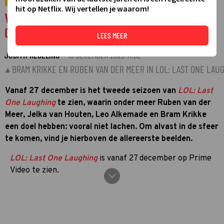
VIDEO
hit op Netflix. Wij vertellen je waarom!
Video: Het tweede seizoen van LOL: Last
One Laughing komt eraan
LEES MEER
JUDITH REGELING
19 DECEMBER 2023 11:32
·
BRAM KRIKKE EN RUBEN VAN DER MEER IN LOL: LAST ONE LAU
Vanaf 27 december is het tweede seizoen van
LOL: Last
One Laughing
te zien, waarin onder meer Ruben van der
Meer, Jelka van Houten, Leo Alkemade en Bram Krikke
een doel hebben: vooral niet lachen. Om alvast in de sfeer
te komen, vind je hierboven de allereerste beelden.
LOL: Last One Laughing
is vanaf 27 december op Prime
Video te zien.