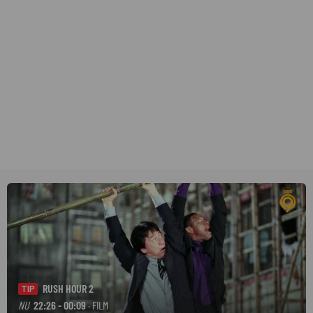
RUSH HOUR 2
TIP
NU
22:26 - 00:09
· FILM