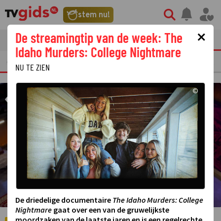
©
stem nu!
×
De streamingtip van de week: The
tvgids
streaming
nieuws
Idaho Murders: College Nightmare
ERKELIJKE TV FRAGMENTEN
GEMIST
AMUSEMENT
STERREN
REALIT
NU TE ZIEN
©
De driedelige documentaire
The Idaho Murders: College
Nightmare
gaat over een van de gruwelijkste
moordzaken van de laatste jaren en is een regelrechte