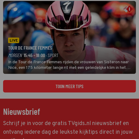
LIVE
TOUR DE FRANCE FEMMES
MORGEN
15:45 - 18:00
· SPORT
In de Tour de France Femmes rijden de vrouwen van Sisteron naar
Nice, een 175 kilometer lange rit met een geleidelijke klim in het
midden. Dat is mogelijk niet de zwaarste hindernis, dat is de
temperatuur. Het kan in Nice namelijk bloedheet worden.
TOON MEER TIPS
Nieuwsbrief
Schrijf je in voor de gratis TVgids.nl nieuwsbrief en
ontvang iedere dag de leukste kijktips direct in jouw