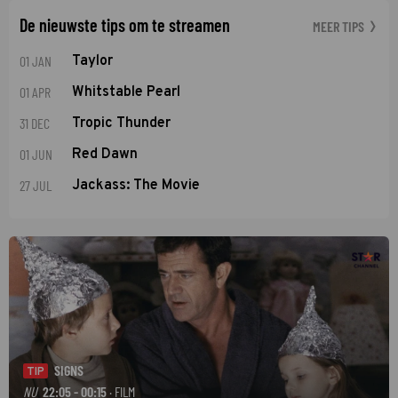
De nieuwste tips om te streamen
MEER TIPS
01 JAN
Taylor
01 APR
Whitstable Pearl
31 DEC
Tropic Thunder
01 JUN
Red Dawn
27 JUL
Jackass: The Movie
SIGNS
TIP
NU
22:05 - 00:15
· FILM