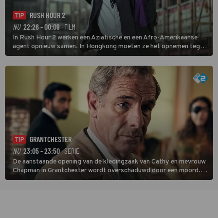
RUSH HOUR 2
TIP
NU
22:26 - 00:09
· FILM
In Rush Hour 2 werken een Aziatische en een Afro-Amerikaanse
agent opnieuw samen. In Hongkong moeten ze het opnemen tegen
een bende die met vals geld handelt.
GRANTCHESTER
TIP
NU
23:05 - 23:50
· SERIE
De aanstaande opening van de kledingzaak van Cathy en mevrouw
Chapman in Grantchester wordt overschaduwd door een moord.
Als fotograaf Tony Parker dood wordt aangetroffen, lijkt
modeontwerper Kate Ashley een logische verdachte.