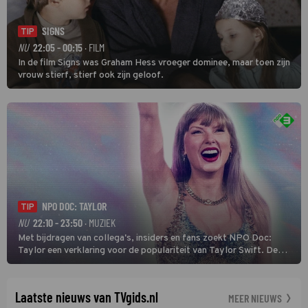
SIGNS
TIP
NU
22:05 - 00:15
· FILM
In de film Signs was Graham Hess vroeger dominee, maar toen zijn
vrouw stierf, stierf ook zijn geloof.
NPO DOC: TAYLOR
TIP
NU
22:10 - 23:50
· MUZIEK
Met bijdragen van collega's, insiders en fans zoekt NPO Doc:
Taylor een verklaring voor de populariteit van Taylor Swift. De
singer-songwriter is een van de succesvolste sterren van onze tijd
en een inspiratie voor velen. (HH)
Laatste nieuws van TVgids.nl
MEER NIEUWS