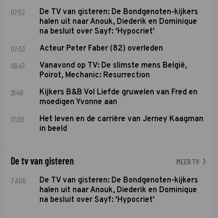
07:52
De TV van gisteren: De Bondgenoten-kijkers
halen uit naar Anouk, Diederik en Dominique
na besluit over Sayf: 'Hypocriet'
07:33
Acteur Peter Faber (82) overleden
06:47
Vanavond op TV: De slimste mens België,
Poirot, Mechanic: Resurrection
21:48
Kijkers B&B Vol Liefde gruwelen van Fred en
moedigen Yvonne aan
17:30
Het leven en de carrière van Jerney Kaagman
in beeld
De tv van gisteren
MEER TV
7 AUG
De TV van gisteren: De Bondgenoten-kijkers
halen uit naar Anouk, Diederik en Dominique
na besluit over Sayf: 'Hypocriet'