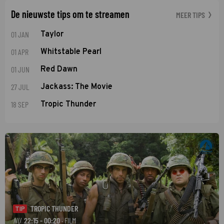
De nieuwste tips om te streamen
MEER TIPS
01 JAN
Taylor
01 APR
Whitstable Pearl
01 JUN
Red Dawn
27 JUL
Jackass: The Movie
18 SEP
Tropic Thunder
TROPIC THUNDER
TIP
NU
22:15 - 00:20
· FILM