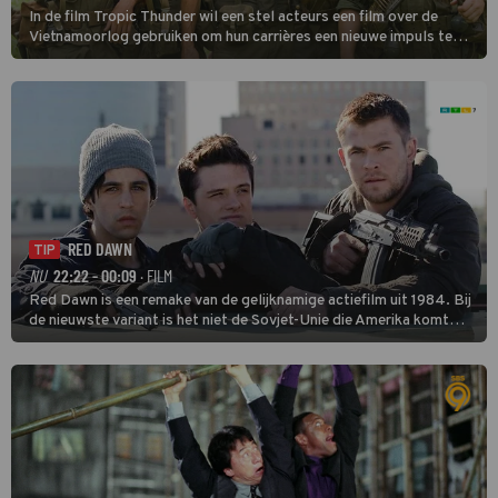
In de film Tropic Thunder wil een stel acteurs een film over de
Vietnamoorlog gebruiken om hun carrières een nieuwe impuls te
geven, maar tijdens de opnamen in het zuiden van Vietnam komen
ze in een oorlog tussen twee drugsbendes terecht.
RED DAWN
TIP
NU
22:22 - 00:09
· FILM
Red Dawn is een remake van de gelijknamige actiefilm uit 1984. Bij
de nieuwste variant is het niet de Sovjet-Unie die Amerika komt
binnenvallen, maar zijn Rusland en Noord-Korea de vijanden.