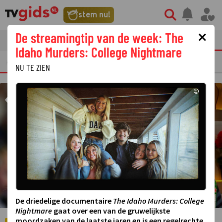
©
stem nu!
×
De streamingtip van de week: The
tvgids
streaming
nieuws
Idaho Murders: College Nightmare
ERKELIJKE TV FRAGMENTEN
GEMIST
AMUSEMENT
STERREN
REALIT
NU TE ZIEN
©
De driedelige documentaire
The Idaho Murders: College
Nightmare
gaat over een van de gruwelijkste
moordzaken van de laatste jaren en is een regelrechte