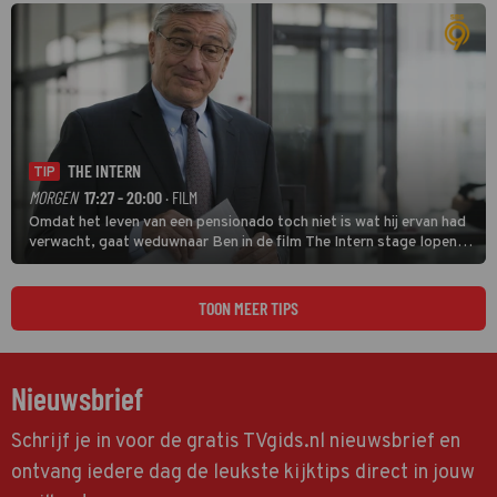
THE INTERN
TIP
MORGEN
17:27 - 20:00
· FILM
Omdat het leven van een pensionado toch niet is wat hij ervan had
verwacht, gaat weduwnaar Ben in de film The Intern stage lopen
bij de hippe webwinkel van Jules, wat een gouden zet blijkt te zijn.
TOON MEER TIPS
Nieuwsbrief
Schrijf je in voor de gratis TVgids.nl nieuwsbrief en
ontvang iedere dag de leukste kijktips direct in jouw