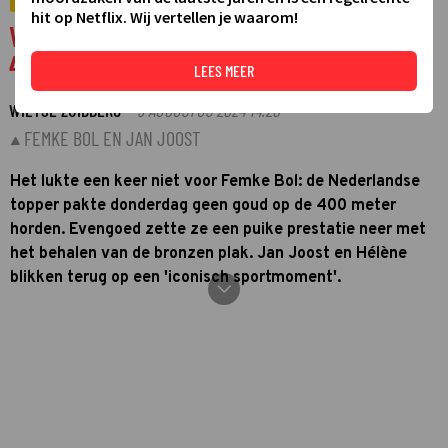
VIDEO
hit op Netflix. Wij vertellen je waarom!
Video: Jan Joost en Hélène staan stil bij
400 meter horden Femke Bol
LEES MEER
WIETSE ZUIDBERG
9 AUGUSTUS 2024 14:20
·
FEMKE BOL EN JAN JOOST
Het lukte een keer niet voor Femke Bol: de Nederlandse
topper pakte donderdag geen goud op de 400 meter
horden. Evengoed zette ze een puike prestatie neer met
het behalen van de bronzen plak. Jan Joost en Hélène
blikken terug op een 'iconisch sportmoment'.