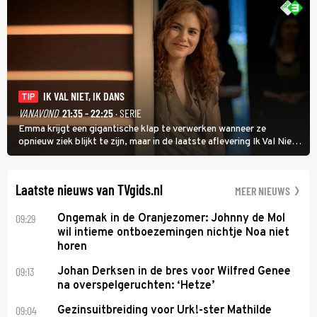
IK VAL NIET, IK DANS
TIP
VANAVOND
21:35 - 22:25
· SERIE
Emma krijgt een gigantische klap te verwerken wanneer ze
opnieuw ziek blijkt te zijn, maar in de laatste aflevering Ik Val Niet,
Ik Dans laat ze zien dat ze niet van plan is op te geven, zelfs als ze
daarvoor een ingrijpende operatie moet ondergaan.
Laatste nieuws van TVgids.nl
MEER NIEUWS
09:29
Ongemak in de Oranjezomer: Johnny de Mol
wil intieme ontboezemingen nichtje Noa niet
horen
09:13
Johan Derksen in de bres voor Wilfred Genee
na overspelgeruchten: ‘Hetze’
09:04
Gezinsuitbreiding voor Urk!-ster Mathilde