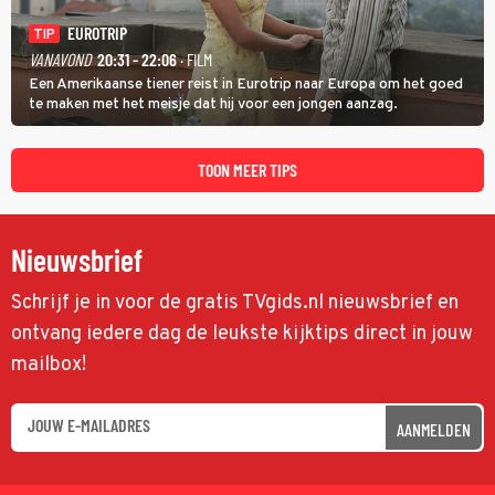
EUROTRIP
TIP
VANAVOND
20:31 - 22:06
· FILM
Een Amerikaanse tiener reist in Eurotrip naar Europa om het goed
te maken met het meisje dat hij voor een jongen aanzag.
TOON MEER TIPS
Nieuwsbrief
Schrijf je in voor de gratis TVgids.nl nieuwsbrief en
ontvang iedere dag de leukste kijktips direct in jouw
mailbox!
AANMELDEN