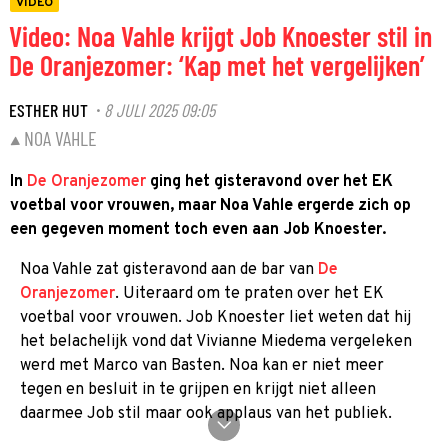
VIDEO
Video: Noa Vahle krijgt Job Knoester stil in
De Oranjezomer: ‘Kap met het vergelijken’
ESTHER HUT
8 JULI 2025 09:05
·
NOA VAHLE
In
De Oranjezomer
ging het gisteravond over het EK
voetbal voor vrouwen, maar Noa Vahle ergerde zich op
een gegeven moment toch even aan Job Knoester.
Noa Vahle zat gisteravond aan de bar van
De
Oranjezomer
. Uiteraard om te praten over het EK
voetbal voor vrouwen. Job Knoester liet weten dat hij
het belachelijk vond dat Vivianne Miedema vergeleken
werd met Marco van Basten. Noa kan er niet meer
tegen en besluit in te grijpen en krijgt niet alleen
daarmee Job stil maar ook applaus van het publiek.