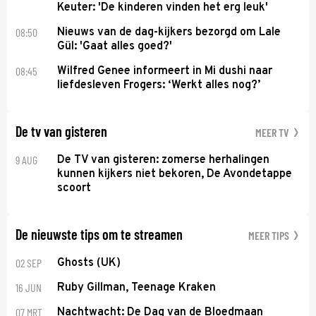
Keuter: 'De kinderen vinden het erg leuk'
08:50
Nieuws van de dag-kijkers bezorgd om Lale
Gül: 'Gaat alles goed?'
08:45
Wilfred Genee informeert in Mi dushi naar
liefdesleven Frogers: ‘Werkt alles nog?’
De tv van gisteren
MEER TV
9 AUG
De TV van gisteren: zomerse herhalingen
kunnen kijkers niet bekoren, De Avondetappe
scoort
De nieuwste tips om te streamen
MEER TIPS
02 SEP
Ghosts (UK)
16 JUN
Ruby Gillman, Teenage Kraken
07 MRT
Nachtwacht: De Dag van de Bloedmaan