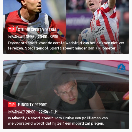
STUDIO SPORT VOETBAL
TIP
VANAVOND
18:55 - 20:00
· SPORT
Feyenoord hoeft voor de eerste wedstrijd van het seizoen niet ver
te reizen. Stadsgenoot Sparta speelt minder dan 7 kilometer
verderop. Feyenoord trok de Spaanse spits Nacho Ferri aan van
KVC Westerlo uit België.
MINORITY REPORT
TIP
VANAVOND
20:00 - 22:34
· FILM
In Minority Report speelt Tom Cruise een politieman van
wie voorspeld wordt dat hij zelf een moord zal plegen.