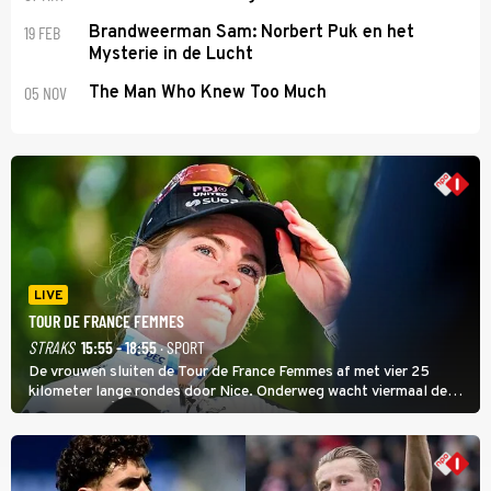
19 FEB
Brandweerman Sam: Norbert Puk en het
Mysterie in de Lucht
05 NOV
The Man Who Knew Too Much
LIVE
TOUR DE FRANCE FEMMES
STRAKS
15:55 - 18:55
· SPORT
De vrouwen sluiten de Tour de France Femmes af met vier 25
kilometer lange rondes door Nice. Onderweg wacht viermaal de
zware Col d'Èze. Aan de finish op de Promenade des Anglais krijgt
de eindwinnaar de laatste gele trui.