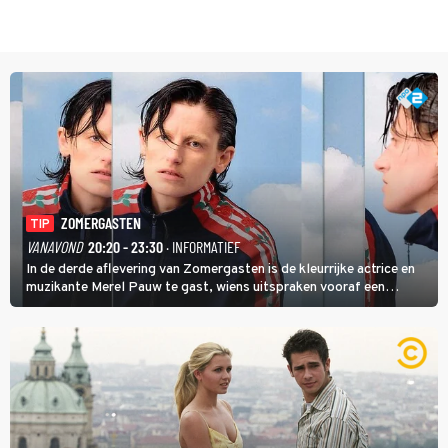
ZOMERGASTEN
TIP
VANAVOND
20:20 - 23:30
· INFORMATIEF
In de derde aflevering van Zomergasten is de kleurrijke actrice en
muzikante Merel Pauw te gast, wiens uitspraken vooraf een
boeiende avond beloven: 'Mijn ideale televisieavond is zoals mijn
identiteit: grenzeloos, absurd en vol angsten'.