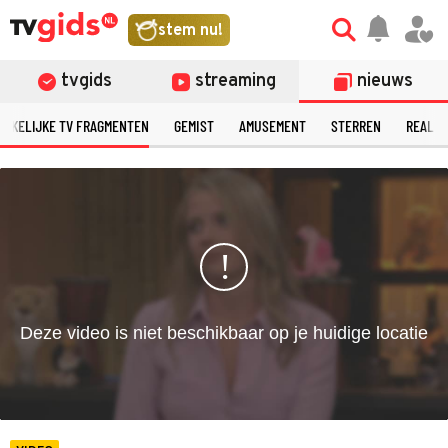
©
stem nu!
tvgids
streaming
nieuws
ERKELIJKE TV FRAGMENTEN
GEMIST
AMUSEMENT
STERREN
REALIT