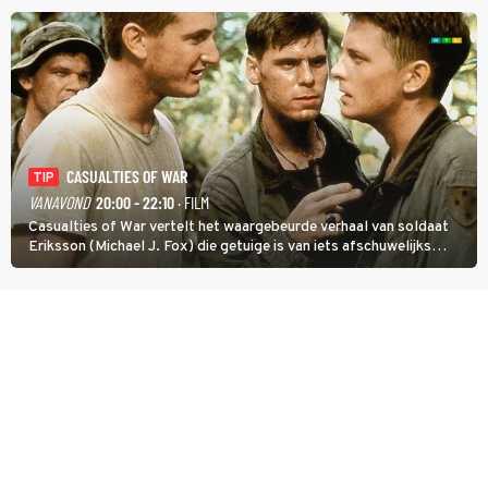
CASUALTIES OF WAR
TIP
VANAVOND
20:00 - 22:10
· FILM
Casualties of War vertelt het waargebeurde verhaal van soldaat
Eriksson (Michael J. Fox) die getuige is van iets afschuwelijks
tijdens de Vietnamoorlog. Hij besluit uit de school te klappen.