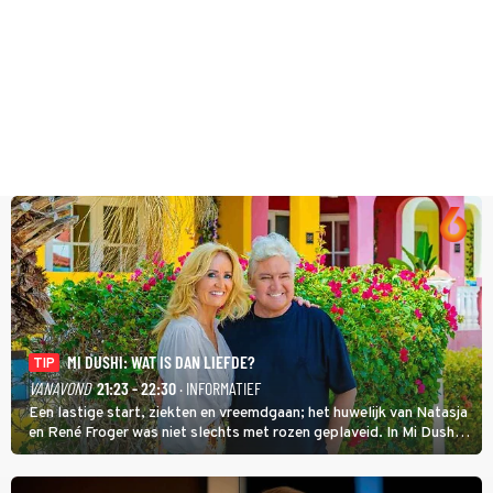
MI DUSHI: WAT IS DAN LIEFDE?
TIP
VANAVOND
21:23 - 22:30
· INFORMATIEF
Een lastige start, ziekten en vreemdgaan; het huwelijk van Natasja
en René Froger was niet slechts met rozen geplaveid. In Mi Dushi:
Wat Is Dan Liefde? neemt Wilfred Genee het showbizzkoppel mee
uit vissen om het over de liefde te hebben.