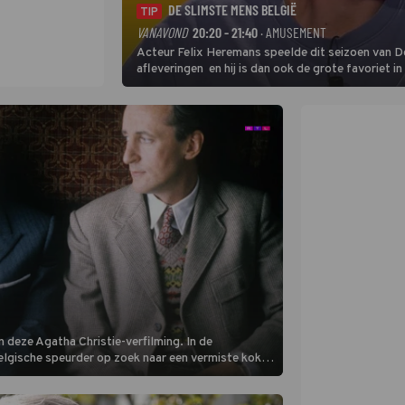
DE SLIMSTE MENS BELGIË
TIP
VANAVOND
20:20 - 21:40
· AMUSEMENT
Acteur Felix Heremans speelde dit seizoen van De
afleveringen en hij is dan ook de grote favoriet i
inbreng, want komiek Soundos El Ahmadi neemt pl
 deze Agatha Christie-verfilming. In de
Belgische speurder op zoek naar een vermiste kok.
oordzaak. (HH)