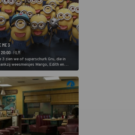
E ME 3
- 20:00
· FILM
 3 zien we of superschurk Gru, die in
ankzij weesmeisjes Margo, Edith en
ap naar het rechte pad maakte, ook op
blijven.