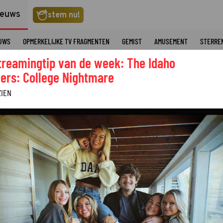
ieuws
stem nu!
EUWS
OPMERKELIJKE TV FRAGMENTEN
GEMIST
AMUSEMENT
STERRE
treamingtip van de week: The Idaho
ers: College Nightmare
ZIEN