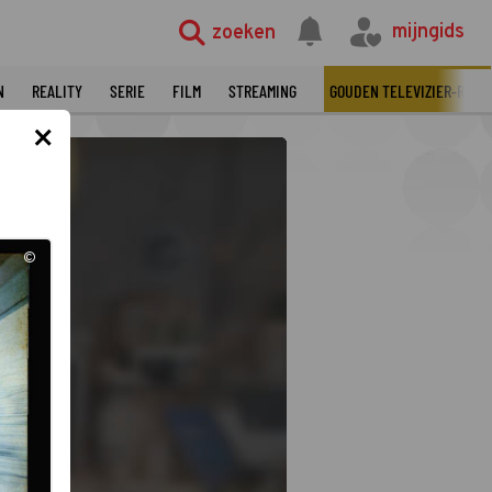
©
mijngids
zoeken
N
REALITY
SERIE
FILM
STREAMING
GOUDEN TELEVIZIER-RING
×
©