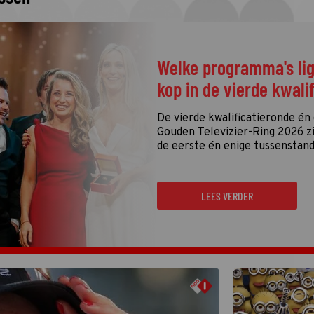
Welke programma's li
kop in de vierde kwali
De vierde kwalificatieronde én
Gouden Televizier-Ring 2026 zij
de eerste én enige tussenstand
LEES VERDER