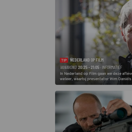
NEDERLAND OP FILM
TIP
VANAVOND
20:25 - 21:05
· INFORMATIEF
In Nederland op Film gaan we deze aflev
weleer, waarbij presentator Wim Daniëls 
hand van unieke amateurbeelden uit vers