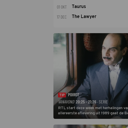
01 OKT
Taurus
17 DEC
The Lawyer
POIROT
TIP
VANAVOND
20:25 - 21:26
· SERIE
RTL start deze week met herhalingen van
allereerste aflevering uit 1989 gaat de 
Poirot raakt al snel verwikkeld in een m