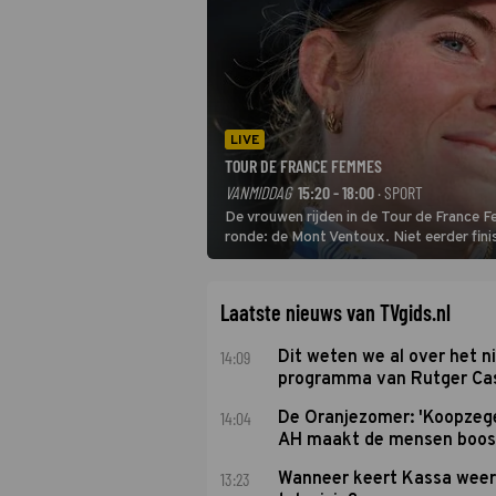
LIVE
TOUR DE FRANCE FEMMES
VANMIDDAG
15:20 - 18:00
· SPORT
De vrouwen rijden in de Tour de France 
ronde: de Mont Ventoux. Niet eerder fin
uit de buitencategorie. De aanloop naar d
Laatste nieuws van TVgids.nl
14:09
Dit weten we al over het 
programma van Rutger Ca
14:04
De Oranjezomer: 'Koopzeg
AH maakt de mensen boos
13:23
Wanneer keert Kassa weer