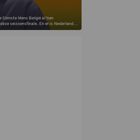
 Slimste Mens België al tien
n deze seizoensfinale. En er is Nederlandse
aats aan de jurytafel.