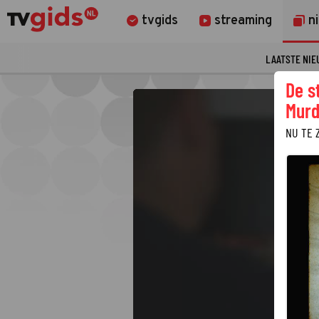
tvgids
streaming
n
LAATSTE NI
De s
Murd
NU TE 