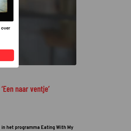
 over
‘Een naar ventje’
n in het programma Eating With My