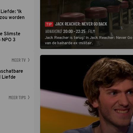
Liefde: 'Ik
d zou worden
JACK REACHER: NEVER GO BACK
TIP
VANAVOND
20:00 - 22:25
· FILM
e Slimste
Jack Reacher is terug! In Jack Reacher: Never Go
p NPO 3
van de keiharde ex-militair.
MEER TV
nschatbare
 Liefde
MEER TIPS