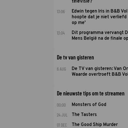
televisie?
13:06
Edwin tegen Iris in B&B Vol 
hoopte dat je niet verlief
op me'
13:04
Dit programma vervangt D
Mens België na de finale o
De tv van gisteren
6 AUG
De TV van gisteren: Van O
Waarde overtroeft B&B Vol
De nieuwste tips om te streamen
00:00
Monsters of God
24 JUL
The Tasters
01 DEC
The Good Ship Murder