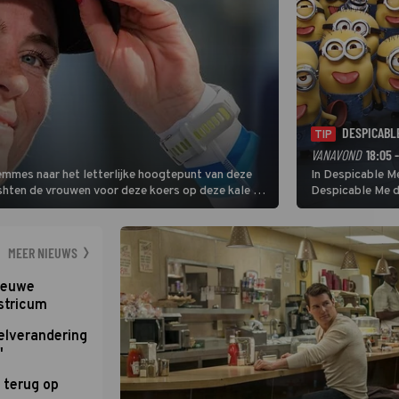
DESPICABL
TIP
VANAVOND
18:05 
Femmes naar het letterlijke hoogtepunt van deze
In Despicable Me
ishten de vrouwen voor deze koers op deze kale col
Despicable Me d
e slotklim is vlak.
Agnes de overst
dat pad weet te 
MEER NIEUWS
nieuwe
stricum
elverandering
'
 terug op