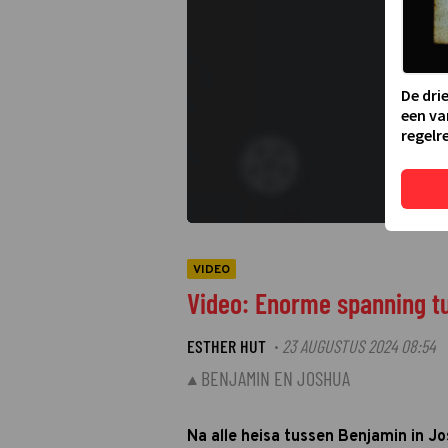
De dri
een va
regelre
VIDEO
Video: Enorme spanning tu
ESTHER HUT
23 AUGUSTUS 2024 08:54
·
BENJAMIN EN JOSHUA
Na alle heisa tussen Benjamin in 