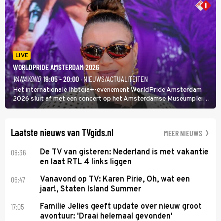
LIVE
WORLDPRIDE AMSTERDAM 2026
VANAVOND
19:05 - 20:00
· NIEUWS/ACTUALITEITEN
Het internationale lhbtqia+-evenement WorldPride Amsterdam
2026 sluit af met een concert op het Amsterdamse Museumplein.
Anita Doth is een van de optredende artiesten. In de jaren 90
veroverde ze de wereld als zangeres van 2Unlimited.
Laatste nieuws van TVgids.nl
MEER NIEUWS
08:36
De TV van gisteren: Nederland is met vakantie
en laat RTL 4 links liggen
06:47
Vanavond op TV: Karen Pirie, Oh, wat een
jaar!, Staten Island Summer
17:05
Familie Jelies geeft update over nieuw groot
avontuur: 'Draai helemaal gevonden'