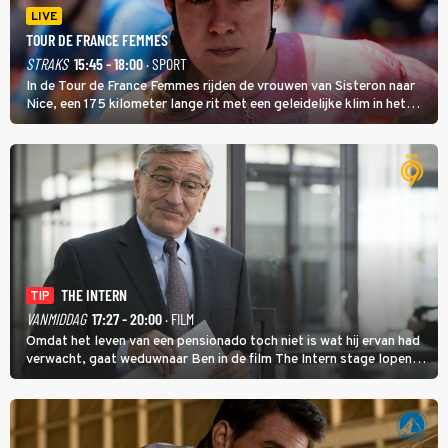
LIVE
TOUR DE FRANCE FEMMES
STRAKS
15:45 - 18:00
· SPORT
In de Tour de France Femmes rijden de vrouwen van Sisteron naar
Nice, een 175 kilometer lange rit met een geleidelijke klim in het
midden. Dat is mogelijk niet de zwaarste hindernis, dat is de
temperatuur. Het kan in Nice namelijk bloedheet worden.
THE INTERN
TIP
VANMIDDAG
17:27 - 20:00
· FILM
Omdat het leven van een pensionado toch niet is wat hij ervan had
verwacht, gaat weduwnaar Ben in de film The Intern stage lopen
bij de hippe webwinkel van Jules, wat een gouden zet blijkt te zijn.