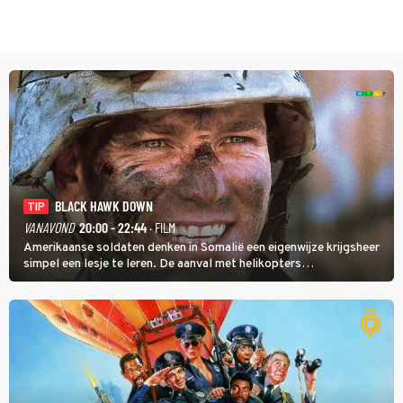
BLACK HAWK DOWN
TIP
VANAVOND
20:00 - 22:44
· FILM
Amerikaanse soldaten denken in Somalië een eigenwijze krijgsheer
simpel een lesje te leren. De aanval met helikopters
verloopt in Black Hawk down dramatisch.