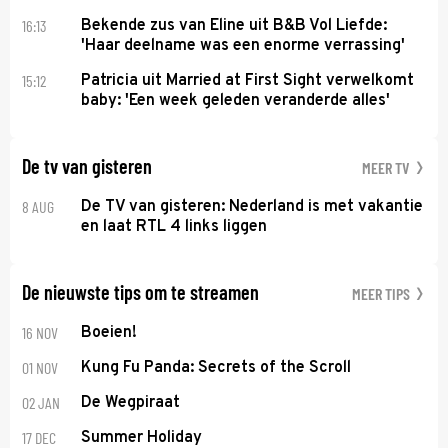
16:13
Bekende zus van Eline uit B&B Vol Liefde:
'Haar deelname was een enorme verrassing'
15:12
Patricia uit Married at First Sight verwelkomt
baby: 'Een week geleden veranderde alles'
De tv van gisteren
MEER TV
8 AUG
De TV van gisteren: Nederland is met vakantie
en laat RTL 4 links liggen
De nieuwste tips om te streamen
MEER TIPS
16 NOV
Boeien!
01 NOV
Kung Fu Panda: Secrets of the Scroll
02 JAN
De Wegpiraat
17 DEC
Summer Holiday