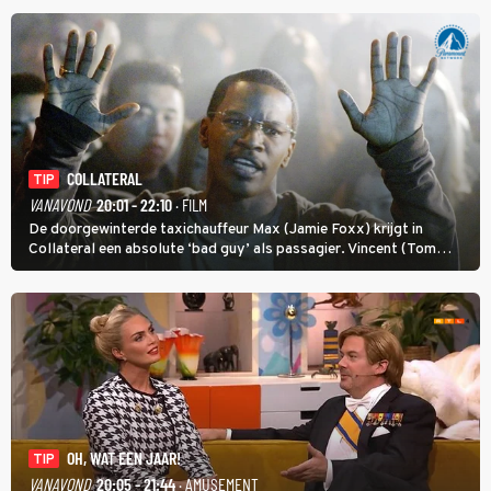
COLLATERAL
TIP
VANAVOND
20:01 - 22:10
· FILM
De doorgewinterde taxichauffeur Max (Jamie Foxx) krijgt in
Collateral een absolute ‘bad guy’ als passagier. Vincent (Tom
Cruise) heeft hem nodig om hem de stad door te loodsen om een
wel heel lugubere reden.
OH, WAT EEN JAAR!
TIP
VANAVOND
20:05 - 21:44
· AMUSEMENT