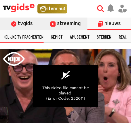
©
stem nu!
tvgids
streaming
nieuws
ERKELIJKE TV FRAGMENTEN
GEMIST
AMUSEMENT
STERREN
REALIT