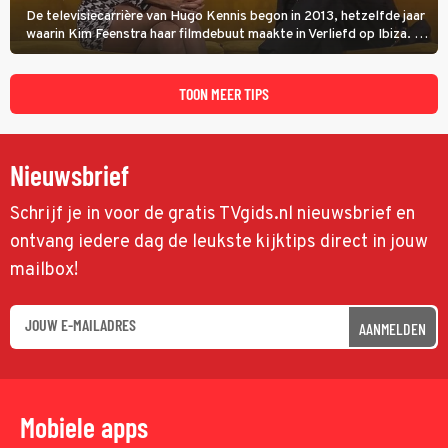
De televisiecarrière van Hugo Kennis begon in 2013, hetzelfde jaar
waarin Kim Feenstra haar filmdebuut maakte in Verliefd op Ibiza. In
Oh, Wat een Jaar! wordt duidelijk wat ze nog meer weten van het
jaar waarin ze allebei eindtwintigers waren.
TOON MEER TIPS
Nieuwsbrief
Schrijf je in voor de gratis TVgids.nl nieuwsbrief en
ontvang iedere dag de leukste kijktips direct in jouw
mailbox!
AANMELDEN
Mobiele apps