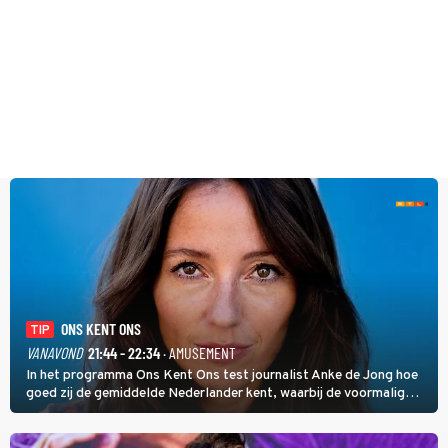
ONS KENT ONS
TIP
VANAVOND
21:44 - 22:34
· AMUSEMENT
In het programma Ons Kent Ons test journalist Anke de Jong hoe
goed zij de gemiddelde Nederlander kent, waarbij de voormalig
hoofdredacteur van modebladen Glamour en Elle het samen met
rapper Keizer opneemt tegen Edson da Graça en Marc-Marie
Huijbregts.