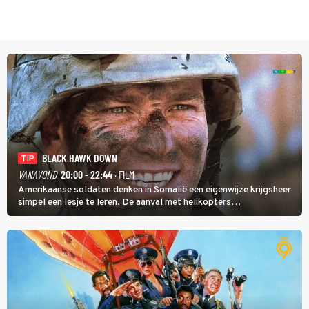
BLACK HAWK DOWN
TIP
VANAVOND
20:00 - 22:44
· FILM
Amerikaanse soldaten denken in Somalië een eigenwijze krijgsheer
simpel een lesje te leren. De aanval met helikopters
verloopt in Black Hawk down dramatisch.