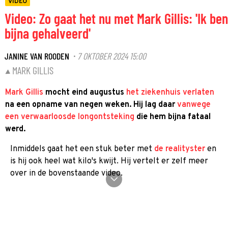
VIDEO
Video: Zo gaat het nu met Mark Gillis: 'Ik ben
bijna gehalveerd'
JANINE VAN ROODEN
7 OKTOBER 2024 15:00
·
MARK GILLIS
Mark Gillis
mocht eind augustus
het ziekenhuis verlaten
na een opname van negen weken. Hij lag daar
vanwege
een verwaarloosde longontsteking
die hem bijna fataal
werd.
Inmiddels gaat het een stuk beter met
de realityster
en
is hij ook heel wat kilo's kwijt. Hij vertelt er zelf meer
over in de bovenstaande video.