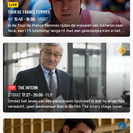
LIVE
TOUR DE FRANCE FEMMES
NU
15:45 - 18:00
· SPORT
In de Tour de France Femmes rijden de vrouwen van Sisteron naar
Nice, een 175 kilometer lange rit met een geleidelijke klim in het
midden. Dat is mogelijk niet de zwaarste hindernis, dat is de
temperatuur. Het kan in Nice namelijk bloedheet worden.
THE INTERN
TIP
STRAKS
17:27 - 20:00
· FILM
Omdat het leven van een pensionado toch niet is wat hij ervan had
verwacht, gaat weduwnaar Ben in de film The Intern stage lopen
bij de hippe webwinkel van Jules, wat een gouden zet blijkt te zijn.