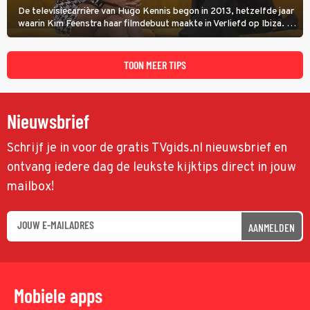
De televisiecarrière van Hugo Kennis begon in 2013, hetzelfde jaar
waarin Kim Feenstra haar filmdebuut maakte in Verliefd op Ibiza. In
Oh, Wat een Jaar! wordt duidelijk wat ze nog meer weten van het
jaar waarin ze allebei eindtwintigers waren.
TOON MEER TIPS
Nieuwsbrief
Schrijf je in voor de gratis TVgids.nl nieuwsbrief en
ontvang iedere dag de leukste kijktips direct in jouw
mailbox!
AANMELDEN
Mobiele apps