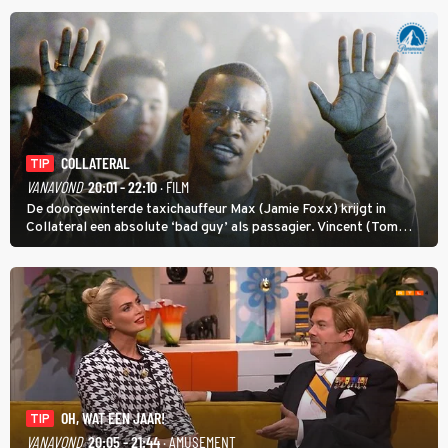
COLLATERAL
TIP
VANAVOND
20:01 - 22:10
· FILM
De doorgewinterde taxichauffeur Max (Jamie Foxx) krijgt in
Collateral een absolute ‘bad guy’ als passagier. Vincent (Tom
Cruise) heeft hem nodig om hem de stad door te loodsen om een
wel heel lugubere reden.
OH, WAT EEN JAAR!
TIP
VANAVOND
20:05 - 21:44
· AMUSEMENT