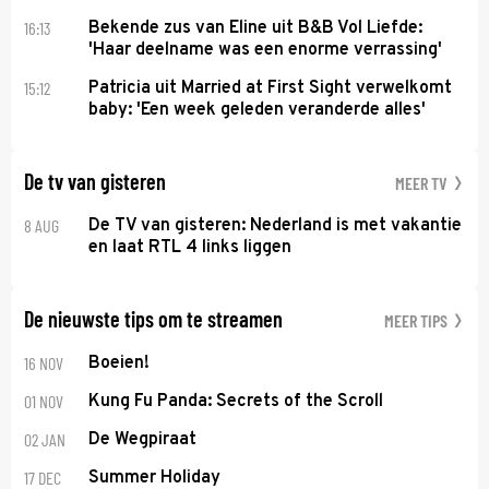
16:13
Bekende zus van Eline uit B&B Vol Liefde:
'Haar deelname was een enorme verrassing'
15:12
Patricia uit Married at First Sight verwelkomt
baby: 'Een week geleden veranderde alles'
De tv van gisteren
MEER TV
8 AUG
De TV van gisteren: Nederland is met vakantie
en laat RTL 4 links liggen
De nieuwste tips om te streamen
MEER TIPS
16 NOV
Boeien!
01 NOV
Kung Fu Panda: Secrets of the Scroll
02 JAN
De Wegpiraat
17 DEC
Summer Holiday