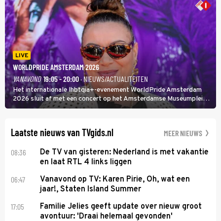
LIVE
WORLDPRIDE AMSTERDAM 2026
VANAVOND
19:05 - 20:00
· NIEUWS/ACTUALITEITEN
Het internationale lhbtqia+-evenement WorldPride Amsterdam
2026 sluit af met een concert op het Amsterdamse Museumplein.
Anita Doth is een van de optredende artiesten. In de jaren 90
veroverde ze de wereld als zangeres van 2Unlimited.
Laatste nieuws van TVgids.nl
MEER NIEUWS
08:36
De TV van gisteren: Nederland is met vakantie
en laat RTL 4 links liggen
06:47
Vanavond op TV: Karen Pirie, Oh, wat een
jaar!, Staten Island Summer
17:05
Familie Jelies geeft update over nieuw groot
avontuur: 'Draai helemaal gevonden'