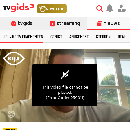
©
stem nu!
tvgids
streaming
nieuws
ERKELIJKE TV FRAGMENTEN
GEMIST
AMUSEMENT
STERREN
REALIT