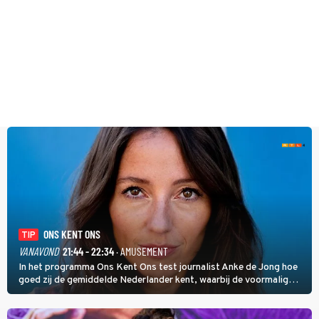
ONS KENT ONS
TIP
VANAVOND
21:44 - 22:34
· AMUSEMENT
In het programma Ons Kent Ons test journalist Anke de Jong hoe
goed zij de gemiddelde Nederlander kent, waarbij de voormalig
hoofdredacteur van modebladen Glamour en Elle het samen met
rapper Keizer opneemt tegen Edson da Graça en Marc-Marie
Huijbregts.