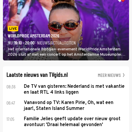
LIVE
WORLDPRIDE AMSTERDAM 2026
NU
19:10 - 20:00
· NIEUWS/ACTUALITEITEN
Het internationale lhbtqia+-evenement WorldPride Amsterdam
2026 sluit af met een concert op het Amsterdamse Museumplein.
Anita Doth is een van de optredende artiesten. In de jaren 90
veroverde ze de wereld als zangeres van 2Unlimited.
Laatste nieuws van TVgids.nl
MEER NIEUWS
08:36
De TV van gisteren: Nederland is met vakantie
en laat RTL 4 links liggen
06:47
Vanavond op TV: Karen Pirie, Oh, wat een
jaar!, Staten Island Summer
17:05
Familie Jelies geeft update over nieuw groot
avontuur: 'Draai helemaal gevonden'