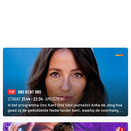
ONS KENT ONS
TIP
STRAKS
21:44 - 22:34
· AMUSEMENT
In het programma Ons Kent Ons test journalist Anke de Jong hoe
goed zij de gemiddelde Nederlander kent, waarbij de voormalig
hoofdredacteur van modebladen Glamour en Elle het samen met
rapper Keizer opneemt tegen Edson da Graça en Marc-Marie
Huijbregts.