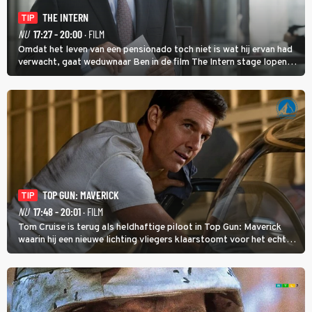
THE INTERN
TIP
NU
17:27 - 20:00
· FILM
Omdat het leven van een pensionado toch niet is wat hij ervan had
verwacht, gaat weduwnaar Ben in de film The Intern stage lopen
bij de hippe webwinkel van Jules, wat een gouden zet blijkt te zijn.
TOP GUN: MAVERICK
TIP
NU
17:48 - 20:01
· FILM
Tom Cruise is terug als heldhaftige piloot in Top Gun: Maverick
waarin hij een nieuwe lichting vliegers klaarstoomt voor het echte
werk.