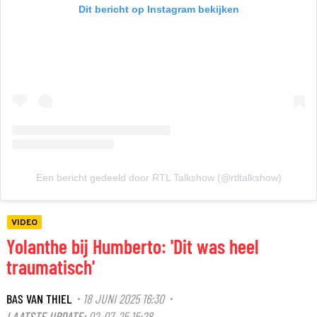
Dit bericht op Instagram bekijken
Een bericht gedeeld door RTL Talkshow (@rtltalkshow)
VIDEO
Yolanthe bij Humberto: 'Dit was heel
traumatisch'
BAS VAN THIEL
18 JUNI 2025 16:30
·
·
LAATSTE UPDATE:
02-07-25 15:28