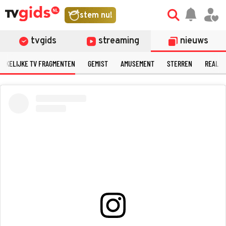
©
stem nu!
tvgids
streaming
nieuws
ERKELIJKE TV FRAGMENTEN
GEMIST
AMUSEMENT
STERREN
REALIT