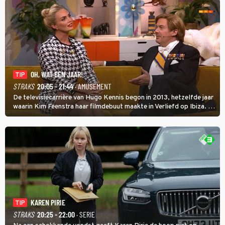
OH, WAT EEN JAAR!
TIP
STRAKS
20:05 - 21:44
· AMUSEMENT
De televisiecarrière van Hugo Kennis begon in 2013, hetzelfde jaar
waarin Kim Feenstra haar filmdebuut maakte in Verliefd op Ibiza. In
Oh, Wat een Jaar! wordt duidelijk wat ze nog meer weten van het
jaar waarin ze allebei eindtwintigers waren.
KAREN PIRIE
TIP
STRAKS
20:25 - 22:00
· SERIE