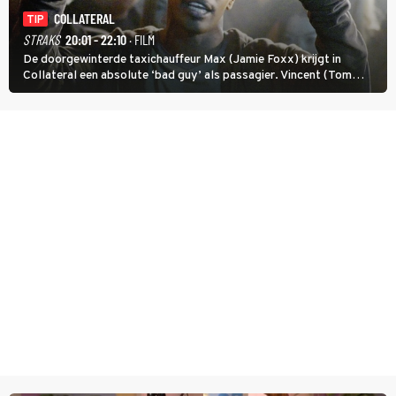
COLLATERAL
TIP
STRAKS
20:01 - 22:10
· FILM
De doorgewinterde taxichauffeur Max (Jamie Foxx) krijgt in
Collateral een absolute ‘bad guy’ als passagier. Vincent (Tom
Cruise) heeft hem nodig om hem de stad door te loodsen om een
wel heel lugubere reden.