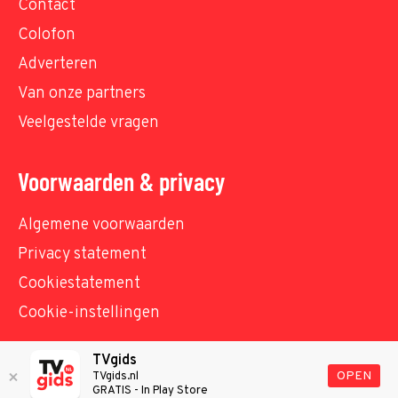
Contact
Colofon
Adverteren
Van onze partners
Veelgestelde vragen
Voorwaarden & privacy
Algemene voorwaarden
Privacy statement
Cookiestatement
Cookie-instellingen
TVgids
© TVgids.nl 2026 - All rights reserved. No text and
OPEN
TVgids.nl
GRATIS - In Play Store
datamining.