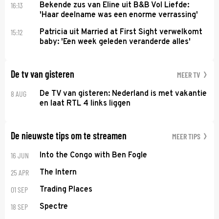
16:13
Bekende zus van Eline uit B&B Vol Liefde:
'Haar deelname was een enorme verrassing'
15:12
Patricia uit Married at First Sight verwelkomt
baby: 'Een week geleden veranderde alles'
De tv van gisteren
MEER TV
8 AUG
De TV van gisteren: Nederland is met vakantie
en laat RTL 4 links liggen
De nieuwste tips om te streamen
MEER TIPS
16 JUN
Into the Congo with Ben Fogle
25 APR
The Intern
01 SEP
Trading Places
18 SEP
Spectre