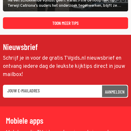
Na een schokkende vondst geeft Karen Pirie de hoop niet op.
Terwijl Catriona's ouders het onderzoek tegenwerken, blijft ze
speuren naar Adam. In deze slotaflevering van Karen Pirie leidt het
spoor via Frankrijk en Italië naar Malta.
TOON MEER TIPS
Nieuwsbrief
Schrijf je in voor de gratis TVgids.nl nieuwsbrief en
ontvang iedere dag de leukste kijktips direct in jouw
mailbox!
AANMELDEN
Mobiele apps