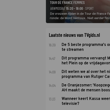
TOUR DE FRANCE FEMMES
VANMIDDAG
15:20 - 18:00
· SPORT
De vrouwen rijden in de Tour de France 
ronde: de Mont Ventoux. Niet eerder fin
uit de buitencategorie. De aanloop naar d
Laatste nieuws van TVgids.nl
16:39
De 5 beste programma's 
te streamen
14:47
Dit programma vervangt M
het Plein op de vrijdagavo
14:09
Dit weten we al over het 
programma van Rutger Ca
14:04
De Oranjezomer: 'Koopzeg
AH maakt de mensen boos
13:23
Wanneer keert Kassa weer
televisie?