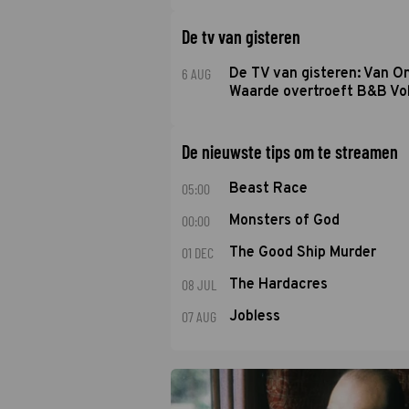
De tv van gisteren
6 AUG
De TV van gisteren: Van O
Waarde overtroeft B&B Vol
De nieuwste tips om te streamen
05:00
Beast Race
00:00
Monsters of God
01 DEC
The Good Ship Murder
08 JUL
The Hardacres
07 AUG
Jobless