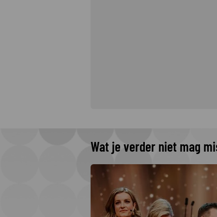
Wat je verder niet mag m
 The Idaho
 Netflix