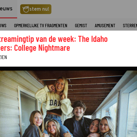
ieuws
stem nu!
EUWS
OPMERKELIJKE TV FRAGMENTEN
GEMIST
AMUSEMENT
STERRE
treamingtip van de week: The Idaho
ers: College Nightmare
ZIEN