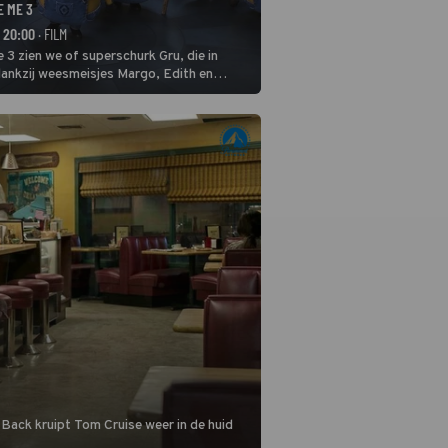
E ME 3
- 20:00
· FILM
 3 zien we of superschurk Gru, die in
ankzij weesmeisjes Margo, Edith en
ap naar het rechte pad maakte, ook op
blijven.
 Back kruipt Tom Cruise weer in de huid