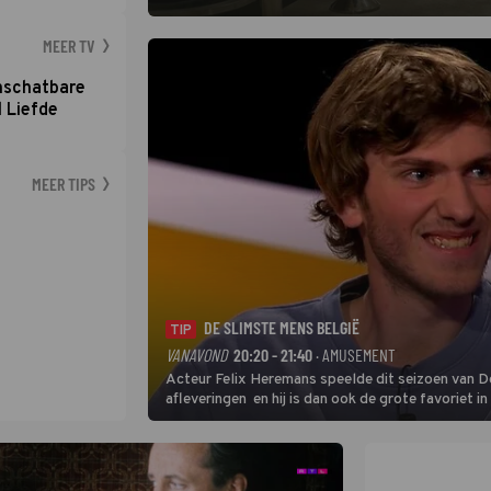
MEER TV
nschatbare
 Liefde
MEER TIPS
DE SLIMSTE MENS BELGIË
TIP
VANAVOND
20:20 - 21:40
· AMUSEMENT
Acteur Felix Heremans speelde dit seizoen van De
afleveringen en hij is dan ook de grote favoriet i
inbreng, want komiek Soundos El Ahmadi neemt pl