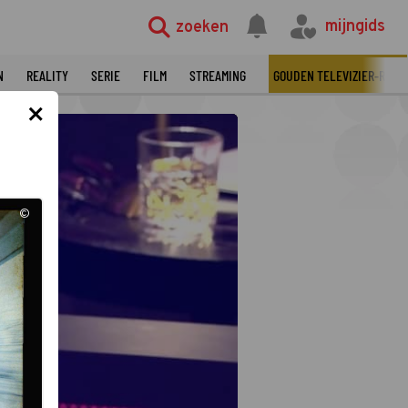
©
mijngids
zoeken
N
REALITY
SERIE
FILM
STREAMING
GOUDEN TELEVIZIER-RING
×
©