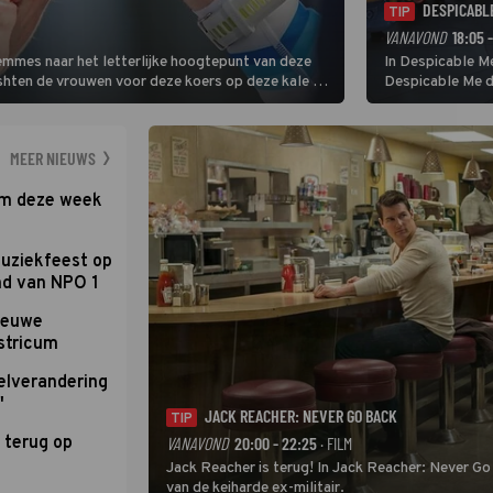
DESPICABL
TIP
VANAVOND
18:05 
Femmes naar het letterlijke hoogtepunt van deze
In Despicable Me
ishten de vrouwen voor deze koers op deze kale col
Despicable Me d
e slotklim is vlak.
Agnes de overst
dat pad weet te 
MEER NIEUWS
om deze week
uziekfeest op
nd van NPO 1
nieuwe
stricum
elverandering
'
JACK REACHER: NEVER GO BACK
TIP
 terug op
VANAVOND
20:00 - 22:25
· FILM
Jack Reacher is terug! In Jack Reacher: Never Go
van de keiharde ex-militair.