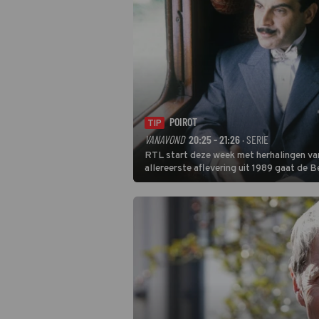
POIROT
TIP
VANAVOND
20:25 - 21:26
· SERIE
RTL start deze week met herhalingen van
allereerste aflevering uit 1989 gaat de 
Poirot raakt al snel verwikkeld in een m