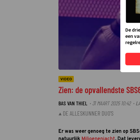
De dri
een va
regelre
VIDEO
Zien: de opvallendste SB
BAS VAN THIEL
31 MAART 2025 10:42
L
·
·
DE ALLESKUNNER DUO'S
Er was weer genoeg te zien op SB
natuurlijk
Miljoenenjacht
. Dat leve