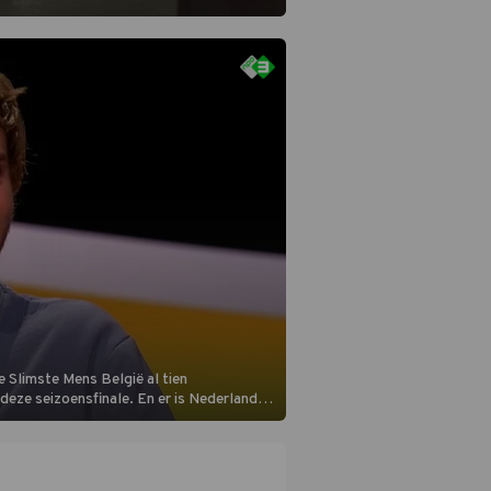
 Slimste Mens België al tien
n deze seizoensfinale. En er is Nederlandse
aats aan de jurytafel.