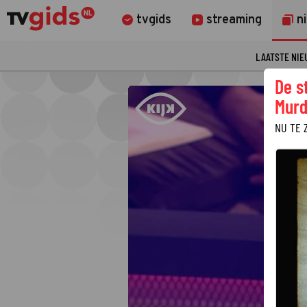
tvgids
streaming
n
LAATSTE NI
De s
Murd
NU TE 