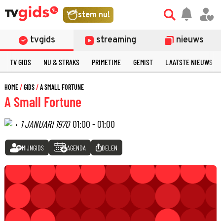
stem nu!
tvgids
streaming
nieuws
TV GIDS
NU & STRAKS
PRIMETIME
GEMIST
LAATSTE NIEUWS
HOME
GIDS
A SMALL FORTUNE
A Small Fortune
·
1 JANUARI 1970
01:00 - 01:00
MIJNGIDS
AGENDA
DELEN