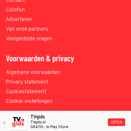
Contact
Colofon
Adverteren
Van onze partners
Veelgestelde vragen
Voorwaarden & privacy
Algemene voorwaarden
Privacy statement
Cookiestatement
Cookie-instellingen
TVgids
© TVgids.nl 2026 - All rights reserved. No text and
OPEN
TVgids.nl
GRATIS - In Play Store
datamining.