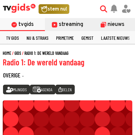
stem nu!
tvgids
streaming
nieuws
TV GIDS
NU & STRAKS
PRIMETIME
GEMIST
LAATSTE NIEUWS
HOME
GIDS
RADIO 1: DE WERELD VANDAAG
Radio 1: De wereld vandaag
OVERIGE
·
MIJNGIDS
AGENDA
DELEN