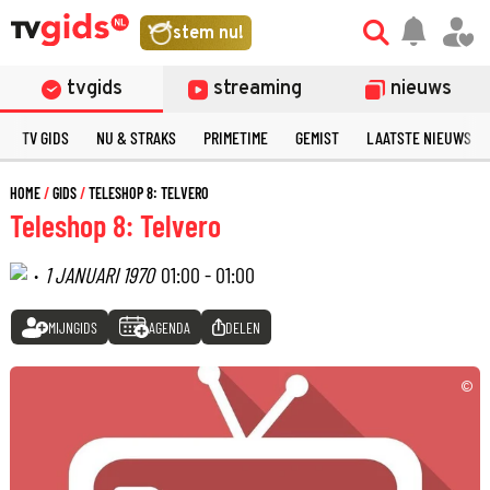
stem nu!
tvgids
streaming
nieuws
TV GIDS
NU & STRAKS
PRIMETIME
GEMIST
LAATSTE NIEUWS
HOME
GIDS
TELESHOP 8: TELVERO
Teleshop 8: Telvero
·
1 JANUARI 1970
01:00 - 01:00
MIJNGIDS
AGENDA
DELEN
©