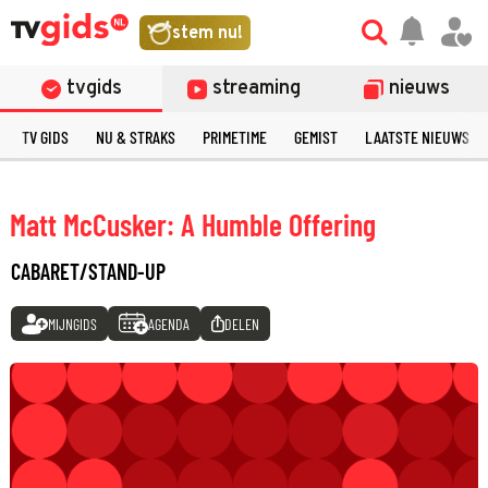
stem nu!
tvgids
streaming
nieuws
TV GIDS
NU & STRAKS
PRIMETIME
GEMIST
LAATSTE NIEUWS
Matt McCusker: A Humble Offering
CABARET/STAND-UP
MIJNGIDS
AGENDA
DELEN