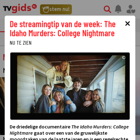
stem nu!
×
De streamingtip van de week: The
tvgids
streaming
nieuws
Idaho Murders: College Nightmare
TV GIDS
NU & STRAKS
PRIMETIME
GEMIST
LAATSTE NIEUWS
NU TE ZIEN
Nederland zingt op zondag
©
MUZIEKPROGRAMMA
©
De driedelige documentaire
The Idaho Murders: College
Nightmare
gaat over een van de gruwelijkste
moordzaken van de laatste jaren en is een regelrechte
Koor- en samenzang, met als onderdelen: liederen rond