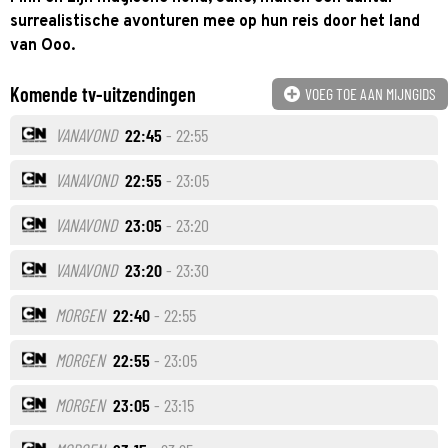
surrealistische avonturen mee op hun reis door het land
van Ooo.
Komende tv-uitzendingen
VOEG TOE AAN MIJNGIDS
VANAVOND
22:45
- 22:55
VANAVOND
22:55
- 23:05
VANAVOND
23:05
- 23:20
VANAVOND
23:20
- 23:30
MORGEN
22:40
- 22:55
MORGEN
22:55
- 23:05
MORGEN
23:05
- 23:15