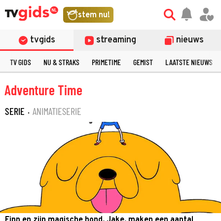
stem nu!
tvgids
streaming
nieuws
TV GIDS
NU & STRAKS
PRIMETIME
GEMIST
LAATSTE NIEUWS
Adventure Time
SERIE
·
ANIMATIESERIE
©
Finn en zijn magische hond, Jake, maken een aantal