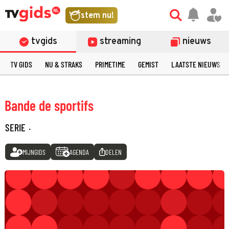
stem nu!
tvgids
streaming
nieuws
TV GIDS
NU & STRAKS
PRIMETIME
GEMIST
LAATSTE NIEUWS
Bande de sportifs
SERIE
·
MIJNGIDS
AGENDA
DELEN