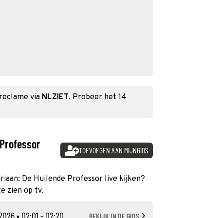
 reclame via
NLZIET
. Probeer het 14
 Professor
TOEVOEGEN AAN MIJNGIDS
driaan: De Huilende Professor live kijken?
e zien op tv.
2026
• 02:01 - 02:20
BEKIJK IN DE GIDS