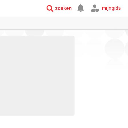
mijngids
zoeken