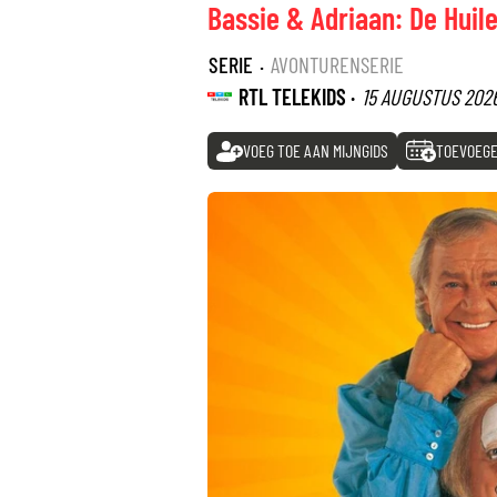
Bassie & Adriaan: De Huil
SERIE
·
AVONTURENSERIE
RTL TELEKIDS ·
15 AUGUSTUS 202
VOEG TOE AAN MIJNGIDS
TOEVOEGE