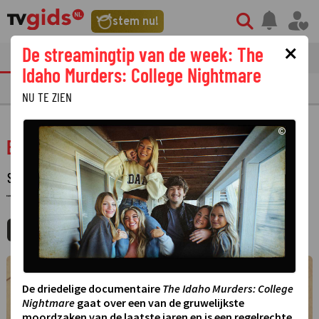
stem nu!
×
De streamingtip van de week: The
tvgids
streaming
nieuws
Idaho Murders: College Nightmare
TV GIDS
NU & STRAKS
PRIMETIME
GEMIST
LAATSTE NIEUWS
NU TE ZIEN
©
Ben 10 (2016)
SERIE
·
ANIMATIESERIE
·
4 SEIZOENEN
CARTOONITO ·
MORGEN
15:25 - 15:35
MIJNGIDS
AGENDA
DELEN
De driedelige documentaire
The Idaho Murders: College
Nightmare
gaat over een van de gruwelijkste
moordzaken van de laatste jaren en is een regelrechte