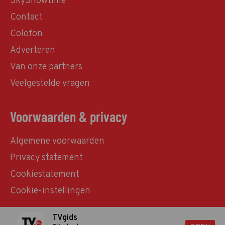
SkyShowtime
Contact
Colofon
Adverteren
Van onze partners
Veelgestelde vragen
Voorwaarden & privacy
Algemene voorwaarden
Privacy statement
Cookiestatement
Cookie-instellingen
TVgids
© TVgids.nl 2026 - All rights reserved. No text and