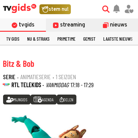
stem nu!
tvgids
streaming
nieuws
TV GIDS
NU & STRAKS
PRIMETIME
GEMIST
LAATSTE NIEUWS
Bitz & Bob
SERIE
·
ANIMATIESERIE
·
1 SEIZOEN
RTL TELEKIDS ·
VANMIDDAG
17:18 - 17:29
MIJNGIDS
AGENDA
DELEN
©